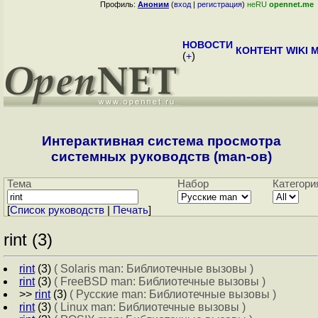
Профиль:
Аноним
(
вход
|
регистрация
)
неRU
opennet.me
НОВОСТИ
КОНТЕНТ
WIKI
M
(
+
)
Интерактивная система просмотра
системных руководств (man-ов)
Тема
Набор
Категори
[
Cписок руководств
|
Печать
]
rint (3)
rint
(3)
( Solaris man: Библиотечные вызовы )
rint
(3)
( FreeBSD man: Библиотечные вызовы )
>>
rint
(3)
( Русские man: Библиотечные вызовы )
rint
(3)
( Linux man: Библиотечные вызовы )