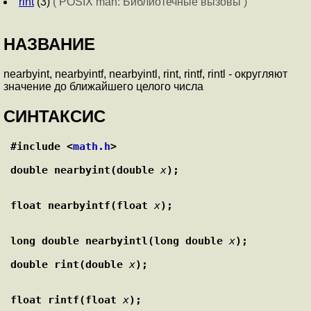
rint
(3)
( POSIX man: Библиотечные вызовы )
НАЗВАНИЕ
nearbyint, nearbyintf, nearbyintl, rint, rintf, rintl - округляют
значение до ближайшего целого числа
СИНТАКСИС
#include <
math.h
>
double nearbyint(double 
x
);
float nearbyintf(float 
x
);
long double nearbyintl(long double 
x
);
double rint(double 
x
);
float rintf(float 
x
);