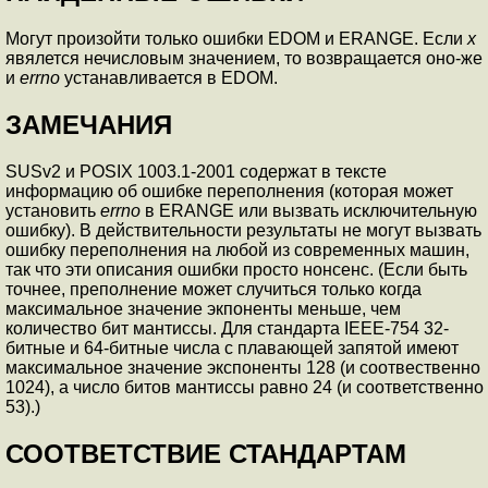
Могут произойти только ошибки EDOM и ERANGE. Если
x
явялется нечисловым значением, то возвращается оно-же
и
errno
устанавливается в EDOM.
ЗАМЕЧАНИЯ
SUSv2 и POSIX 1003.1-2001 содержат в тексте
информацию об ошибке переполнения (которая может
установить
errno
в ERANGE или вызвать исключительную
ошибку). В действительности результаты не могут вызвать
ошибку переполнения на любой из современных машин,
так что эти описания ошибки просто нонсенс. (Если быть
точнее, преполнение может случиться только когда
максимальное значение экпоненты меньше, чем
количество бит мантиссы. Для стандарта IEEE-754 32-
битные и 64-битные числа с плавающей запятой имеют
максимальное значение экспоненты 128 (и соотвественно
1024), а число битов мантиссы равно 24 (и соответственно
53).)
СООТВЕТСТВИЕ СТАНДАРТАМ