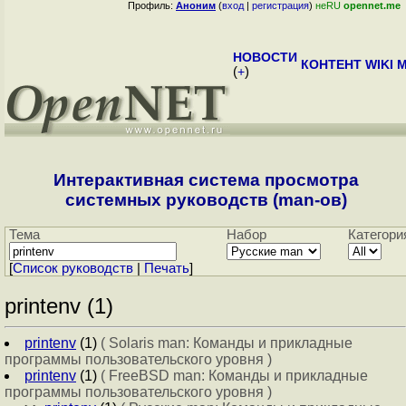
Профиль:
Аноним
(
вход
|
регистрация
)
неRU
opennet.me
НОВОСТИ
КОНТЕНТ
WIKI
M
(
+
)
Интерактивная система просмотра
системных руководств (man-ов)
Тема
Набор
Категори
[
Cписок руководств
|
Печать
]
printenv (1)
printenv
(1)
( Solaris man: Команды и прикладные
программы пользовательского уровня )
printenv
(1)
( FreeBSD man: Команды и прикладные
программы пользовательского уровня )