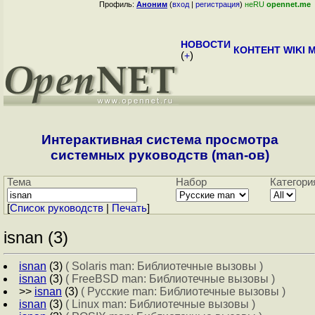
Профиль:
Аноним
(
вход
|
регистрация
)
неRU
opennet.me
НОВОСТИ
КОНТЕНТ
WIKI
M
(
+
)
Интерактивная система просмотра
системных руководств (man-ов)
Тема
Набор
Категори
[
Cписок руководств
|
Печать
]
isnan (3)
isnan
(3)
( Solaris man: Библиотечные вызовы )
isnan
(3)
( FreeBSD man: Библиотечные вызовы )
>>
isnan
(3)
( Русские man: Библиотечные вызовы )
isnan
(3)
( Linux man: Библиотечные вызовы )