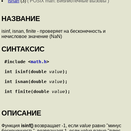
isnan
(3)
( POSIX man: Библиотечные вызовы )
НАЗВАНИЕ
isinf, isnan, finite - проверяет на бесконечность и
нечисловое значение (NaN)
СИНТАКСИС
#include <
math.h
>
int isinf(double 
value
);
int isnan(double 
value
);
int finite(double 
value
);
ОПИСАНИЕ
Функция
isinf()
возвращает -1, если
value
равно "минус
бесконечность", возвращает 1, если
value
равно "плюс