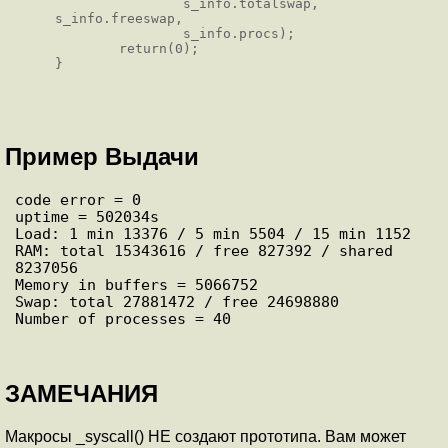
                s_info.totalswap, 
s_info.freeswap,

                s_info.procs);

        return(0);

Пример Выдачи
code error = 0

uptime = 502034s

Load: 1 min 13376 / 5 min 5504 / 15 min 1152

RAM: total 15343616 / free 827392 / shared 
8237056

Memory in buffers = 5066752

Swap: total 27881472 / free 24698880

ЗАМЕЧАНИЯ
Макросы _syscall() НЕ создают прототипа. Вам может