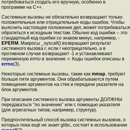
потребоваться создать его вручную, особенно в
программе на C++.
Системные вызовы не обязательно возвращают только
положительные или отрицательные коды ошибок. Чтобы
выяснить настоящее положение дел, может потребоваться
обратиться к исходным текстам. Обычно код ошибки -- это
стандартный код ошибки со знаком минус, например, -
EPERM
. Макросы _syscall() возвращают результат
системного вызова
r
, если
r
неотрицательно, а в
противном случае возвращают -1 и устанавливают
переменную
errno
в значение -
r
. Коды ошибок описаны в
errno
(3).
Некоторые системные вызовы, такие как
mmap
, требуют
больше пяти аргументов. Они обрабатываются путем
помещения аргументов на стек и передачи указателя на
блок аргументов.
При описании системного вызова аргументы ДОЛЖНЫ
передаваться "по значению" или с помощью указателя
(для агрегатных типов, например, структур).
Предпочтительный способ вызова системных вызовов, о
которых пока ещё не знает glibc, состоит в использовании