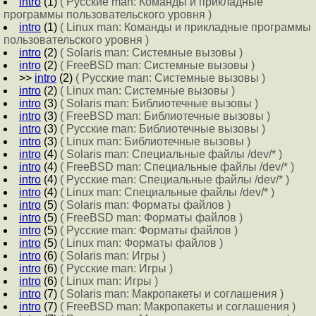
intro
(1)
( Русские man: Команды и прикладные
программы пользовательского уровня )
intro
(1)
( Linux man: Команды и прикладные программы
пользовательского уровня )
intro
(2)
( Solaris man: Системные вызовы )
intro
(2)
( FreeBSD man: Системные вызовы )
>>
intro
(2)
( Русские man: Системные вызовы )
intro
(2)
( Linux man: Системные вызовы )
intro
(3)
( Solaris man: Библиотечные вызовы )
intro
(3)
( FreeBSD man: Библиотечные вызовы )
intro
(3)
( Русские man: Библиотечные вызовы )
intro
(3)
( Linux man: Библиотечные вызовы )
intro
(4)
( Solaris man: Специальные файлы /dev/* )
intro
(4)
( FreeBSD man: Специальные файлы /dev/* )
intro
(4)
( Русские man: Специальные файлы /dev/* )
intro
(4)
( Linux man: Специальные файлы /dev/* )
intro
(5)
( Solaris man: Форматы файлов )
intro
(5)
( FreeBSD man: Форматы файлов )
intro
(5)
( Русские man: Форматы файлов )
intro
(5)
( Linux man: Форматы файлов )
intro
(6)
( Solaris man: Игры )
intro
(6)
( Русские man: Игры )
intro
(6)
( Linux man: Игры )
intro
(7)
( Solaris man: Макропакеты и соглашения )
intro
(7)
( FreeBSD man: Макропакеты и соглашения )