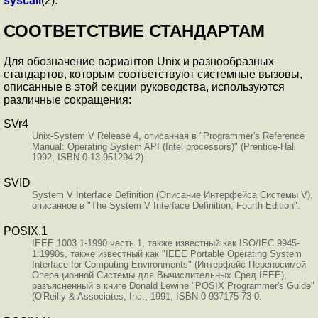
syscall
(2).
СООТВЕТСТВИЕ СТАНДАРТАМ
Для обозначение вариантов Unix и разнообразных
стандартов, которым соответствуют системные вызовы,
описанные в этой секции руководства, используются
различные сокращения:
SVr4
Unix-System V Release 4, описанная в "Programmer's Reference
Manual: Operating System API (Intel processors)" (Prentice-Hall
1992, ISBN 0-13-951294-2)
SVID
System V Interface Definition (Описание Интерфейса Системы V),
описанное в "The System V Interface Definition, Fourth Edition".
POSIX.1
IEEE 1003.1-1990 часть 1, также известный как ISO/IEC 9945-
1:1990s, также известный как "IEEE Portable Operating System
Interface for Computing Environments" (Интерфейс Переносимой
Операционной Системы для Вычислительных Сред IEEE),
разъясненный в книге Donald Lewine "POSIX Programmer's Guide"
(O'Reilly & Associates, Inc., 1991, ISBN 0-937175-73-0.