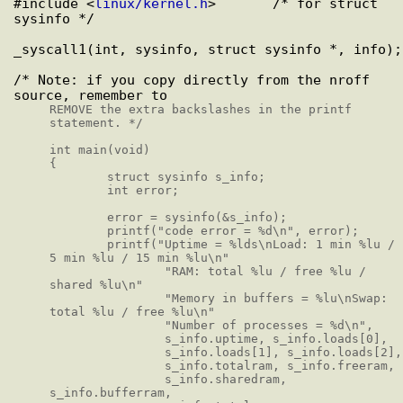
#include <
linux/kernel.h
>       /* for struct 
sysinfo */

_syscall1(int, sysinfo, struct sysinfo *, info);

/* Note: if you copy directly from the nroff 
REMOVE the extra backslashes in the printf 
statement. */

int main(void)

{

        struct sysinfo s_info;

        int error;

        error = sysinfo(&s_info);

        printf("code error = %d\n", error);

        printf("Uptime = %lds\nLoad: 1 min %lu / 
5 min %lu / 15 min %lu\n"

                "RAM: total %lu / free %lu / 
shared %lu\n"

                "Memory in buffers = %lu\nSwap: 
total %lu / free %lu\n"

                "Number of processes = %d\n",

                s_info.uptime, s_info.loads[0],

                s_info.loads[1], s_info.loads[2],

                s_info.totalram, s_info.freeram,

                s_info.sharedram, 
s_info.bufferram,
