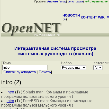
Профиль:
Аноним
(
вход
|
регистрация
)
неRU
opennet.me
НОВОСТИ
КОНТЕНТ
WIKI
M
(
+
)
Интерактивная система просмотра
системных руководств (man-ов)
Тема
Набор
Категори
[
Cписок руководств
|
Печать
]
intro (2)
intro
(1)
( Solaris man: Команды и прикладные
программы пользовательского уровня )
intro
(1)
( FreeBSD man: Команды и прикладные
программы пользовательского уровня )