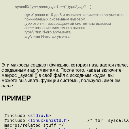
_syscall
X
(
type
,
name
,
type1
,
arg1
,
type2
,
arg2
,...)
где
X
равно от 0 до 5 и означает количество аргументов,
принимаемых системным вызовом
type
это тип, возвращаемый системным вызовом
name
название системного вызова
typeN
тип N-ого аргумента
argN
имя N-ого аргумента
Эти макросы создают функцию, которая называется
name
,
с заданными аргументами. После того, как вы включите
макрос _syscall() в свой файл с исходным кодом, вы
можете вызывать функции системы, пользуясь именем
name
.
ПРИМЕР
#include <
stdio.h
>

#include <
linux/unistd.h
>       /* for _syscallX 
macros/related stuff */
