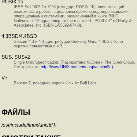
POSIX.1b
IEEE Std 1003.1b-1993 (стандарт POSIX.1b), описывающий
возможности работы в реальном времени под переносимыми
операционными системами, разъясненный в книге Bill O.
Gallmeister "Programming for the real world - POSIX.4" (O'Reilly &
Associates, Inc. ISBN 1-56592-074-0).
4.3BSD/4.4BSD
Версии 4.3 и 4.4. дистрибуции Berkeley Unix. 4.4BSD была
обратно совместима с 4.3.
SUS, SUSv2
Single Unix Specification. (Разработана X/Open и The Open Group.
Смотри также
http://www.UNIX-systems.org/version2/.)
V7
Версия 7, исходная версия Unix от Bell Labs.
ФАЙЛЫ
/usr/include/linux/unistd.h