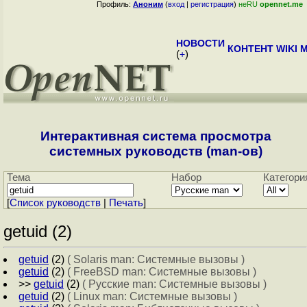
Профиль:
Аноним
(
вход
|
регистрация
)
неRU
opennet.me
НОВОСТИ
КОНТЕНТ
WIKI
M
(
+
)
Интерактивная система просмотра
системных руководств (man-ов)
Тема
Набор
Категори
[
Cписок руководств
|
Печать
]
getuid (2)
getuid
(2)
( Solaris man: Системные вызовы )
getuid
(2)
( FreeBSD man: Системные вызовы )
>>
getuid
(2)
( Русские man: Системные вызовы )
getuid
(2)
( Linux man: Системные вызовы )