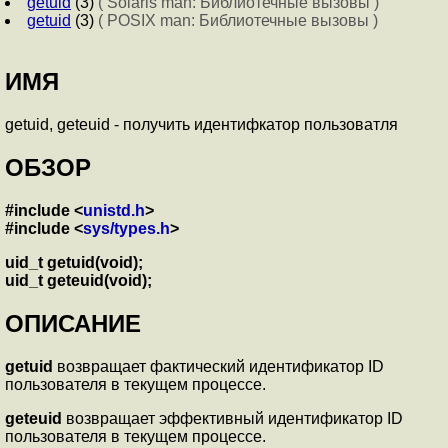
getuid
(3)
( Solaris man: Библиотечные вызовы )
getuid
(3)
( POSIX man: Библиотечные вызовы )
ИМЯ
getuid, geteuid - получить идентифкатор пользоватля
ОБЗОР
#include <
unistd.h
>
#include <
sys/types.h
>
uid_t getuid(void);
uid_t geteuid(void);
ОПИСАНИЕ
getuid
возвращает фактический идентификатор ID
пользователя в текущем процессе.
geteuid
возвращает эффективный идентификатор ID
пользователя в текущем процессе.