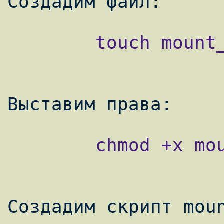
        touch mount_flash.sh

        chmod +x mount_flash.sh

Создадим скрипт moun