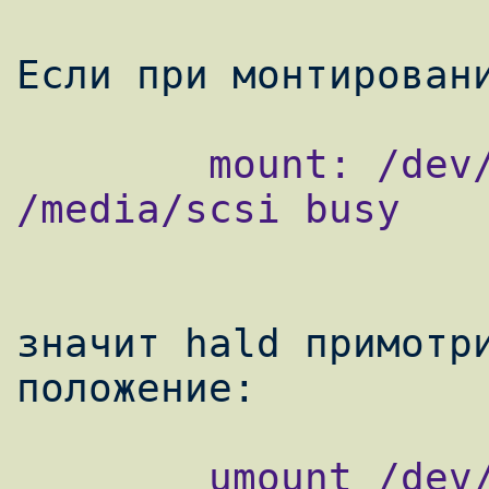
        mount: /dev/sda already mounted or 
/media/scsi busy

значит hald примотри
        umount /dev/sda
