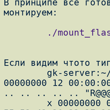
В принципе все готов
        ./mount_flash.sh

Если видим чтото тип
        gk-server:~/plscsi# ./mount_flash x 
00000000 12 00:00:00
.. .. .. .. .. "R@@@
        x 00000000 00:80:02:02 1F:00:00:00 