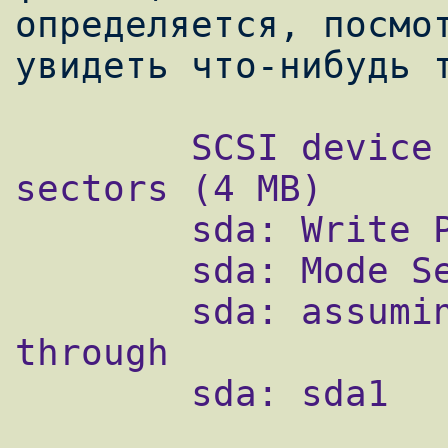
определяется, посмот
        SCSI device sda: 8192 512-byte hdwr 
sectors (4 MB)

        sda: Write Protect is on

        sda: Mode Sense: 0b 00 80 00

        sda: assuming drive cache: write 
through

        sda: sda1
