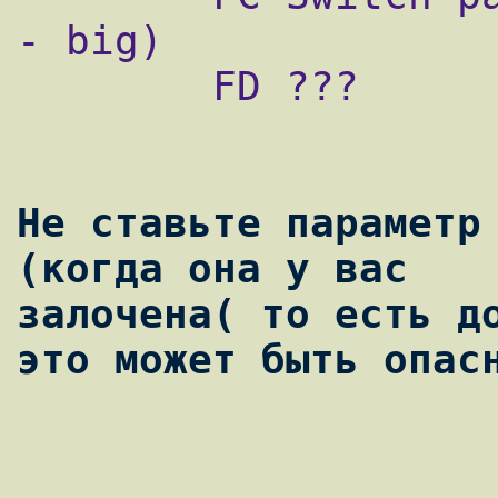
- big)

        FD ???

Не ставьте параметр 
(когда она у вас

залочена( то есть до
это может быть опас