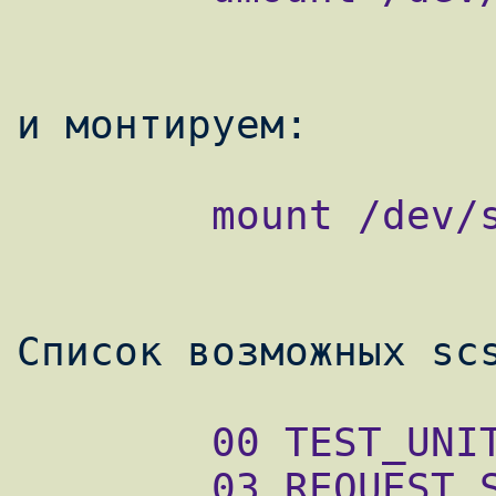
        mount /dev/sda /media/scsi

        00 TEST_UNIT_READY

        03 REQUEST SENSE
