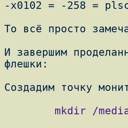
-x0102 = -258 = plsc
То всё просто замеча
И завершим проделанн
флешки:

        mkdir /media/scsi
