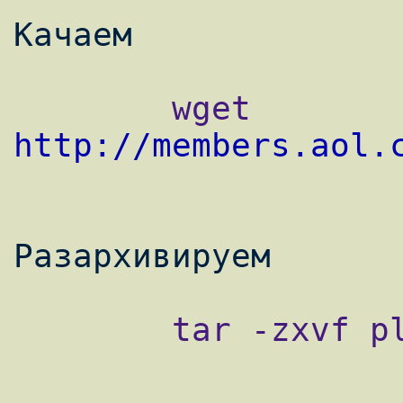
        wget 
http://members.aol.
        tar -zxvf plscsi.tar.gz
