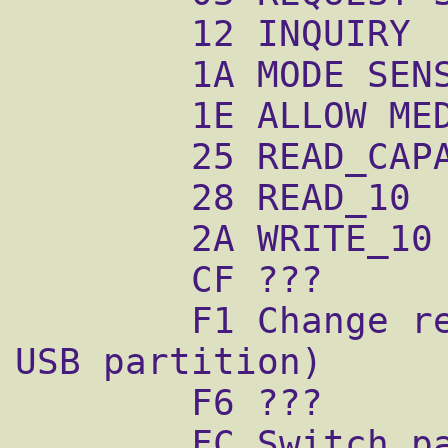
        12 INQUIRY

        1A MODE SENSE

        1E ALLOW MEDIUM REMOVAL

        25 READ_CAPACITY

        28 READ_10

        2A WRITE_10

        CF ???

        F1 Change read/write (even on small 
USB partition)

        F6 ???

        FC Switch partitions (0 - small, 1 