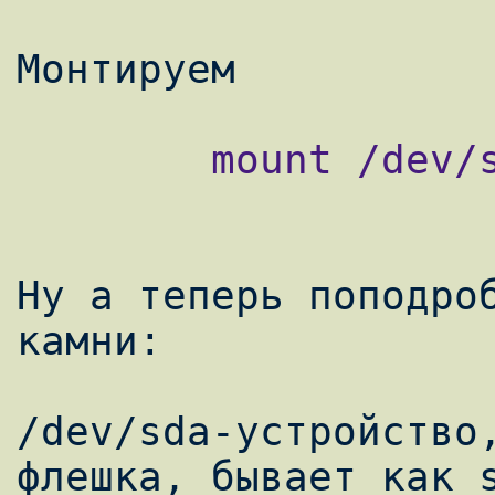
        mount /dev/sda /media/scsi

Ну а теперь поподроб
камни:

/dev/sda-устройство,
флешка, бывает как s