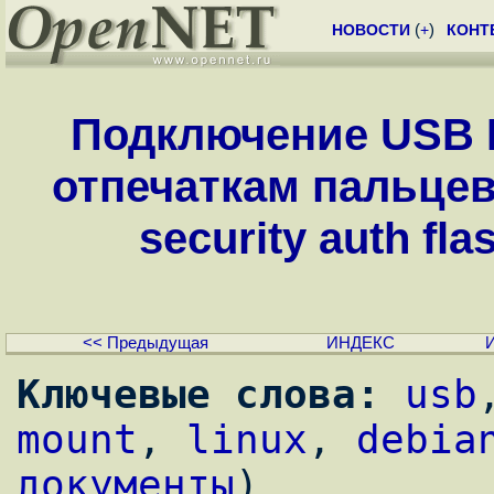
НОВОСТИ
(
+
)
КОНТ
Подключение USB F
отпечаткам пальцев
security auth fla
<< Предыдущая
ИНДЕКС
Ключевые слова:
usb
mount
, 
linux
, 
debia
документы
)