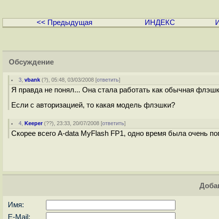
<< Предыдущая
ИНДЕКС
Обсуждение
3
,
vbank
(
?
), 05:48, 03/03/2008 [
ответить
]
Я правда не понял... Она стала работать как обычная флэшка
Если с авторизацией, то какая модель флэшки?
4
,
Keeper
(
??
), 23:33, 20/07/2008 [
ответить
]
Скорее всего A-data MyFlash FP1, одно время была очень по
Доба
Имя:
E-Mail: