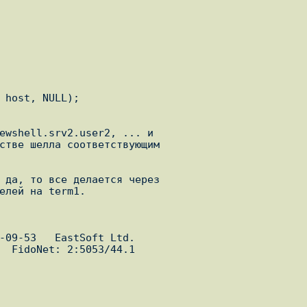
 host, NULL);

ewshell.srv2.user2, ... и

стве шелла соответствующим

 да, то все делается через

елей на term1.
