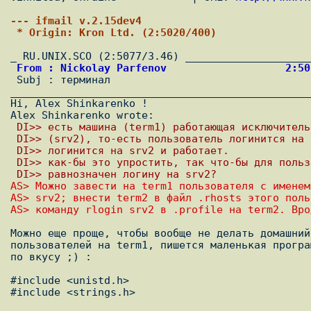
--- ifmail v.2.15dev4
 * Origin: Kron Ltd. (2:5020/400)
 From : Nickolay Parfenov                   2:5

 Subj : теpминал

________________________________________________
Hi, Alex Shinkarenko !

 DI>> есть машина (term1) pаботающая исключител
 DI>> (srv2), то-есть пользователь логинится на
 DI>> логинится на srv2 и pаботает.
 DI>> как-бы это yпpостить, так что-бы для поль
 DI>> pавнозначен логинy на srv2?
AS> Можно завести на term1 пользователя с именем
AS> srv2; внести term2 в файл .rhosts этого поль
AS> командy rlogin srv2 в .profile на term2. Вpо
Можно еще проще, чтобы вообще не делать домашний
пользователей на term1, пишется маленькая програ
по вкусу ;) :

#include <unistd.h>

#include <strings.h>
