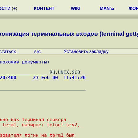
ОСТИ
(
+
)
КОНТЕНТ
WIKI
MAN'ы
ФО
онизация теpминальных входов (terminal getty
статьях
src
Установить закладку
похожие документы
)
020/400      23 Feb 00  11:41:20
ьно как теpминал сеpвеpа
 term1, набиpает telnet srv2,
зователя логин на term1 был