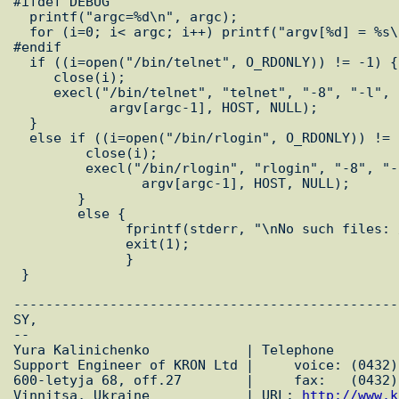
#ifdef DEBUG

  printf("argc=%d\n", argc);

  for (i=0; i< argc; i++) printf("argv[%d] = %s\n", i, argv[i]);

#endif

  if ((i=open("/bin/telnet", O_RDONLY)) != -1) {

     close(i);

     execl("/bin/telnet", "telnet", "-8", "-l", 

            argv[argc-1], HOST, NULL);

  } 

  else if ((i=open("/bin/rlogin", O_RDONLY)) != -1) {

         close(i);

         execl("/bin/rlogin", "rlogin", "-8", "-l", 

                argv[argc-1], HOST, NULL);

        }   

        else {

              fprintf(stderr, "\nNo such files: /bin/rlogin or /bin/telnet\n");

              exit(1);

              }

 }

------------------------------------------------
SY,

--

Yura Kalinichenko            | Telephone

Support Engineer of KRON Ltd |     voice: (0432)
600-letyja 68, off.27        |     fax:   (0432)
Vinnitsa, Ukraine            | URL: 
http://www.k