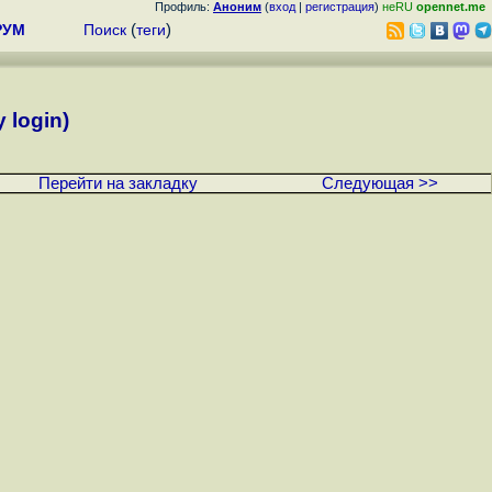
Профиль:
Аноним
(
вход
|
регистрация
)
неRU
opennet.me
РУМ
Поиск
(
теги
)
 login)
Перейти на закладку
Следующая >>