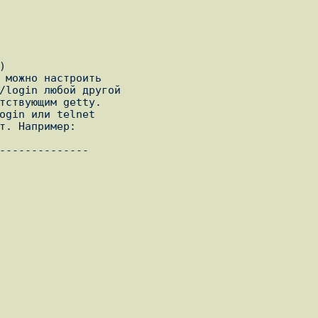


 можно настроить

/login любой другой

тствующим getty.

ogin или telnet

т. Hапример:

--------------
