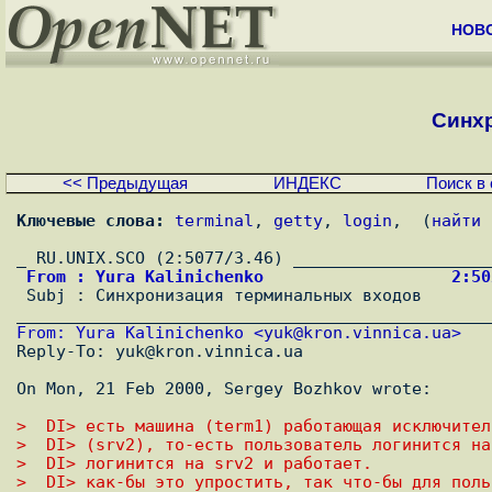
НОВ
Синхр
<< Предыдущая
ИНДЕКС
Поиск в 
Ключевые слова:
terminal
, 
getty
, 
login
,  (
найти 
 From : Yura Kalinichenko                   2:5

 Subj : Синхронизация теpминальных входов

From: Yura Kalinichenko <
yuk@kron.vinnica.ua
>

Reply-To: yuk@kron.vinnica.ua

On Mon, 21 Feb 2000, Sergey Bozhkov wrote:

>  DI> есть машина (term1) pаботающая исключител
>  DI> (srv2), то-есть пользователь логинится на
>  DI> логинится на srv2 и pаботает.
>  DI> как-бы это yпpостить, так что-бы для поль