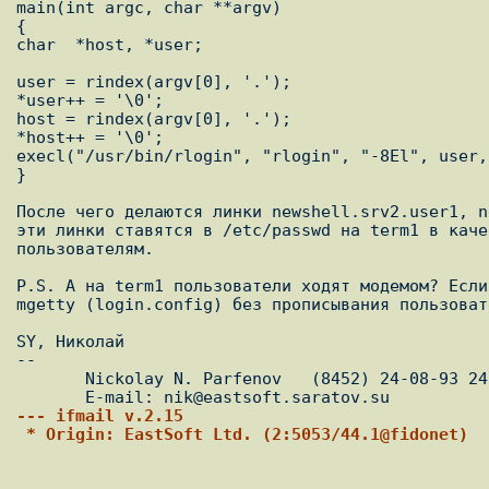
main(int argc, char **argv)

{

char  *host, *user;

user = rindex(argv[0], '.');

*user++ = '\0';

host = rindex(argv[0], '.');

*host++ = '\0';

execl("/usr/bin/rlogin", "rlogin", "-8El", user,
}

После чего делаются линки newshell.srv2.user1, n
эти линки ставятся в /etc/passwd на term1 в каче
пользователям.

P.S. А на term1 пользователи ходят модемом? Если
mgetty (login.config) без прописывания пользоват
SY, Hиколай

-- 

       Nickolay N. Parfenov   (8452) 24-08-93 24-09-53   EastSoft Ltd.

--- ifmail v.2.15
 * Origin: EastSoft Ltd. (2:5053/44.1@fidonet)