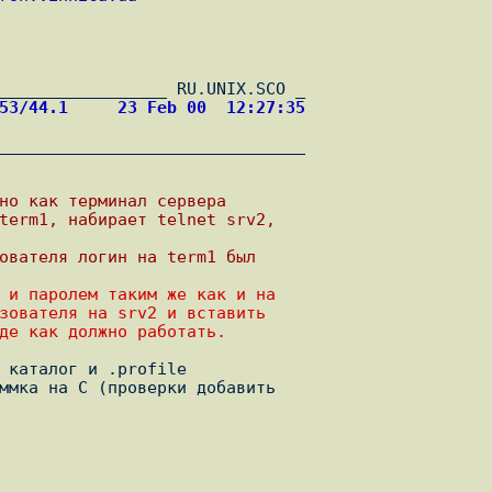
053/44.1     23 Feb 00  12:27:35
_______________________________

ьно как теpминал сеpвеpа
 term1, набиpает telnet srv2,
зователя логин на term1 был
 и паpолем таким же как и на
зователя на srv2 и вставить
де как должно pаботать.
 каталог и .profile

ммка на C (проверки добавить
