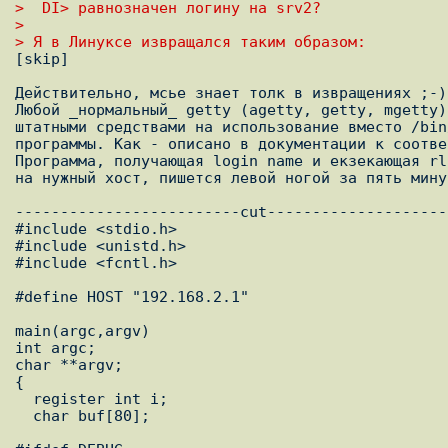
>  DI> pавнозначен логинy на srv2?
> 
> Я в Линуксе извращался таким образом:

[skip]

Действительно, мсье знает толк в извращениях ;-))
Любой _нормальный_ getty (agetty, getty, mgetty)
штатными средствами на использование вместо /bin
программы. Как - описано в документации к соотве
Программа, получающая login name и екзекающая rl
на нужный хост, пишется левой ногой за пять мину
-------------------------cut--------------------
#include <stdio.h>

#include <unistd.h>

#include <fcntl.h>

#define HOST "192.168.2.1"

main(argc,argv)

int argc;

char **argv;

{

  register int i;

  char buf[80];
