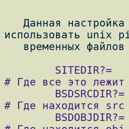
   Данная настройка заставляет gcc 
использовать unix pi
        SITEDIR?=               /etc/site       
# Где все это лежит

        BSDSRCDIR?=             /usr/src        
# Где находится src

        BSDOBJDIR?=             /usr/obj        