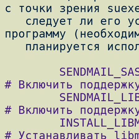
с точки зрения suexe
   следует ли его устанавливать как setuid 
программу (необходим
        SENDMAIL_SASL?=         No              
# Включить поддержку
        SENDMAIL_LIBMILTER?=    No              
# Включить поддержку
        INSTALL_LIBMILTER?=     No              
# Устанавливать libm