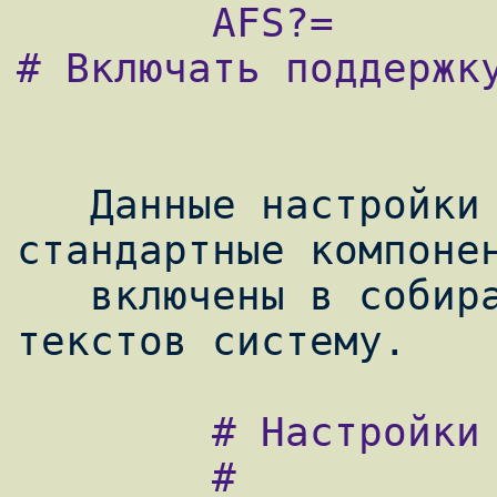
        AFS?=                   Yes             
# Включать поддержку
   Данные настройки определяют какие 
стандартные компонен
   включены в собираемую из исходных 
        # Настройки suexec для хостинга

        #
