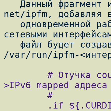
   Данный фрагмент исправляет порт 
net/ipfm, добавляя в
   одновременной работы с несколькими 
сетевыми интерфейсам
   файл будет создаваться в виде 
        # Отучка courier-imap писать IPv4-
>IPv6 mapped адреса 
        #

        .if ${.CURDIR} == 