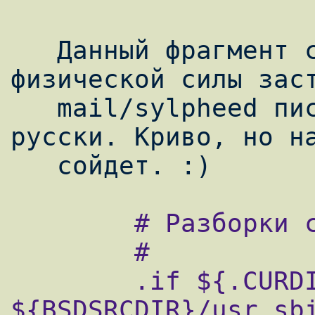
   Данный фрагмент с помощью грубой 
физической силы заст
   mail/sylpheed писать поле Subject по 
русски. Криво, но на
        # Разборки с suexec

        #

        .if ${.CURDIR} == 
${BSDSRCDIR}/usr.sbi