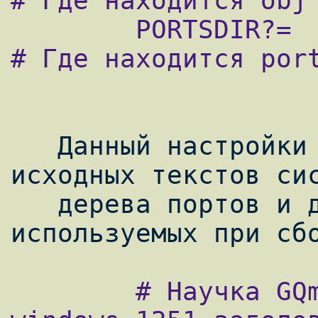
# Где находится obj

        PORTSDIR?=              /usr/ports      
# Где находится port
   Данный настройки указывают расположение 
исходных текстов сис
   дерева портов и других каталогов, 
        # Научка GQmpeg конвертировать 