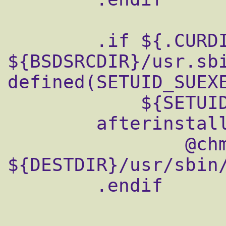
        .if ${.CURDIR} == 
${BSDSRCDIR}/usr.sbi
defined(SETUID_SUEXE
            ${SETUID_SUEXEC:U} == YES

        afterinstall:

                @chmod u+s 
${DESTDIR}/usr/sbin/
        .endif
