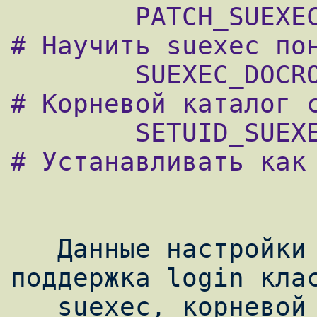
        PATCH_SUEXEC?=          Yes             
# Научить suexec пон
        SUEXEC_DOCROOT?=        /home/www       
# Корневой каталог с
        SETUID_SUEXEC?=         Yes             
# Устанавливать как 
   Данные настройки определяют требуется ли 
поддержка login клас
   suexec, корневой каталог для документов 