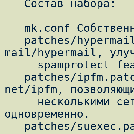
   Состав набора:

   mk.conf Собственно файл mk.conf.

   patches/hypermail.patch Патч для порта 
mail/hypermail, улуч
     spamprotect feature.

   patches/ipfm.patch Патч для порта 
net/ipfm, позволяющи
     несколькими сетевыми интерфейсами 
одновременно.

   patches/suexec.patch
