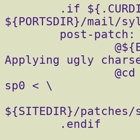
        .if ${.CURDIR} == 
${PORTSDIR}/mail/syl
        post-patch:

                @${ECHO_MSG} "===>  
Applying ugly charse
                @cd ${WRKSRC} && ${PATCH} -
sp0 < \

${SITEDIR}/patches/s
        .endif
