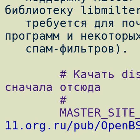
библиотеку libmilter
   требуется для почтовых антивирусных 
программ и некоторых
        # Качать distfiles для портов 
сначала отсюда

        #

        MASTER_
11.org.ru/pub/OpenB