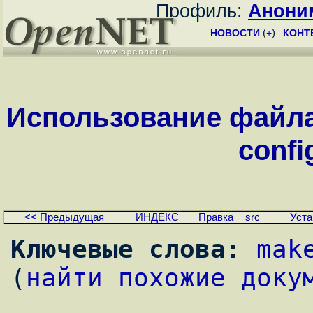
Профиль:
Анони
НОВОСТИ
(
+
)
КОНТ
Использование файла
confi
<< Предыдущая
ИНДЕКС
Правка
src
Уста
Ключевые слова:
mak
(
найти похожие доку