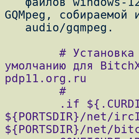
   файлов windows-1251 в koi8-r в программе 
GQMpeg, собираемой и
        # Установка IRC сервера по 
умолчанию для BitchX
pdp11.org.ru

        #

        .if ${.CURDIR} == 
${PORTSDIR}/net/ircI
${PORTSDIR}/net/bitc