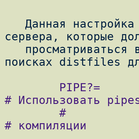
   Данная настройка позволяет указать 
сервера, которые дол
   просматриваться в первую очередь в 
        PIPE?=                  -pipe           
# Использовать pipes
        #                                       
# компиляции
