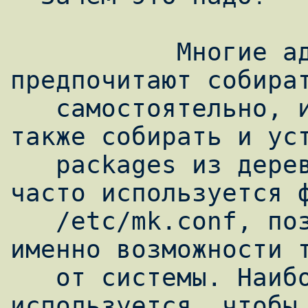
           Многие администраторы OpenBSD 
предпочитают собират
   самостоятельно, из исходных текстов, а 
также собирать и уст
   packages из дерева портов. При этом 
часто используется ф
   /etc/mk.conf, позволяющий указать, какие 
именно возможности т
   от системы. Наиболее часто этот файл 
используется, чтобы 