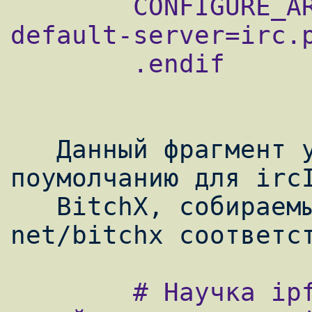
        CONFIGURE_ARGS+=        --with-
default-server=irc.p
        .endif

   Данный фрагмент устанавливает IRC сервер 
поумолчанию для ircI
   BitchX, собираемых из портов net/ircII и 
        # Научка ipfm запускать несколько 