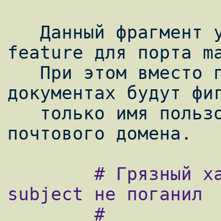
   Данный фрагмент улучшает spamprotect 
feature для порта ma
   При этом вместо почтовых адресов в HTML 
документах будут фиг
   только имя пользователя без указания 
        # Грязный хак для sylpheed чтобы 
subject не поганил

        #
