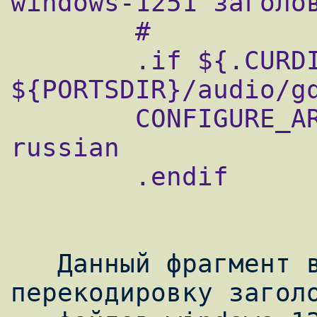
windows-1251 заголов
        #

        .if ${.CURDIR} == 
${PORTSDIR}/audio/gq
        CONFIGURE_ARGS+=        --enable-
russian

        .endif

   Данный фрагмент включает автоматическую 
перекодировку заголо