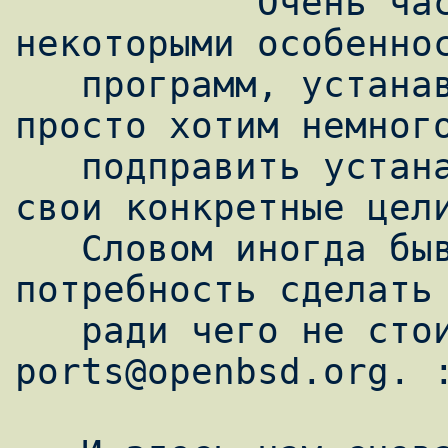
           Очень часто мы бываем недовольны 
некоторыми особеннос
   программ, устанавливаемых из портов или 
просто хотим немного
   подправить устанавливаемую программу под 
свои конкретные цели
   Словом иногда бывает ситуация когда есть 
потребность сделать 
   ради чего не стоит беспокоить народ из 
ports@openbsd.org. :