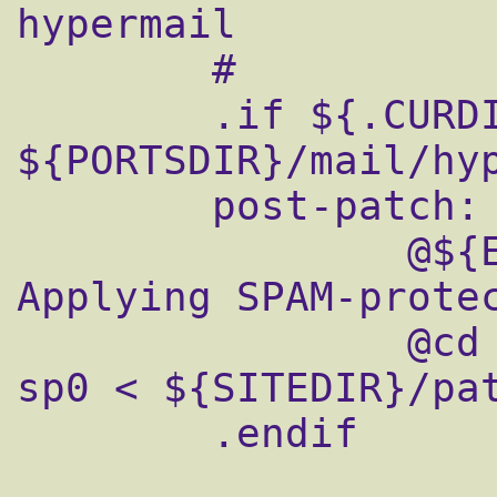
hypermail

        #

        .if ${.CURDIR} == 
${PORTSDIR}/mail/hyp
        post-patch:

                @${ECHO_MSG} "===>  
Applying SPAM-protec
                @cd ${WRKSRC} && ${PATCH} -
sp0 < ${SITEDIR}/pat
        .endif
