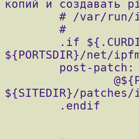
копий и создавать pi
        # /var/run/ipfm-<interface>.pid

        #

        .if ${.CURDIR} == 
${PORTSDIR}/net/ipfm
        post-patch:

                @${PATCH} ${PATCH_ARGS} < 
${SITEDIR}/patches/i
        .endif
