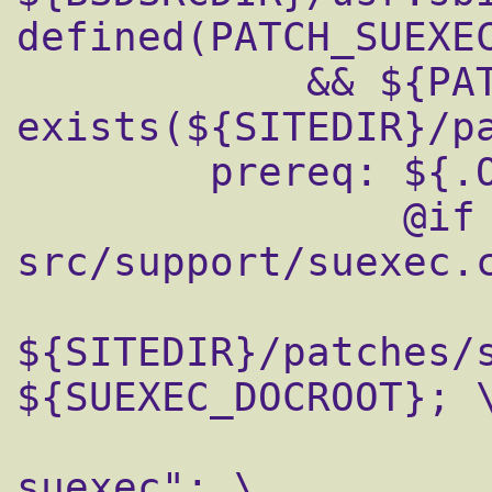
defined(PATCH_SUEXEC
            && ${PATCH_SUEXEC:U} == YES && 
exists(${SITEDIR}/pa
        prereq: ${.OBJDIR}/config.status

                @if [ -L 
src/support/suexec.c
                      
${SITEDIR}/patches/s
${SUEXEC_DOCROOT}; \
                        echo "P
suexec"; \
