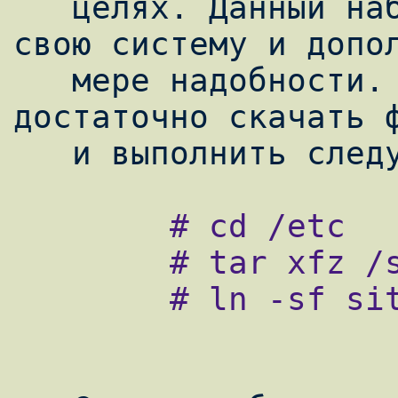
   целях. Данный набор можно установить в 
свою систему и допол
   мере надобности. Для установки 
достаточно скачать ф
        # cd /etc

        # tar xfz /site.tar.gz

        # ln -sf site/mk.conf .
