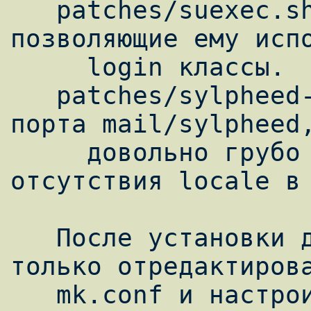
   patches/suexec.sh Патчики для suexec, 
позволяющие ему испо
     login классы.

   patches/sylpheed-charset.patch Патч для 
порта mail/sylpheed,
     довольно грубо решающий проблему 
отсутствия locale в 
   После установки данного набора, остается 
только отредактирова