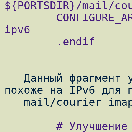
${PORTSDIR}/mail/cou
        CONFIGURE_ARGS+=        --without-
ipv6

        .endif

   Данный фрагмент убирает из логов все что 
похоже на IPv6 для п
        # Улучшение SPAM-protect feature в 