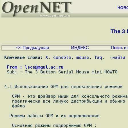
НОВ
The 3 
<< Предыдущая
ИНДЕКС
Поиск в 
Ключевые слова:
X
, 
console
, 
mouse
, 
faq
,  (
найти 
 From : lscs@mgul.ac.ru

 Subj : The 3 Button Serial Mouse mini-HOWTO

4.1 Использование GPM для переключения режимов

   GPM - это драйвер мыши для консольного режима , он включен в

   практически все линукс дистрибьюции и обычно запускается из вашего rc

   файла

  Режимы работы GPM и их переключение

   Основные режимы поддержимые GPM :
