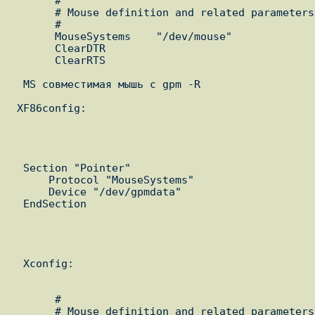
       #

       # Mouse definition and related parameters

       #

       MouseSystems    "/dev/mouse"

       ClearDTR

       ClearRTS

  MS совместимая мышь с gpm -R

 XF86config:

  Section "Pointer"

      Protocol "MouseSystems"

      Device "/dev/gpmdata"

  EndSection

  Xconfig:

       #

       # Mouse definition and related parameters
