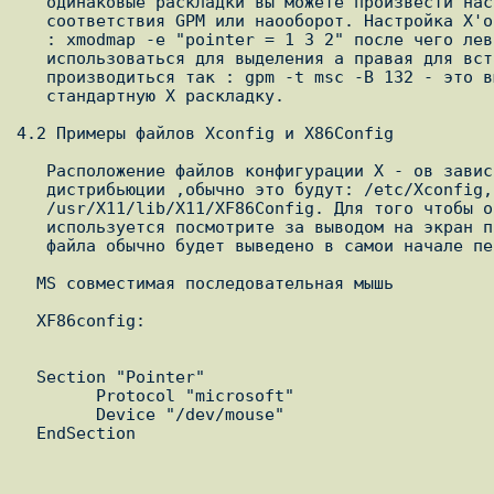
   одинаковые раскладки вы можете произвести настройку Xmodmap для

   соответствия GPM или наооборот. Настройка X'ов производиться командой

   : xmodmap -e "pointer = 1 3 2" после чего левая клавиша будет

   использоваться для выделения а правая для вставки. Настройка GPM

   производиться так : gpm -t msc -B 132 - это вынудит GPM использовать

   стандартную X раскладку.

4.2 Примеры файлов Xconfig и X86Config

   Расположение файлов конфигурации X - ов зависит от конкретной

   дистрибьюции ,обычно это будут: /etc/Xconfig, /etc/XF86Config или

   /usr/X11/lib/X11/XF86Config. Для того чтобы определить какой файл

   используется посмотрите за выводом на экран при запуски X , название

   файла обычно будет выведено в самои начале перед всеми опциями.

  MS совместимая последовательная мышь

  XF86config:

  Section "Pointer"

        Protocol "microsoft"

        Device "/dev/mouse"

  EndSection
