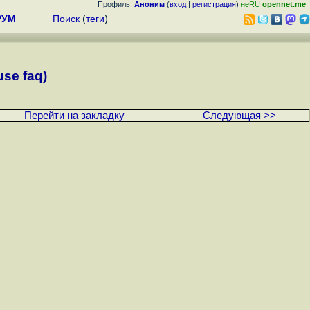
Профиль:
Аноним
(
вход
|
регистрация
)
неRU
opennet.me
РУМ
Поиск
(
теги
)
se faq)
Перейти на закладку
Следующая >>