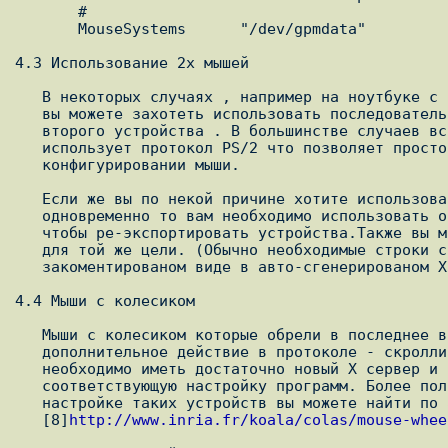
       #

       MouseSystems      "/dev/gpmdata"

4.3 Использование 2х мышей

   В некоторых случаях , например на ноутбуке с встроенных указателем ,

   вы можете захотеть использовать последовательную мышь в качестве

   второго устройства . В большинстве случаев встроенное устройство

   использует протокол PS/2 что позволяет просто игнорировать его , при

   конфигурировании мыши.

   Если же вы по некой причине хотите использовать два устройства

   одновременно то вам необходимо использовать опцию -M при запуске gpm

   чтобы ре-экспортировать устройства.Также вы можете использовать XInput

   для той же цели. (Обычно необходимые строки с XInput уже есть в

   закоментированом виде в авто-сгенерированом Xconfig'e)

4.4 Мыши с колесиком

   Мыши с колесиком которые обрели в последнее время популярность имеют

   дополнительное действие в протоколе - скроллинг. Для его поддержки

   необходимо иметь достаточно новый X сервер и произвести

   соответствующую настройку программ. Более полное руководство по

   настройке таких устройств вы можете найти по адресу :

   [8]
http://www.inria.fr/koala/colas/mouse-whee