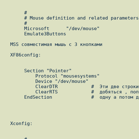
       #

       # Mouse definition and related parameters

       #

       Microsoft      "/dev/mouse"

       Emulate3Buttons

  MSS совместимая мышь с 3 кнопками

  XF86config:

       Section "Pointer"

           Protocol "mousesystems"

           Device "/dev/mouse"

           ClearDTR            #  Эти две строки вам скорее всего не пона

           ClearRTS            #  добяться , попробуйте использовать сначала

       EndSection              #  одну а потом другую

  Xconfig:
