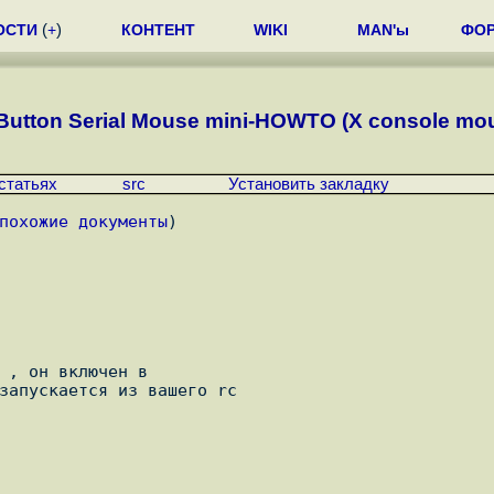
ОСТИ
(
+
)
КОНТЕНТ
WIKI
MAN'ы
ФО
Button Serial Mouse mini-HOWTO (X console mou
статьях
src
Установить закладку
похожие документы
)