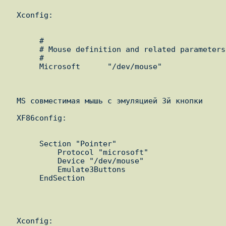
  Xconfig:

       #

       # Mouse definition and related parameters

       #

       Microsoft      "/dev/mouse"

  MS совместимая мышь с эмуляцией 3й кнопки

  XF86config:

       Section "Pointer"

           Protocol "microsoft"

           Device "/dev/mouse"

           Emulate3Buttons

       EndSection

  Xconfig:
