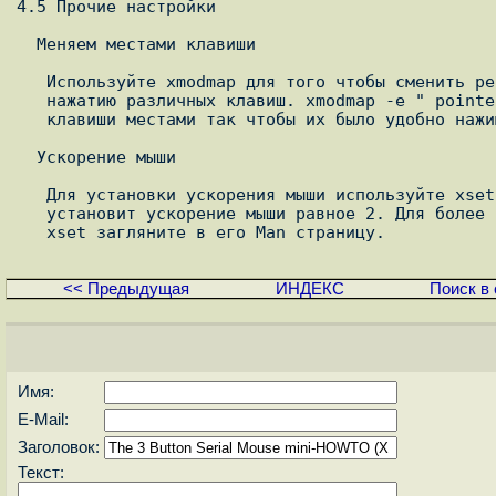
4.5 Прочие настройки

  Меняем местами клавиши

   Используйте xmodmap для того чтобы сменить регистры соответствующие

   нажатию различных клавиш. xmodmap -e " pointer = 3 2 1" сменить

   клавиши местами так чтобы их было удобно нажимать левой рукой.

  Ускорение мыши

   Для установки ускорения мыши используйте xset m , например xset m 2

   установит ускорение мыши равное 2. Для более подробного описания опций

<< Предыдущая
ИНДЕКС
Поиск в 
Имя:
E-Mail:
Заголовок:
Текст: