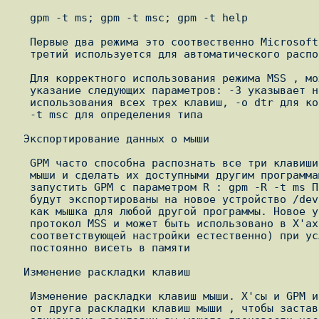
   gpm -t ms; gpm -t msc; gpm -t help

   Первые два режима это соотвественно Microsoft и MouseSystems , а

   третий используется для автоматического распознавания мыши.

   Для корректного использования режима MSS , может быть необходимо

   указание следующих параметров: -3 указывает необходимость

   использования всех трех клавиш, -o dtr для корректной установки DTR и

   -t msc для определения типа

  Экспортирование данных о мыши

   GPM часто способна распознать все три клавиши даже у MS совместимой

   мыши и сделать их доступными другим программам. Для этого надо

   запустить GPM с параметром R : gpm -R -t ms После чего данные о мышке

   будут экспортированы на новое устройство /dev/gpmdata которое выглядит

   как мышка для любой другой программы. Новое устройство использует

   протокол MSS и может быть использовано в X'ах (после их

   соответствующей настройки естественно) при условии что GPM будет

   постоянно висеть в памяти

  Изменение раскладки клавиш

   Изменение раскладки клавиш мыши. X'сы и GPM используют отличные друг

   от друга раскладки клавиш мыши , чтобы заставить их использовать
