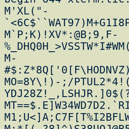
M'XL("-
`<6C$``WAT97)M+G1I8P
M`P;K)!XV*:@B;9,F-
%_DHQ0H_>VSSTW*I#WM(
M-
#$:Z*8Q['0[F\HODNVZ)
MO=8Y\!)-;/PTUL2*4!
YDJ28Z!_,LSHJR.]0$(?
MT==$.E]W34WD7D2.`R
M1;U<]A;C7F[T%I2BFLW
M;*[(-?8]^)S38UQJ@B