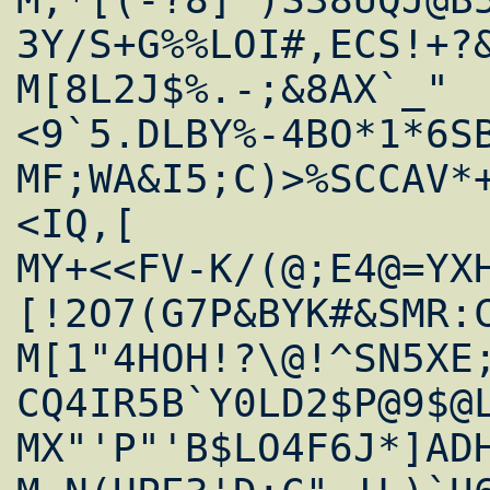
3Y/S+G%%LOI#,ECS!+?&
M[8L2J$%.-;&8AX`_"
<9`5.DLBY%-4BO*1*6SB
MF;WA&I5;C)>%SCCAV*
<IQ,[

MY+<<FV-K/(@;E4@=YX
[!2O7(G7P&BYK#&SMR:C
M[1"4HOH!?\@!^SN5XE
CQ4IR5B`Y0LD2$P@9$@L
MX"'P"'B$LO4F6J*]ADH