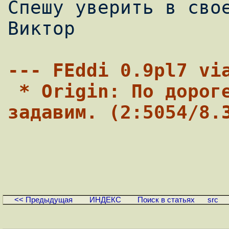
Спешу уверить в свое
Виктор

--- FEddi 0.9pl7 vi
 * Origin: По дороге едет ЗИМ - и им я буду 
задавим. (2:5054/8.
<< Предыдущая
ИНДЕКС
Поиск в статьях
src