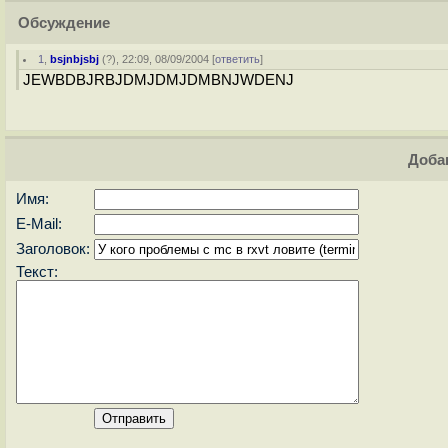
Обсуждение
1
,
bsjnbjsbj
(
?
), 22:09, 08/09/2004 [
ответить
]
JEWBDBJRBJDMJDMJDMBNJWDENJ
Доба
Имя:
E-Mail:
Заголовок:
Текст: