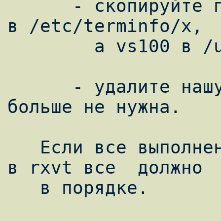
      - скопируйте полученные файлы: xterm  
в /etc/terminfo/x,

        а vs100 в /usr/terminfo/v.

      - удалите нашу директорию - она нам 
больше не нужна.

   Если все выполнено правильно, то теперь 
в rxvt все  должно  
   в порядке.
