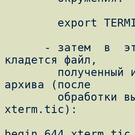
        export TERMINFO=/tmp1

      - затем  в  эту  созданную директорию 
кладется файл,

        полученный из данного  ниже  в  UUE  
архива (после

        обработки вы должны получить файл 
xterm.tic):

begin 644 xterm.tic.