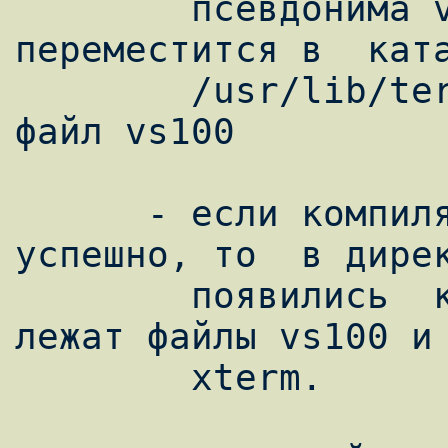
        псевдонима vs100, то вы должны 
переместится в  ката
        /usr/lib/terminfo/v и стереть там 
файл vs100

      - если компиляция завершилась  
успешно, то  в дирек
        появились  каталоги  v и  x. В них 
лежат файлы vs100 и

        xterm.
