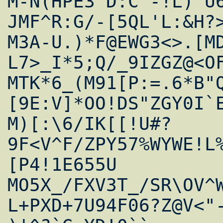
M-N(HPE3'D:C"-!L)`U
JMF^R:G/-[5QL'L:&H?>
M3A-U.)*F@EWG3<>.[M
L7>_I*5;Q/_9IZGZ@<OF
MTK*6_(M91[P:=.6*B"
[9E:V]*OO!DS"ZGY0I`E
M)[:\6/IK[[!U#?
9F<V^F/ZPY57%WYWE!L
[P4!1E655U

MO5X_/FXV3T_/SR\OV^
L+PXD+7U94F06?Z@V<"-