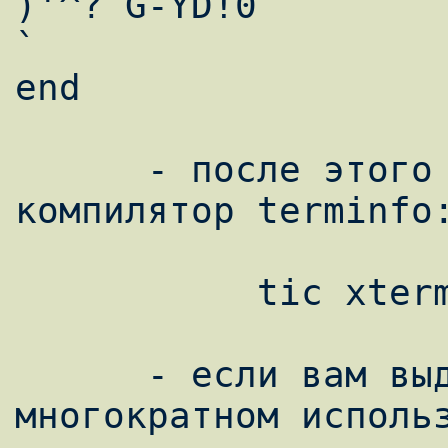
)'^?`G-YD!0``

`

end

      - после этого вы должны запустить 
компилятор terminfo:
           tic xterm.tic

      - если вам выдаст сообщение о 
многократном использ