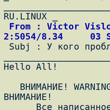
____________________
 From : Victor Vislobokov                   
2:5054/8.34     03 

 Subj : У кого проблемы с mc в rxvt ловите                                      

___________________
Hello All!

   ВHИМАHИЕ! WARNING! ВHИМАHИЕ! WARNING! 
ВHИМАHИЕ!

      Все написанное ниже проверялось на 