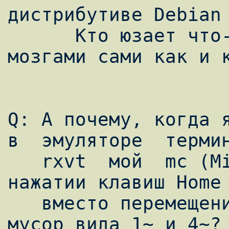
дистрибутиве Debian 
      Кто юзает что-то другое скрипите 
мозгами сами как и к
Q: А почему, когда я
в  эмуляторе  термин
   rxvt  мой  mc (Midnight Commander) при 
нажатии клавиш Home 
   вместо перемещения по  каталогу  выдает  
мусор вида 1~ и 4~? 