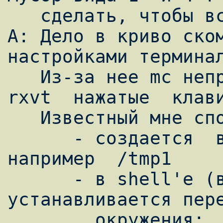
   сделать, чтобы все было нормально?

A: Дело в криво ском
настройками терминал
   Из-за нее mc неправильно воспринимает в  
rxvt  нажатые  клави
   Известный мне способ правки один:

      - создается  временная  директория,  
например  /tmp1

      - в shell'е (выйти из mc) 
устанавливается пере
        окружения:
