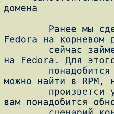
домена

        Ранее мы сделали гостевой домен 
Fedora на корневом д
        сейчас займемся водружением Debian 
на Fedora. Для этого
        понадобится debootstrap, который 
можно найти в RPM, н
        произветси установку корректно, то 
вам понадобится обно
        сценарий конфигурации для Sarge. 