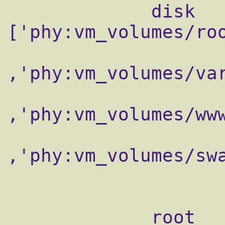
             disk   = 
['phy:vm_volumes/roo
,'phy:vm_volumes/var
,'phy:vm_volumes/www
,'phy:vm_volumes/swa
                     
             root   = "/dev/sda1 ro"
