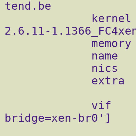
tend.be

             kernel = "/boot/vmlinuz-
2.6.11-1.1366_FC4xen
             memory = 128

             name   = "dokeos.x-tend.be"

             nics   = 1

             extra  = "selinux=0  3"

             vif    = ['ip = "10.0.11.13", 
bridge=xen-br0']
