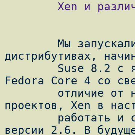
        Xen и различные дистрибутивы

        Мы запускали Xen на различных 
дистрибутивах, начин
        Suse 8.2 с ядром 2.4, до Debian и 
Fedora Core 4 со све
        отличие от некоторых других 
проектов, Xen в наст
        работать и с ядрами 2.4 и ядрами 
версии 2.6. В будуще