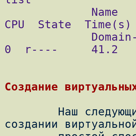
             Name              Id  Mem(MB)  
CPU  State  Time(s) 
             Domain-0           0      123    
0  r----     41.2

        Наш следующий шаг заключается в 
создании виртуальной