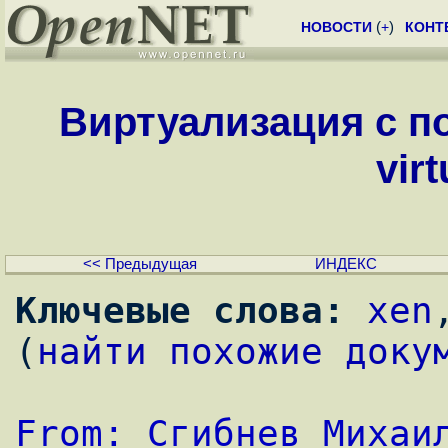
НОВОСТИ
(
+
)
КОНТ
Виртуализация с п
virt
<< Предыдущая
ИНДЕКС
Ключевые слова:
xen
(
найти похожие доку
From: Сгибнев Михаил