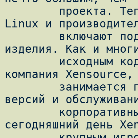
        проекта. Теперь многие дистрибутивы 
Linux и производител
        включают поддержку Xen в свои 
изделия. Как и многи
        исходным кодом, у Xen имеется своя 
компания Xensource, 
        занимается поддержкой коммерческих 
версий и обслуживани
        корпоративных клиентов. На 
сегодняшний день Xen
        крупным игроком в промышленности.
