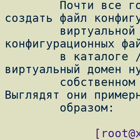
        Почти все готово. Теперь необходимо 
создать файл конфигу
        виртуальной машины. Большинство 
конфигурационных фай
        в каталоге /etc/xen, причем каждый 
виртуальный домен ну
        собственном файле конфигурации. 
Выглядят они примерн
             [root@xen xen]# cat dokeos.x-