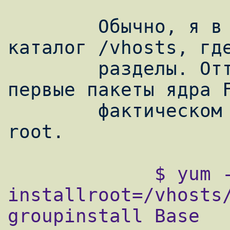
        Обычно, я в своем dom0 создаю 
каталог /vhosts, где
        разделы. Оттуда, я устанавливаю 
первые пакеты ядра F
        фактическом будущем устройство 
             $ yum --
installroot=/vhosts/
groupinstall Base
