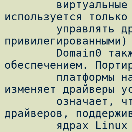
        виртуальные машины и обычно 
используется только 
        управлять другими (менее 
привилегированными) 
        Domain0 также управляет аппаратным 
обеспечением. Портир
        платформы на Xen практически не 
изменяет драйверы ус
        означает, что большинство 
драйверов, поддержив
        ядрах Linux также будут работать в 