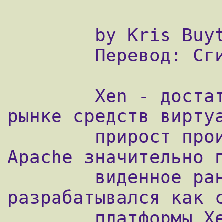
        by Kris Buytaert 01/26/2006

        Перевод: Сгибнев Михаил

        Xen - достаточно новый продукт на 
рынке средств виртуа
        прирост производительности Linux и 
Apache значительно п
        виденное ранее. Изначально Xen 
разрабатывался как с
        платформы Xenoserver, 