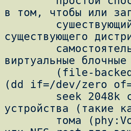
        простой способ сделать это состоит 
в том, чтобы или заг
        сушествующий chroot образ 
существующего дистри
        самостоятельно. Xen поддерживает 
виртуальные блочные 
        (file-backed virtual block devices) 
(dd if=/dev/zero of=
        seek 2048k count=1), физические 
устройства (такие ка
        тома (phy:VolumeGroup/root_volume) 