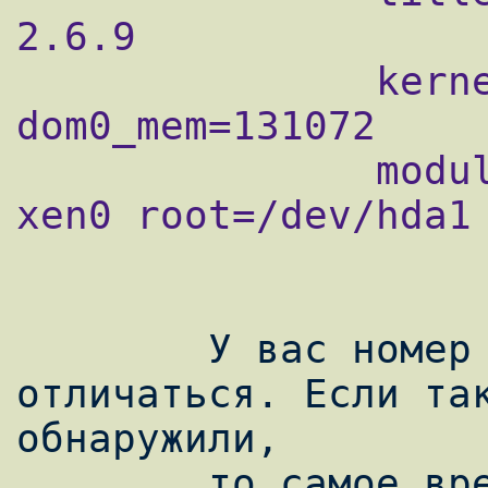
2.6.9

               kernel /boot/xen.gz 
dom0_mem=131072

               module /boot/vmlinuz-2.6.9-
xen0 root=/dev/hda1 
        У вас номер версии может 
отличаться. Если так
обнаружили,

        то самое время перезагрузиться. 