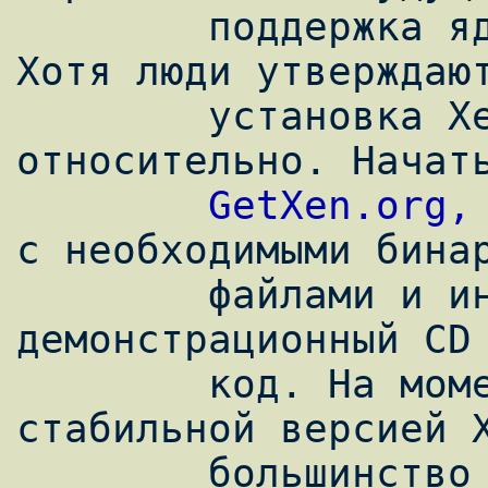
        поддержка ядер 2.4 будет исключена. 
Хотя люди утверждают
        установка Xen сложна, это все 
относительно. Начать
GetXen.org,
с необходимыми бинар
        файлами и инструментарием, 
демонстрационный CD 
        код. На момент написания статьи, 
стабильной версией X
        большинство использует бета-версии 