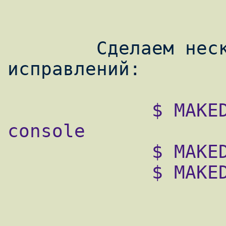
        Сделаем несколько маленьких 
             $ MAKEDEV -d /path/dev -x 
console

             $ MAKEDEV -d /path/dev -x null

             $ MAKEDEV -d /path/dev -x zer
