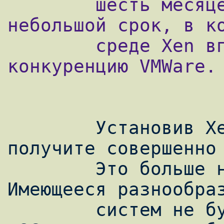
        шесть месяцев. Хотя это достаточно 
небольшой срок, в ко
        среде Xen вполне может составить 
конкуренцию VMWare.

        Установив Xen вы из обычной x86 
получите совершенно 
        Это больше не x86. Это машина Xen. 
Имеющееся разнообраз
        систем не будет работать с вашей 