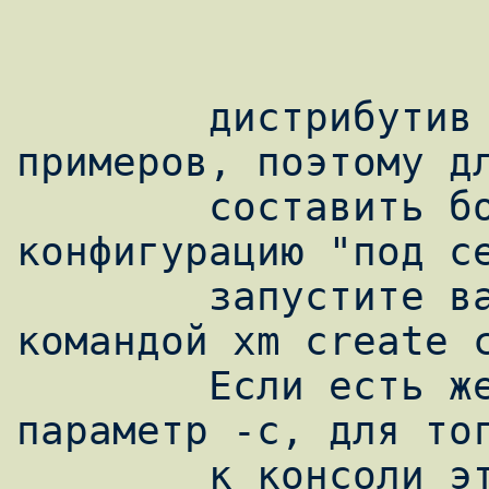
        дистрибутив Xen содержит файлы 
примеров, поэтому дл
        составить большого труда изменить 
конфигурацию "под се
        запустите вашу виртуальную машину 
командой xm create c
        Если есть желание, добавьте 
параметр -c, для тог
        к консоли этого гостевого домена. 