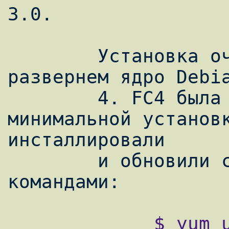
3.0.

        Установка очень проста. Сейчас мы 
развернем ядро Debia
        4. FC4 была установлена в 
минимальной установк
инсталлировали

        и обновили следующими нехитрыми 
             $ yum update
