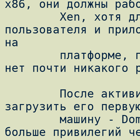
x86, они должны рабо
        Xen, хотя для конечного 
пользователя и прило
на

        платформе, портированной на Xen, 
нет почти никакого р
        После активизации Xen необходимо 
загрузить его первую
        машину - Domain0. Domain0 имеет 
больше привилегий че