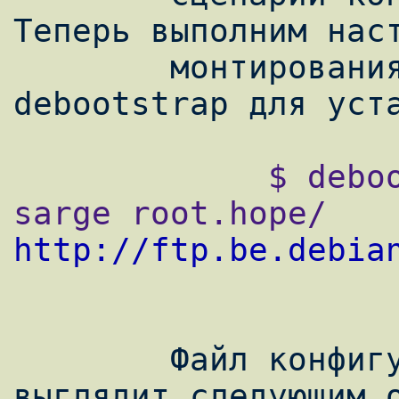
Теперь выполним наст
        монтирования и использование 
             $ debootstrap --arch i386 
sarge root.hope/ 
http://ftp.be.debia
        Файл конфигурации для Debian 
выглядит следующим о