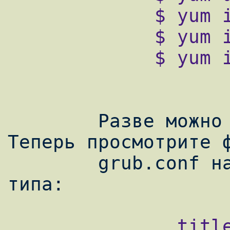
             $ yum install xen

             $ yum install kernel-xen0

             $ yum install kernel-xenU

        Разве можно сделать более просто? 
Теперь просмотрите ф
        grub.conf на предмет наличия строк 
               title Xen 2.0 / XenLinux 