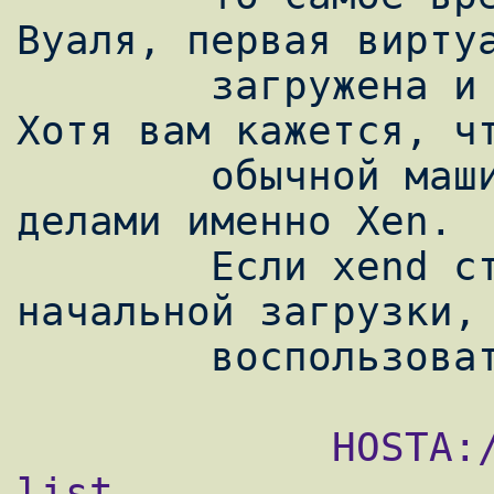
Вуаля, первая виртуа
        загружена и прекрасно работает. 
Хотя вам кажется, чт
        обычной машине x86, управляет всеми 
делами именно Xen.

        Если xend стартовал во время 
начальной загрузки, 
             HOSTA:/etc/xen/scripts # xm 
list
