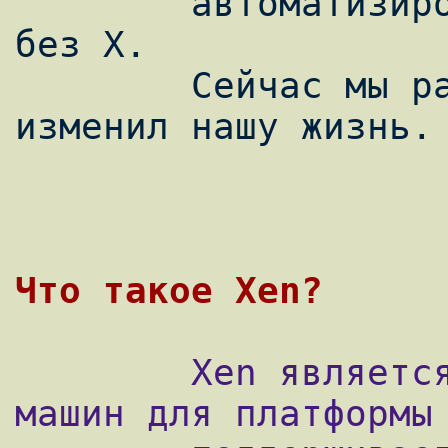
        автоматизированное, скриптованное и 
без X.

        Сейчас мы расскажем о том, как Xen 
изменил нашу жизнь.

        Xen является монитором виртуальных 
машин для платформы 