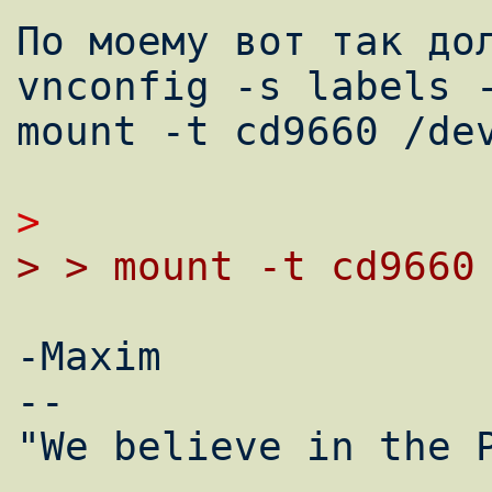
По моему вот так дол
vnconfig -s labels -
mount -t cd9660 /dev
>
> > mount -t cd9660
-Maxim

--

"We believe in the P
                        (Manowar