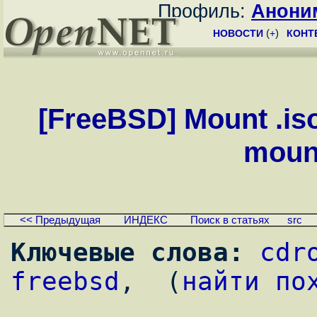
Профиль:
Анони
НОВОСТИ
(
+
)
КОНТ
[FreeBSD] Mount .is
mount
<< Предыдущая
ИНДЕКС
Поиск в статьях
src
Ключевые слова:
cdr
freebsd
,  (
найти по