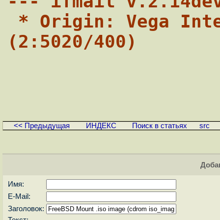
--- ifmail v.2.14de
 * Origin: Vega International Capital 
(2:5020/400)
<< Предыдущая
ИНДЕКС
Поиск в статьях
src
Доба
Имя:
E-Mail:
Заголовок:
Текст: