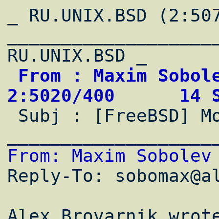
_ RU.UNIX.BSD (2:507
____________________
 From : Maxim Sobolev                       
2:5020/400      14 

 Subj : [FreeBSD] Mount .iso image

From: Maxim Sobolev

Reply-To: sobomax@a
Alex Brovarnik wrote