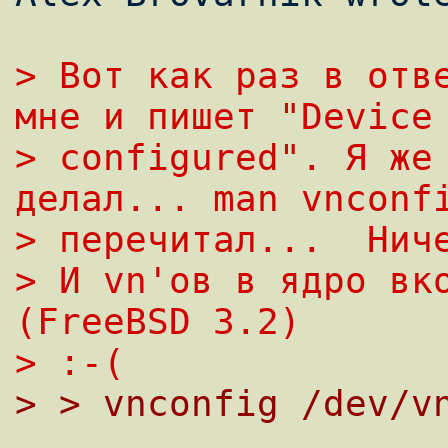
> Вот как раз в отве
мне и пишет "Device
> configured". Я же 
делал... man vnconf
> перечитал...  Hич
> И vn'ов в ядро вко
(FreeBSD 3.2)
> :-(
> > vnconfig /dev/v