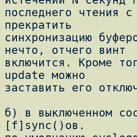
последнего чтения с 
прекратить

синхронизацию буферо
нечто, отчего винт

включится. Кроме тог
update можно

заставить его отключ
б) в выключенном сос
[f]sync()ов.
