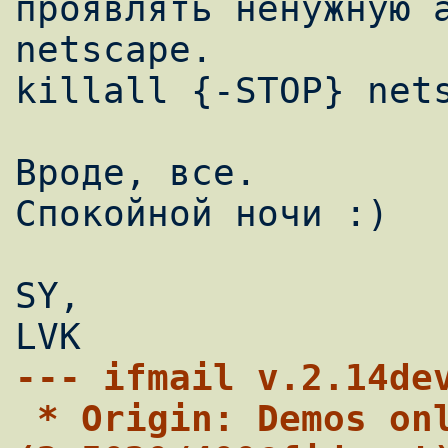
проявлять ненужную а
netscape.

killall {-STOP} nets
Вроде, все.

Спокойной ночи :)

SY,

--- ifmail v.2.14de
 * Origin: Demos online service 