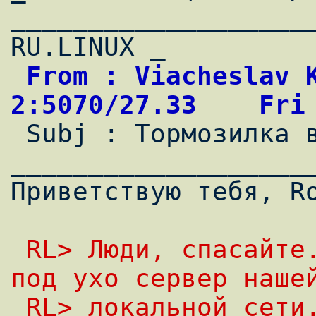
____________________
 From : Viacheslav Kaloshin                 
2:5070/27.33    Fri

 Subj : Тормозилка винтов...                                                    

___________________
Приветствую тебя, Ro
 RL> Люди, спасайте... Поставили мне тут 
под ухо сервер наше
 RL> локальной сети... Так вот, ночью он 