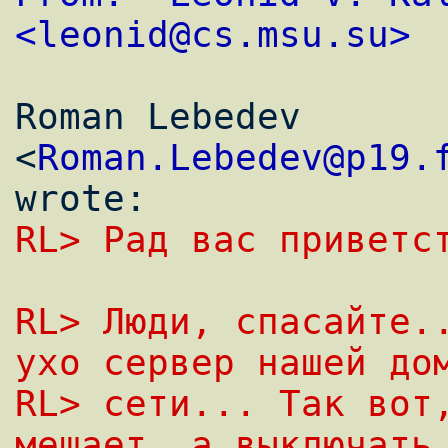
<
leonid@cs.msu.su
>
Roman Lebedev 
<
Roman.Lebedev@p19.
RL> Рад вас пpиветс
RL> Люди, спасайте..
ухо сервер нашей до
RL> сети... Так вот,
мешает, а выключать