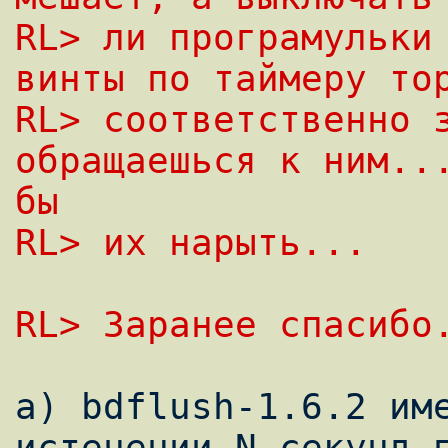
RL> ли програмульки 
винты по таймеру то
RL> соответственно з
обращаешься к ним...
бы
RL> их нарыть...
RL> Заранее спасибо
а) bdflush-1.6.2 име
истечении N секунд п