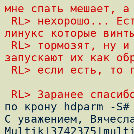
мне спать мешает, а
 RL> нехорошо... Есть ли програмульки под 
линукс которые винт
 RL> тормозят, ну и соответственно 
запускают их как об
 RL> если есть, то 
 RL> Заранее спасиб

по крону hdparm -S# 
С уважением, Вячесла
Multik|3742375|mult