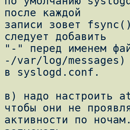
по умолчанию syslogd
после каждой

записи зовет fsync()
следует добавить

"-" перед именем фай
-/var/log/messages)

в syslogd.conf.

в) надо настроить at
чтобы они не проявля
активности по ночам.