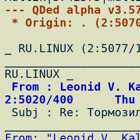
--- QDed alpha v3.5
 * Origin: . (2:507
_ RU.LINUX (2:5077/1
____________________
 From : Leonid V. Kalmankin                 
2:5020/400      Thu

 Subj : Re: Тормозилка винтов...                                                

From: "Leonid V. Kal