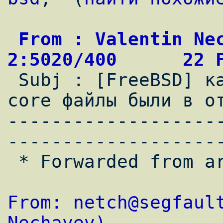
 From : Valentin Nechayev                   
2:5020/400      22 

 Subj : [FreeBSD] как сделать чтобы все 
core файлы были в от
-------------------
--------------------
 * Forwarded from area 'RU.UNIX.BSD'

From: netch@segfault
Nechayev)