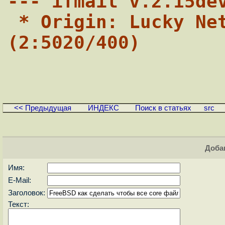
--- ifmail v.2.15de
 * Origin: Lucky Netch Incorporated 
(2:5020/400)
<< Предыдущая
ИНДЕКС
Поиск в статьях
src
Доба
Имя:
E-Mail:
Заголовок:
Текст: