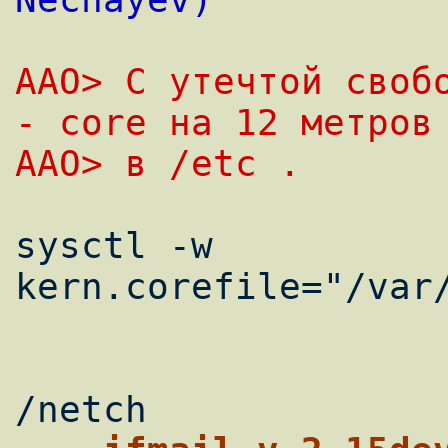
AAO> С утечтой свобо
- core на 12 метров
AAO> в /etc .
sysctl -w 
kern.corefile="/var/