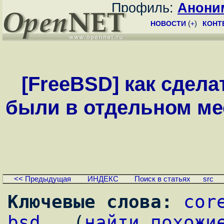
Профиль:
Анони
НОВОСТИ
(
+
)
КОНТ
[FreeBSD] как сдел
были в отдельном мес
<< Предыдущая
ИНДЕКС
Поиск в статьях
src
Ключевые слова:
cor
bsd
,  (
найти похожи