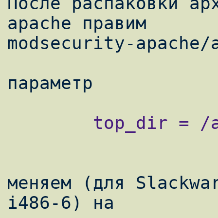
После распаковки ар
apache правим

modsecurity-apache/a
        top_dir = /apps/apache22

меняем (для Slackwa