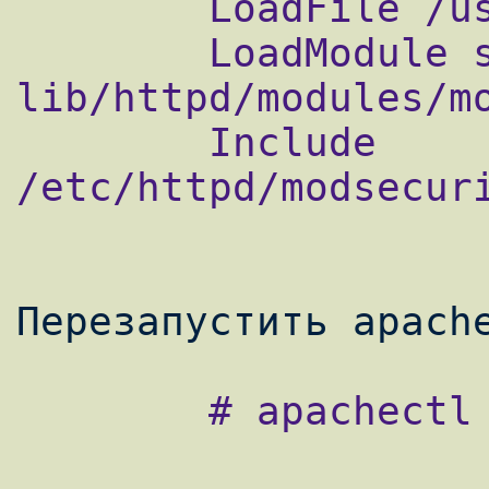
        LoadFile /usr/lib/libxml2.so

        LoadModule security2_module   
lib/httpd/modules/mo
        Include 
/etc/httpd/modsecuri
        # apachectl restart
