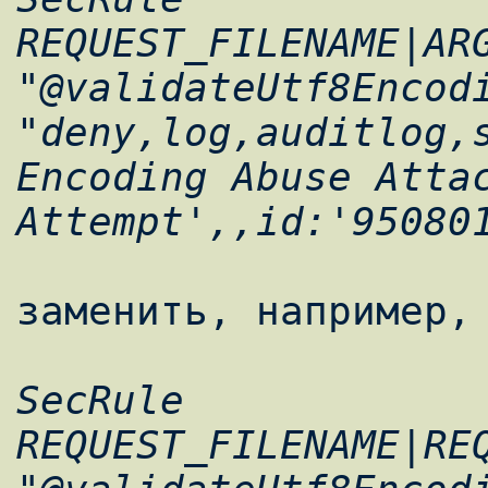
REQUEST_FILENAME|AR
"@validateUtf8Encodi
"deny,log,auditlog,s
Encoding Abuse Attac
SecRule 
REQUEST_FILENAME|RE