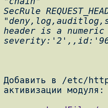
"chain"

SecRule REQUEST_HEAD
"deny,log,auditlog,s
header is a numeric 
Добавить в /etc/http