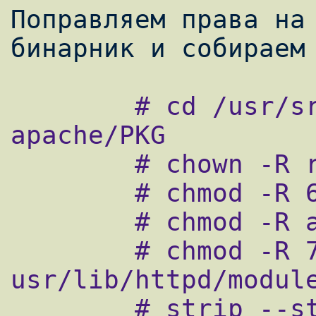
Поправляем права на 
        # cd /usr/src/modsecurity-
apache/PKG

        # chown -R root:root *

        # chmod -R 644 *

        # chmod -R a+X *

        # chmod -R 755 
usr/lib/httpd/module
        # strip --strip-unneeded 