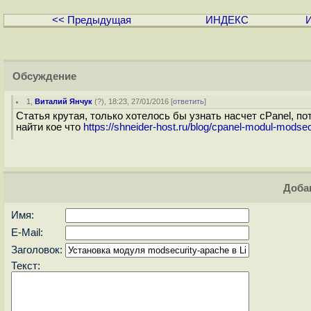
<< Предыдущая
ИНДЕКС
Обсуждение
1
,
Виталий Янчук
(
?
), 18:23, 27/01/2016 [
ответить
]
Статья крутая, только хотелось бы узнать насчет сPanel, по
найти кое что
https://shneider-host.ru/blog/cpanel-modul-modsec
Доба
Имя:
E-Mail:
Заголовок:
Текст: