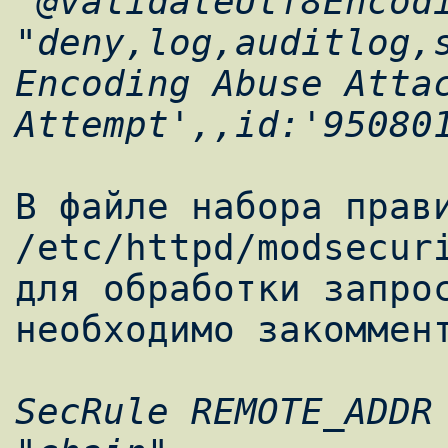
"@validateUtf8Encodi
"deny,log,auditlog,s
Encoding Abuse Attac
В файле набора прави
/etc/httpd/modsecur
для обработки запрос
SecRule REMOTE_ADDR 