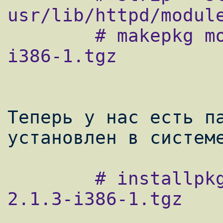
usr/lib/httpd/module
        # makepkg modsecurity-apache-2.1.3-
i386-1.tgz

Теперь у нас есть па
        # installpkg modsecurity-apache-
2.1.3-i386-1.tgz
