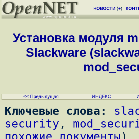
НОВОСТИ
(
+
)
КОНТ
Установка модуля mo
Slackware (slackwa
mod_secur
<< Предыдущая
ИНДЕКС
Ключевые слова:
sla
security
, 
mod_secur
похожие документы
)