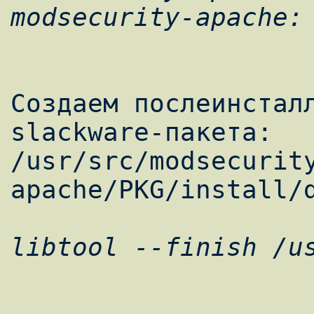
Создаем послеинсталл
slackware-пакета:

/usr/src/modsecurit