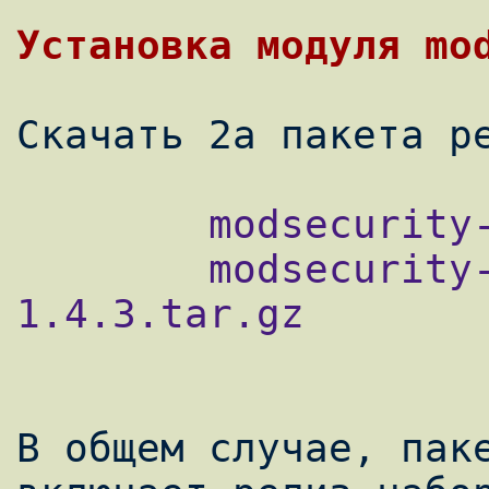
Установка модуля mo
        modsecurity-apache_2.1.3.tar.gz

        modsecurity-core-rules_2.1-
1.4.3.tar.gz

В общем случае, паке