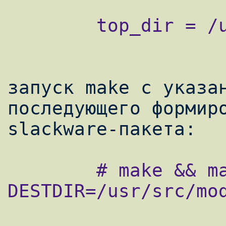
        top_dir = /usr/lib/httpd

запуск make с указан
последующего формиро
        # make && make install 
DESTDIR=/usr/src/mod