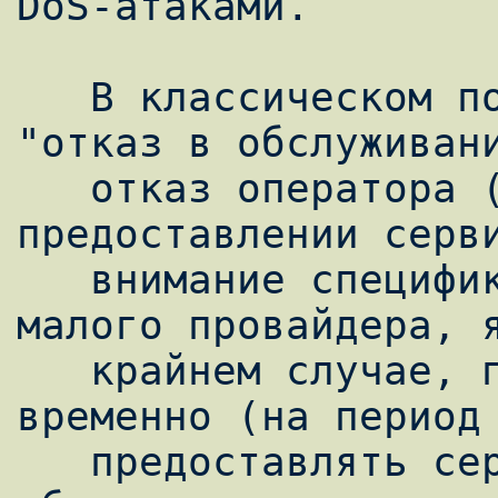
DoS-атаками.

   В классическом понимании успехом атаки 
"отказ в обслуживани
   отказ оператора (сервера) в 
предоставлении серви
   внимание специфику домашней сети и 
малого провайдера, я
   крайнем случае, приемлемо перестать 
временно (на период 
   предоставлять сервис клиенту, чтобы не 