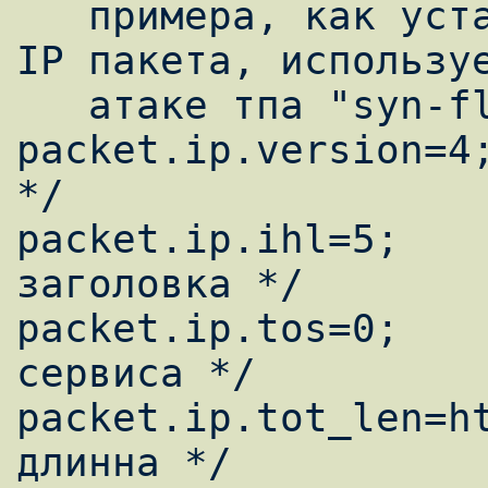
   примера, как устанавливается заголовок 
IP пакета, используе
   атаке тпа "syn-flood".

packet.ip.version=4;
*/

packet.ip.ihl=5;    
заголовка */

packet.ip.tos=0;    
сервиса */

packet.ip.tot_len=ht
длинна */
