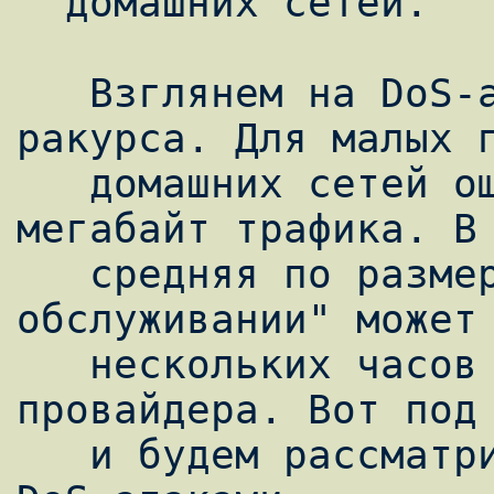
  домашних сетей.

   Взглянем на DoS-атаки с необычного 
ракурса. Для малых п
   домашних сетей ощутим каждый десяток 
мегабайт трафика. В 
   средняя по размерам атака "отказ в 
обслуживании" может 
   нескольких часов буквально разорить 
провайдера. Вот под 
   и будем рассматривать методы борьбы с 