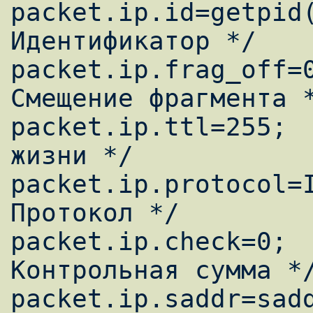
packet.ip.id=getpid(
Идентификатор */

packet.ip.frag_off=0
Смещение фрагмента *
packet.ip.ttl=255;  
жизни */

packet.ip.protocol=I
Протокол */

packet.ip.check=0;  
Контрольная сумма */
packet.ip.saddr=sadd