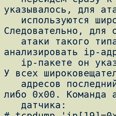
указывалось, для ата
   используются широковещательные адреса. 
Следовательно, для о
   атаки такого типа датчик должен 
анализировать ip-адр
   ip-пакете он указывается в байтах 16-19. 
У всех широковещател
   адресов последний байт равен либо 0xff, 
либо 0x00. Команда а
   датчика:

# tcpdump 'ip[19]=0x