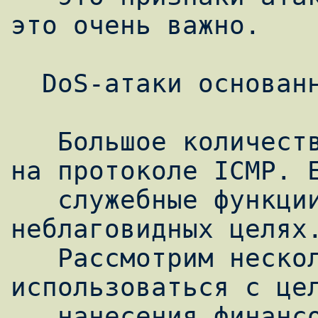
это очень важно.

  DoS-атаки основанные на протоколе ICMP.

   Большое количество DoS-атак основывается 
на протоколе ICMP. Е
   служебные функции могут использоваться в 
неблаговидных целях.
   Рассмотрим несколько атак, которые могут 
использоваться с цел
   нанесения финансового вреда конкурентам. 