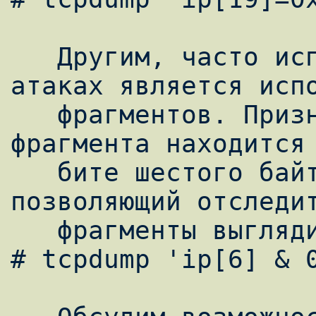
   Другим, часто используемым, ходом в 
атаках является испо
   фрагментов. Признак наличия следующего 
фрагмента находится 
   бите шестого байта заголовка IP. Датчик 
позволяющий отследит
   фрагменты выглядит так:

# tcpdump 'ip[6] & 0