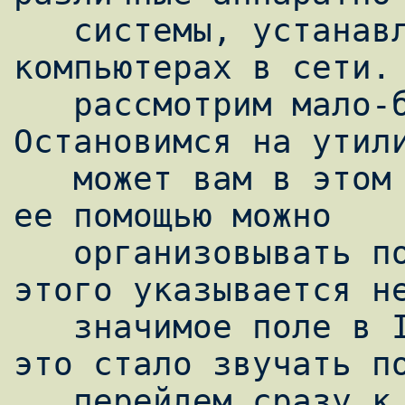
   системы, устанавливаемые на специальных 
компьютерах в сети. 
   рассмотрим мало-бюджетный вариант. 
Остановимся на утили
   может вам в этом помочь - это tcpdump. С 
ее помощью можно

   организовывать поиски сигнатур атак. Для 
этого указывается не
   значимое поле в IP-датаграмме. Что бы 
это стало звучать по
   перейдем сразу к примерам. Как уже 