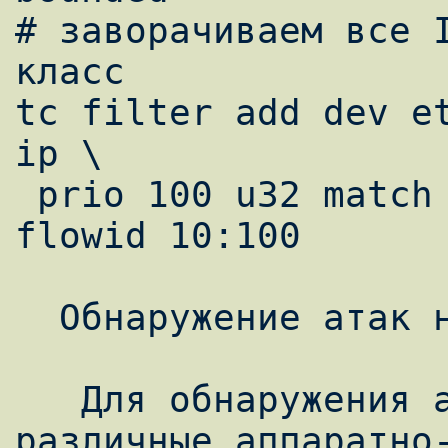
# заворачиваем все I
класс

tc filter add dev et
ip \

 prio 100 u32 match ip protocol 1 0xFF 
flowid 10:100

  Обнаружение атак на отказ в обслуживании

   Для обнаружения атак используются 
различные аппаратно-