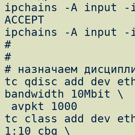
ipchains -A input -i
ACCEPT

ipchains -A input -i
#

#

# назначаем дисципли
tc qdisc add dev eth
bandwidth 10Mbit \

 avpkt 1000

tc class add dev eth
1:10 cbq \
