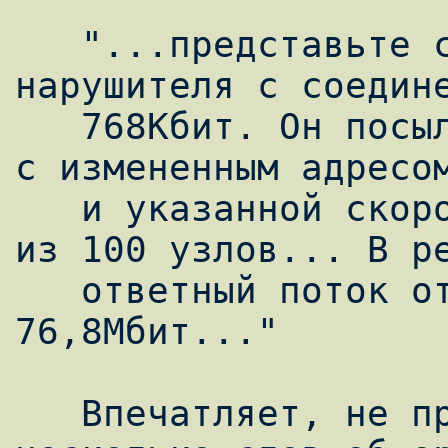
   "...представьте себе сеть из 100 узлов и 
нарушителя с соедине
   768Кбит. Он посылает поток эхо-запросов 
с измененным адресом
   и указанной скоростью по упомянутой сети 
из 100 узлов... В ре
   ответный поток от сети к жертве составит 
76,8Мбит..."

   Впечатляет, не правда ли? А теперь 