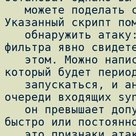
   можете поделать с лишним трафиком. 
Указанный скрипт пом
   обнаружить атаку: растущая очередь 
фильтра явно свидете
   этом. Можно написать еще один скрипт, 
который будет период
   запускаться, и анализировать размер 
очереди входящих syn
   он превышает допустимый размер, слишком 
быстро или постоянно
   это признаки атаки. Вы ее обнаружили, а 