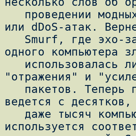
несколько слов об ор
   проведении модных нынче распределенных 
или dDoS-атак. Верне
   Smurf, где эхо-запросы посылались с 
одного компьютера зл
   использовалась лишь одна сеть для 
"отражения" и "усиле
   пакетов. Теперь представьте, что атака 
ведется с десятков, 
   даже тысяч компьютеров и для "отражения" 
используется соответ