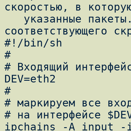
скоростью, в которую
   указанные пакеты. Ниже приводится пример 
соответствующего скр
#!/bin/sh

#

# Входящий интерфейс
DEV=eth2

#

# маркируем все вход
# на интерфейсе $DEV
ipchains -A input -i