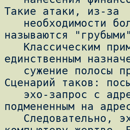
Такие атаки, из-за

   необходимости большого объёма трафика, 
называются "грубыми"
   Классическим примером является Smurf. Ее 
единственным назначе
   сужение полосы пропускания жертвы. 
Сценарий таков: посы
   эхо-запрос с адресом источника, 
подмененным на адрес
   Следовательно, эхо-ответ уже приходит к 