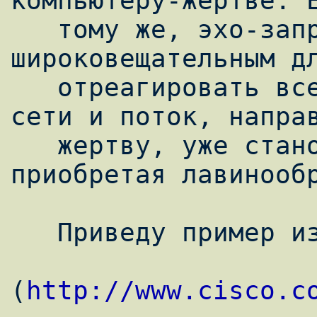
компьютеру-жертве. Е
   тому же, эхо-запрос является 
широковещательным дл
   отреагировать все компьютеры указанной 
сети и поток, направ
   жертву, уже становится огромным, 
приобретая лавинообр
   Приведу пример из документа Cisco

(
http://www.cisco.c