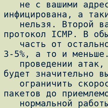
   не с вашими адресами, то сеть 
инфицирована, а таки
   нельзя. Второй важный момент - это 
протокол ICMP. В обы
   часть от остального трафика составляет 
3-5%, а то и меньше.
   проведении атак, очевидно, его доля 
будет значительно вы
   ограничить скорость исходящих ICMP 
пакетов до приемлемо
   нормальной работы и неприемлемой для 