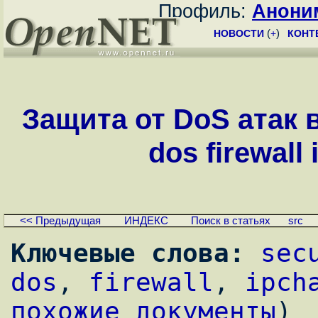
Профиль:
Анони
НОВОСТИ
(
+
)
КОНТ
Защита от DoS атак в 
dos firewall 
<< Предыдущая
ИНДЕКС
Поиск в статьях
src
Ключевые слова:
sec
dos
, 
firewall
, 
ipch
похожие документы
)