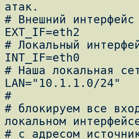
атак.

# Внешний интерфейс

EXT_IF=eth2

# Локальный интерфей
INT_IF=eth0

# Наша локальная сет
LAN="10.1.1.0/24"

#

# блокируем все вход
локальном интерфейсе
# с адресом источник