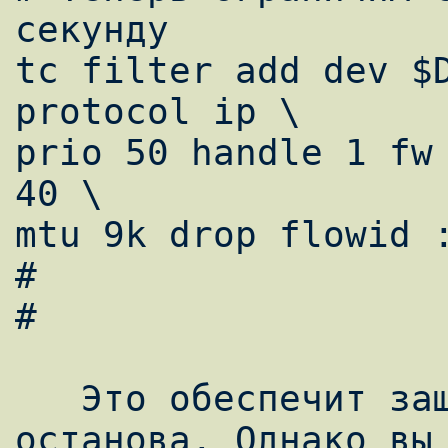
секунду

tc filter add dev $D
protocol ip \

prio 50 handle 1 fw 
40 \

mtu 9k drop flowid :
#

#

   Это обеспечит защиту вашего сервера от 
останова. Однако вы 