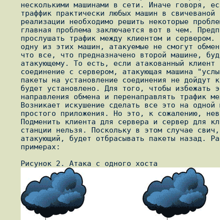
   несколькими машинами в сети. Иначе говоря, есть возможность прослушать

   траффик практически любых машин в свичеваной сети. Но для удачной

   реализации необходимо решить некоторые проблемы. Первая, и самая

   главная проблема заключается вот в чем. Предположим, необходимо

   прослушать трафик между клиентом и сервером. Если атаковать только

   одну из этих машин, атакуемые не смогут обмениваться данными, потому

   что все, что предназначено второй машине, будет доставляться свичами

   атакующему. То есть, если атакованный клиент попытается установить

   соединение с сервером, атакующая машина "услышит" эту попытку. Однако

   пакеты на установление соединения не дойдут к серверу, и соединение не

   будет установлено. Для того, чтобы избежать этого, нужно атаковать оба

   направления обмена и перенаправлять трафик между ними "вручную".

   Возникает искушение сделать все это на одной машине при помощи

   простого приложения. Но это, к сожалению, невозможно, и вот почему.

   Подменить клиента для сервера и сервер для клиента на одной атакующей

   станции нельзя. Поскольку в этом случае свич, к которому подключен

   атакующий, будет отбрасывать пакеты назад. Рассмотрим это на двух

   примерах:

   Рисунок 2. Атака с одного хоста
