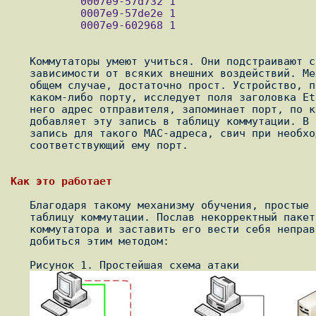
           0007e9-57d732 1

           0007e9-57de2e 1

           0007e9-602968 1

   Коммутаторы умеют учиться. Они подстраивают свою таблицу коммутации в

   зависимости от всяких внешних воздействий. Механизм этого обучения, в

   общем случае, достаточно прост. Устройство, получив пакет на

   каком-либо порту, исследует поля заголовка Ethernet-кадра, получает из

   него адрес отправителя, запоминает порт, по которому пакет пришел, и

   добавляет эту запись в таблицу коммутации. В случае, если уже есть

   запись для такого MAC-адреса, свич при необходимости меняет

   соответствующий ему порт.

   Благодаря такому механизму обучения, простые свичи уязвимы к атакам на

   таблицу коммутации. Послав некорректный пакет, можно испортить таблицу

   коммутатора и заставить его вести себя неправильно. Вот чего можно

   добиться этим методом:

   Рисунок 1. Простейшая схема атаки
