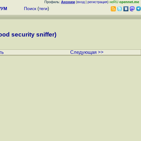
Профиль:
Аноним
(
вход
|
регистрация
)
неRU
opennet.me
РУМ
Поиск
(
теги
)
d security sniffer)
ть
Следующая >>