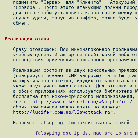
   подменить "Сервер" для "Клиента". "Атакующий 1" - "Клиента" для

   "Сервера". После этого атакующие должны передавать пакеты между собой,

   для того чтобы установить канал связи между клиентом и сервером. В

   случае удачи, запустив сниффер, можно будет увидеть клиент-серверный

   обмен.

   Сразу оговорюсь: Все нижеизложенное предназначено исключительно для

   учебных целей. И автор не несёт какой либо ответственности за

   последствия применения описанного программного обеспечения.

   Реализация состоит из двух консольных приложений - falseping

   (генерирует ложные ICMP запросы), и mitm (man in the middle,

   маршрутизатор пакетов, идущих от клиента к серверу (или наоборот),

   через двух участников атаки). Для отсылки и перехвата ethernet кадров

   в обоих приложениях используется библиотека WinpkFilter 3.0.Она

   бесплатна для некоммерческого использования, run-time можно взять

   здесь: 
http://www.ntkernel.com/w&p.php?id=7
. 
   обоих приложений можно взять по адресу:

http://lucifer.com.ua/l2swattack.rar
.

           falseping dst_ip dst_mac src_ip src_mac index count delay
