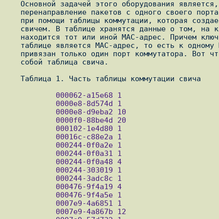
   Основной задачей этого оборудования является, грубо говоря,

   перенаправление пакетов с одного своего порта, на другой. Это делается

   при помощи таблицы коммутации, которая создается и поддерживается

   свичем. В таблице хранятся данные о том, на каком порту устройства

   находится тот или иной MAC-адрес. Причем ключевым значение в этой

   таблице является MAC-адрес, то есть к одному MAC-адресу может быть

   привязан только один порт коммутатора. Вот что, частично, представляет

   собой таблица свича.

           000062-a15e68 1

           0000e8-8d574d 1

           0000e8-d9eba2 10

           0000f0-88be4d 20

           000102-1e4d80 1

           00016c-c88e2a 1

           000244-0f0a2e 1

           000244-0f0a31 1

           000244-0f0a48 4

           000244-303019 1

           000244-3adc8c 1

           000476-9f4a19 4

           000476-9f4a5e 1

           0007e9-4a6851 1

           0007e9-4a867b 12
