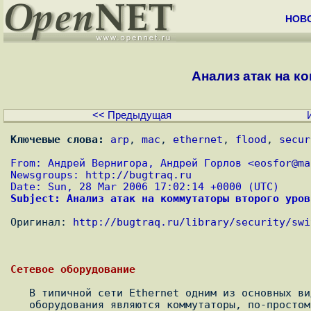
НОВ
Анализ атак на ко
<< Предыдущая
Ключевые слова:
arp
, 
mac
, 
ethernet
, 
flood
, 
secur
From: Андрей Вернигора, Андрей Горлов <
eosfor@ma
Newsgroups: 
http://bugtraq.ru
Date: Sun, 28 Mar 2006 17:02:14 +0000 (UTC)
Subject: Анализ атак на коммутаторы второго уров
Оригинал: 
http://bugtraq.ru/library/security/swi
   В типичной сети Ethernet одним из основных видов коммуникационного

   оборудования являются коммутаторы, по-простому - свичи (switches).
