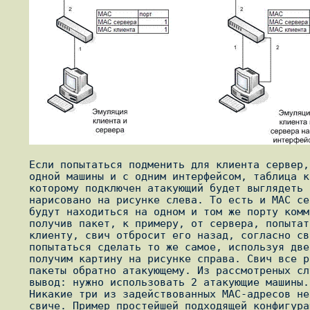
   Если попытаться подменить для клиента сервер, а для сервера клиент с

   одной машины и с одним интерфейсом, таблица коммутации свича, к

   которому подключен атакующий будет выглядеть примерно так, как

   нарисовано на рисунке слева. То есть и MAC сервера, и MAC клиента

   будут находиться на одном и том же порту коммутатора. Поэтому, если

   получив пакет, к примеру, от сервера, попытаться перебросить его

   клиенту, свич отбросит его назад, согласно своей таблице. Если

   попытаться сделать то же самое, используя две сетевые карточки,

   получим картину на рисунке справа. Свич все равно будет отбрасывать

   пакеты обратно атакующему. Из рассмотреных случаев вытекает следующий

   вывод: нужно использовать 2 атакующие машины. Но есть и ограничение.

   Никакие три из задействованных MAC-адресов не должны сойтись на одном

   свиче. Пример простейшей подходящей конфигурации сети представлен
