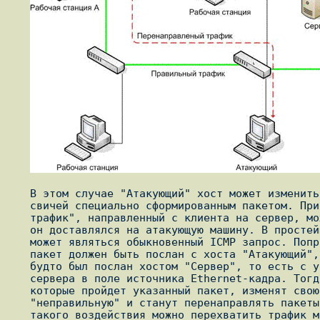
   В этом случае "Атакующий" хост может изменить таблицу коммутации

   свичей специально сформированным пакетом. При этом "правильный

   трафик", направленный с клиента на сервер, можно повернуть так, чтобы

   он доставлялся на атакующую машину. В простейшем случае таким пакетом

   может являться обыкновенный ICMP запрос. Попросту говоря, ping. Этот

   пакет должен быть послан с хоста "Атакующий", но сформирован так, как

   будто был послан хостом "Сервер", то есть с указанием MAC-адреса

   сервера в поле источника Ethernet-кадра. Тогда все свичи, через

   которые пройдет указанный пакет, изменят свою таблицу коммутации на

   "неправильную" и станут перенаправлять пакеты атакующему. В результате

   такого воздействия можно перехватить трафик между двумя или
