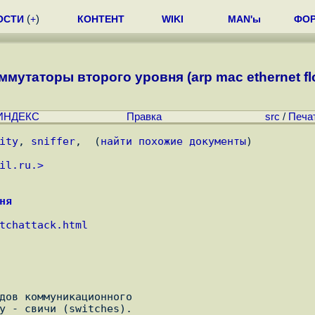
ОСТИ
(
+
)
КОНТЕНТ
WIKI
MAN'ы
ФО
ммутаторы второго уровня (arp mac ethernet floo
ИНДЕКС
Правка
src
/
Печа
ity
, 
sniffer
,  (
найти похожие документы
)
il.ru.
>
ня
tchattack.html