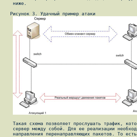
   ниже.

  Рисунок 3. Удачный пример атаки

   Такая схема позволяет прослушать трафик, которым обмениваются клиент и

   сервер между собой. Для ее реализации необходимо выбрать правильные

   направления перенаправляющих пакетов. То есть, "Атакующий 2" должен
