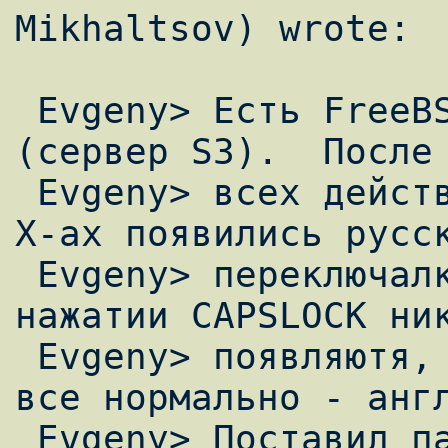
Mikhaltsov) wrote:

 Evgeny> Есть FreeBSD 3.1 и XFree86 3.3.3.1 
(сервер S3).  После 
 Evgeny> всех действий, указанных в доке в 
X-ах появились русск
 Evgeny> переключалка не работает. При 
нажатии CAPSLOCK ник
 Evgeny> появляютя, при повторном нажатии - 
все нормально - англ
 Evgeny> Поставил патч от ACHE - эффект 