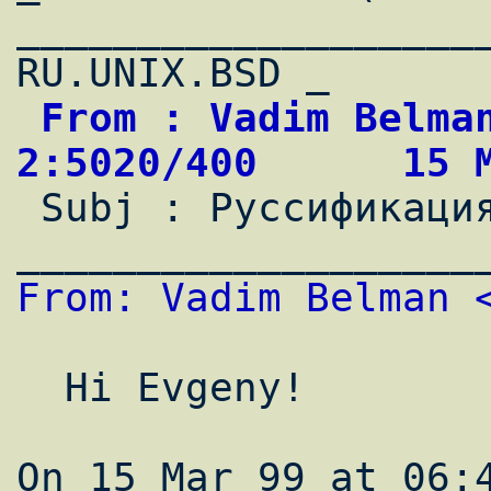
____________________
 From : Vadim Belman                        
2:5020/400      15 

 Subj : Русcификация XFree86 3.3.3.1

From: Vadim Belman 
  Hi Evgeny!

On 15 Mar 99 at 06:4