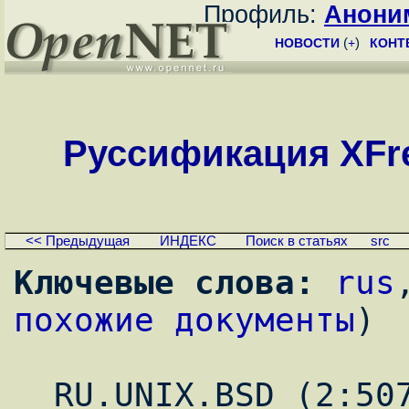
Профиль:
Анони
НОВОСТИ
(
+
)
КОНТ
Русcификация XFree8
<< Предыдущая
ИНДЕКС
Поиск в статьях
src
Ключевые слова:
rus
похожие документы
)
_ RU.UNIX.BSD (2:507