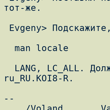
тот-же.

 Evgeny> Подскажите, где копать.

  man locale

  LANG, LC_ALL. Должны быть выставлены в 
ru_RU.KOI8-R.

--

    /Voland       Vadim Belman
