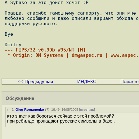
А Sybase за это денег хочет :P

Правда, спасибо тамошнему саппорту, что они мне 
любезно сообщили и даже описали вариант обхода о
поддержки русского.

Bye

--- FIPS/32 v0.99b W95/NT [M]
 * Origin: DM_Systems | dm@aspec.ru | www.aspec
<< Предыдущая
ИНДЕКС
Поиск в 
Обсуждение
1
,
Oleg Romanenko
(
?
), 16:49, 16/08/2005 [
ответить
]
кто знает как бороться сейчас с этой проблемой?
при ребилде пропадают русские символы в базе..