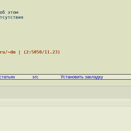
об этом

тсутствия

.ru/~dm | (2:5050/11.23)
статьях
src
Установить закладку