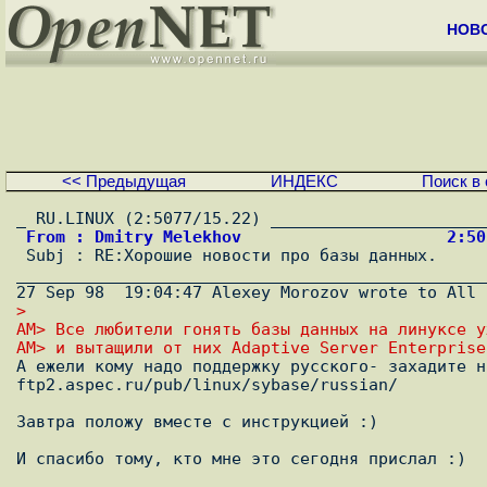
НОВ
<< Предыдущая
ИНДЕКС
Поиск в 
 From : Dmitry Melekhov                     2:5

 Subj : RE:Хорошие новости про базы данных.                                     

________________________________________________
> 
AM> Все любители гонять базы данных на линуксе у
AM> и вытащили от них Adaptive Server Enterprise

А ежели кому надо поддержку русского- захадите на
ftp2.aspec.ru/pub/linux/sybase/russian/

Завтра положу вместе с инструкцией :)

И спасибо тому, кто мне это сегодня прислал :)
