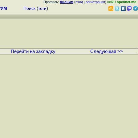
Профиль:
Аноним
(
вход
|
регистрация
)
неRU
opennet.me
РУМ
Поиск
(
теги
)
Перейти на закладку
Следующая >>