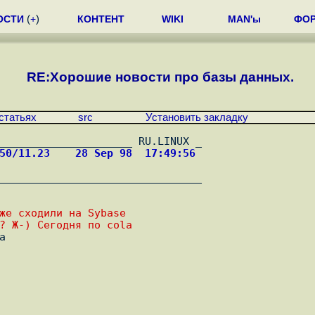
ОСТИ
(
+
)
КОНТЕНТ
WIKI
MAN'ы
ФО
RE:Хорошие новости про базы данных.
статьях
src
Установить закладку
050/11.23    28 Sep 98  17:49:56 
________________________________

же сходили на Sybase
? Ж-) Сегодня по cola

