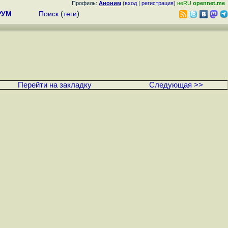
Профиль:
Аноним
(
вход
|
регистрация
)
неRU
opennet.me
РУМ
Поиск
(
теги
)
Перейти на закладку
Следующая >>