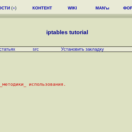
ОСТИ
(
+
)
КОНТЕНТ
WIKI
MAN'ы
ФО
iptables tutorial
статьях
src
Установить закладку
 _методики_ использования.