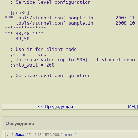
  ; Service-level configuration

  [pop3s]

*** tools/stunnel.conf-sample.in	2007-11-02 21:22:32.000000000 +0300

--- tools/stunnel.conf-sample.in	2008-10-01 10:53:37.000000000 +0400

***************

*** 43,48 ****

--- 43,50 ----

  ; Use it for client mode

  ;client = yes

+ ; Increase value (up to 900), if stunnel repor
+ ;smtp_wait = 200

  ; Service-level configuration

<< Предыдущая
ИНД
Обсуждение
1
,
Дима
(
??
), 11:18, 15/10/2008 [
ответить
]