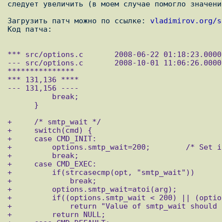
следует увеличить (в моем случае помогло значени
Загрузить патч можно по ссылке: 
vladimirov.org/s
*** src/options.c	2008-06-22 01:18:23.000000000 +0400

--- src/options.c	2008-10-01 11:06:26.000000000 +0400

***************

*** 131,136 ****

--- 131,156 ----

          break;

      }

+     /* smtp_wait */

+     switch(cmd) {

+     case CMD_INIT:

+         options.smtp_wait=200;        /* Set i
+         break;

+     case CMD_EXEC:

+         if(strcasecmp(opt, "smtp_wait"))

+             break;

+         options.smtp_wait=atoi(arg);

+         if((options.smtp_wait < 200) || (optio
+             return "Value of smtp_wait should 
+         return NULL;
