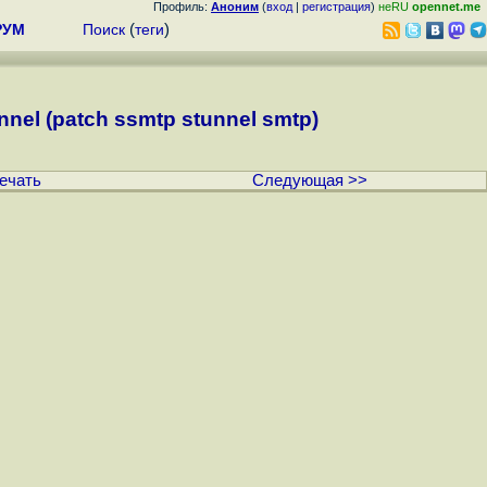
Профиль:
Аноним
(
вход
|
регистрация
)
неRU
opennet.me
РУМ
Поиск
(
теги
)
el (patch ssmtp stunnel smtp)
ечать
Следующая >>