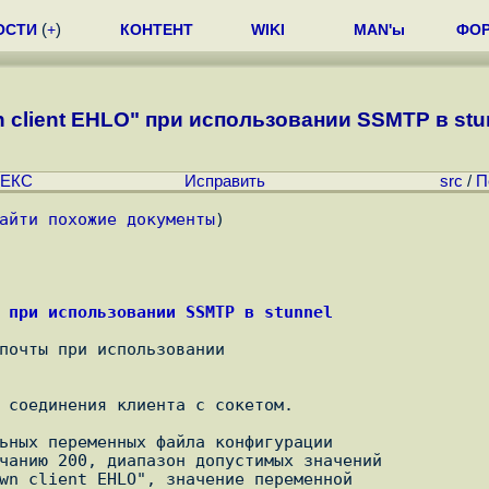
ОСТИ
(
+
)
КОНТЕНТ
WIKI
MAN'ы
ФО
client EHLO" при использовании SSMTP в stunn
ЕКС
Исправить
src
/
П
айти похожие документы
)
 при использовании SSMTP в stunnel
почты при использовании

 соединения клиента с сокетом.

ьных переменных файла конфигурации

чанию 200, диапазон допустимых значений

wn client EHLO", значение переменной
