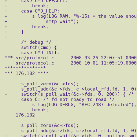
+     case CMD_DEFAULT:

+         break;

+     case CMD_HELP:

+         s_log(LOG_RAW, "%-15s = the value shou
+             "smtp_wait");

+         break;

+     }

+ 

      /* debug */

      switch(cmd) {

      case CMD_INIT:

*** src/protocol.c	2008-03-26 22:07:51.000000000 +0300

--- src/protocol.c	2008-10-01 11:05:19.000000000 +0400

***************

*** 176,182 ****

      s_poll_zero(&c->fds);

      s_poll_add(&c->fds, c->local_rfd.fd, 1, 0);

-     switch(s_poll_wait(&c->fds, 0, 200)) { /* 
      case 0: /* fd not ready to read */

          s_log(LOG_DEBUG, "RFC 2487 detected");

          break;

--- 176,182 ----

      s_poll_zero(&c->fds);

      s_poll_add(&c->fds, c->local_rfd.fd, 1, 0);

+     switch(s_poll_wait(&c->fds, 0, options.smt