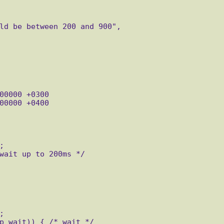
ld be between 200 and 900",

wait up to 200ms */

p_wait)) { /* wait */
