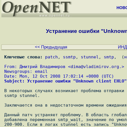
НОВ
Устранение ошибки "Unknown 
<< Предыдущая
ИНД
Ключевые слова:
patch
, 
ssmtp
, 
stunnel
, 
smtp
,  (
н
From: Дмитрий Владимиров <
dima@vladimirov.org.
> 
Newsgroups: email
Date: Mon, 12 Oct 2008 17:02:14 +0000 (UTC)
Subject: Устранение ошибки "Unknown client EHLO"
В некоторых случаях возникает проблема отправки 
ssmtp stunnel.

Заключается она в недостаточном времени ожидания
Данный патч устраняет проблему. В область глобал
добавлена переменная smtp_wait, значение по умол
200-900. Если в логах stunnel есть запись "Unkno