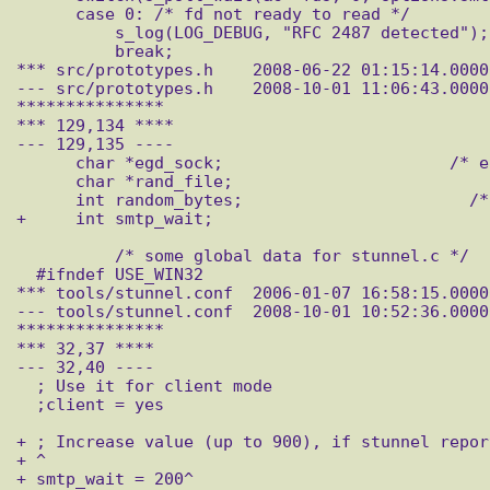
      case 0: /* fd not ready to read */

          s_log(LOG_DEBUG, "RFC 2487 detected");

          break;

*** src/prototypes.h	2008-06-22 01:15:14.000000000 +0400

--- src/prototypes.h	2008-10-01 11:06:43.000000000 +0400

***************

*** 129,134 ****

--- 129,135 ----

      char *egd_sock;                       /* entropy gathering daemon socket */

      char *rand_file;                                /* file with random data */

      int random_bytes;                       /* how many random bytes to read */

+     int smtp_wait;

          /* some global data for stunnel.c */

  #ifndef USE_WIN32

*** tools/stunnel.conf	2006-01-07 16:58:15.000000000 +0300

--- tools/stunnel.conf	2008-10-01 10:52:36.000000000 +0400

***************

*** 32,37 ****

--- 32,40 ----

  ; Use it for client mode

  ;client = yes

+ ; Increase value (up to 900), if stunnel repor
+ ^

+ smtp_wait = 200^
