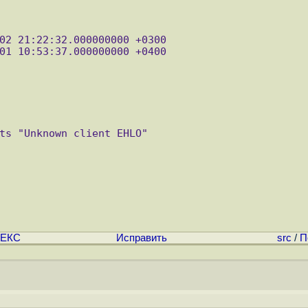
ts "Unknown client EHLO"

ЕКС
Исправить
src
/
П