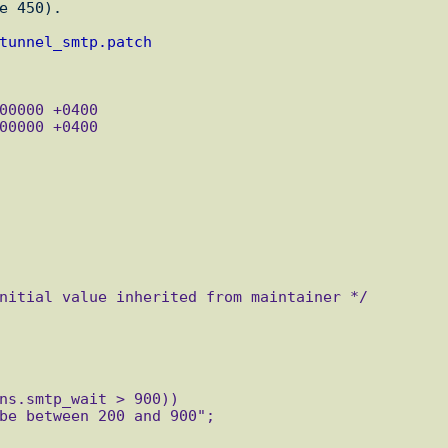
е 450).

tunnel_smtp.patch
nitial value inherited from maintainer */

ns.smtp_wait > 900))

be between 200 and 900";
