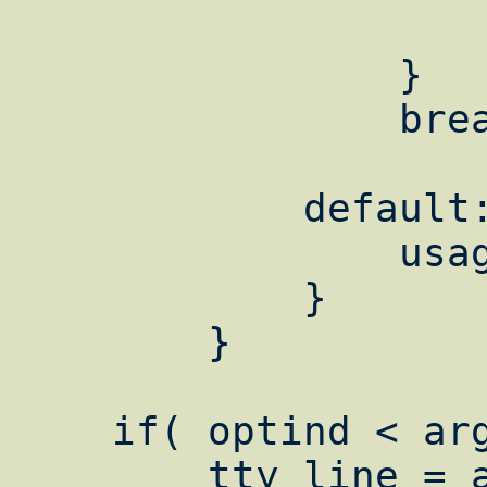
		    }

		}

		break;

	    default:

	    	usage();

	    }

	}

    if( optind < argc )

    	tty_line = argv[ optind ];
