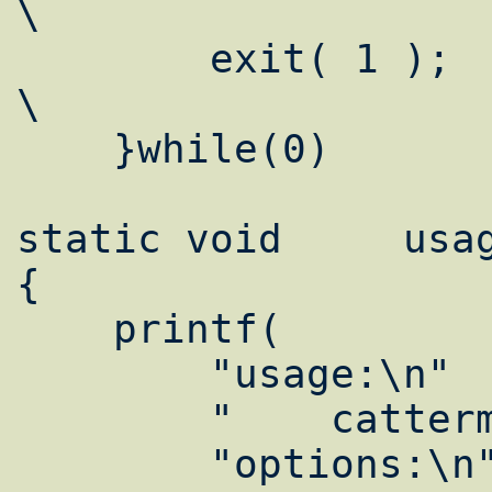
\

	exit( 1 );					
\

    }while(0)

static void	usage( void )

{

    printf(

    	"usage:\n"

	"    catterm [options] line\n"

	"options:\n"
