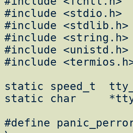
#include <fcntl.h>

#include <stdio.h>

#include <stdlib.h>

#include <string.h>

#include <unistd.h>

#include <termios.h>
static speed_t 	tty_speed = B9600;

static char	*tty_line = NULL;

#define	panic_perror(msg...)				