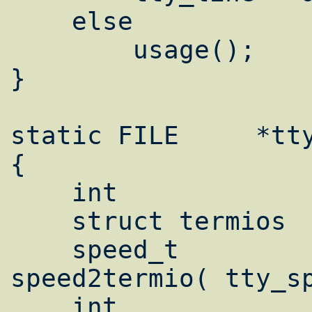
    else

    	usage();

}

static FILE	*tty_open( void )

{

    int			fd;

    struct termios	mode;

    speed_t		speed = 
speed2termio( tty_sp
    int			tmp;
