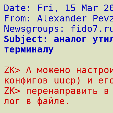
Date: Fri, 15 Mar 2
From: Alexander Pev
Newsgroups: fido7.r
Subject: аналог утил
терминалу
ZK> А можено настрои
конфигов uucp) и ег
ZK> перенаправить в 
лог в файле.