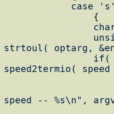
	    case 's':

		{

		char		*end;

		unsigned long	speed = 
strtoul( optarg, &en
		if( *end || !(tty_speed = 
speed2termio( speed 
		    {

		    printf( "%s: invalid 
speed -- %s\n", argv
		    usage();
