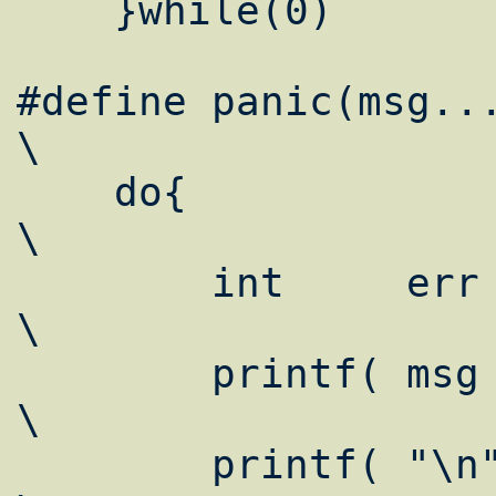
    }while(0)

#define	panic(msg...)					
\

    do{							
\

    	int	err = errno;				
\

	printf( msg );					
\

	printf( "\n" );					