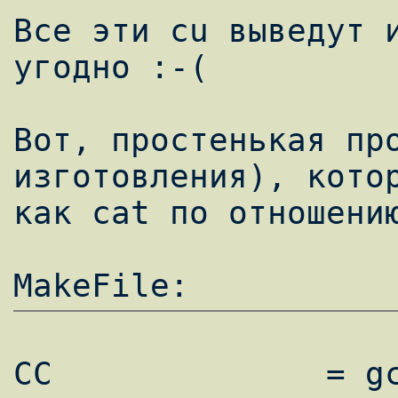
Все эти cu выведут и
угодно :-(

Вот, простенькая про
изготовления), котор
как cat по отношению
CC		= gcc 
