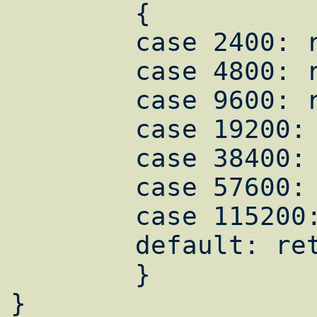
    	{

	case 2400: return B2400;

	case 4800: return B4800;

	case 9600: return B9600;

	case 19200: return B19200;

	case 38400: return B38400;

	case 57600: return B57600;

	case 115200: return B115200;

	default: return 0;

	}

}
