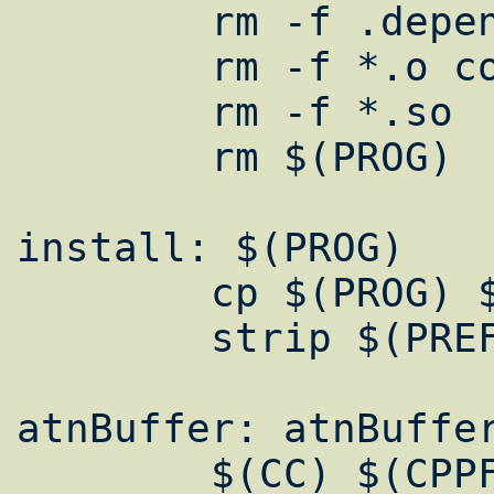
	rm -f .depend

	rm -f *.o core $(TESTS)

	rm -f *.so

	rm $(PROG)

install: $(PROG)

	cp $(PROG) $(PREFIX)/bin/$(PROG)

	strip $(PREFIX)/bin/$(PROG)

atnBuffer: atnBuffer
	$(CC) $(CPPFLAGS) -o $@ $+
