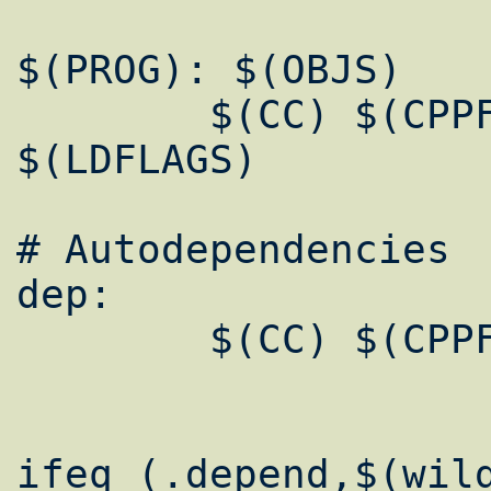
$(PROG): $(OBJS)

	$(CC) $(CPPFLAGS) -o $@ $+ $(LIBS) 
$(LDFLAGS)

# Autodependencies

dep:

	$(CC) $(CPPFLAGS) -M *.c >.depend	
ifeq (.depend,$(wild