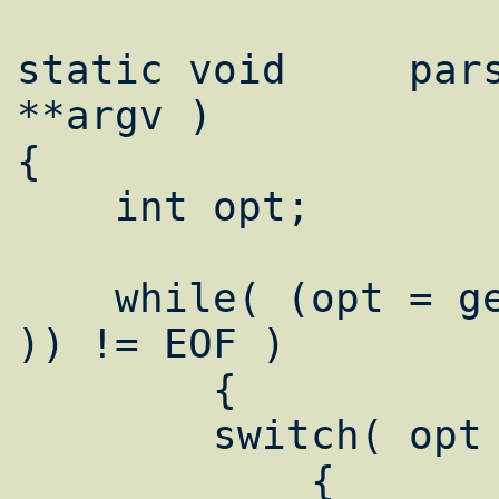
static void	parse_argv( int argc, char 
**argv )

{

    int	opt;

    while( (opt = getopt( argc, argv, "s:" 
)) != EOF )

	{

        switch( opt )

	    {
