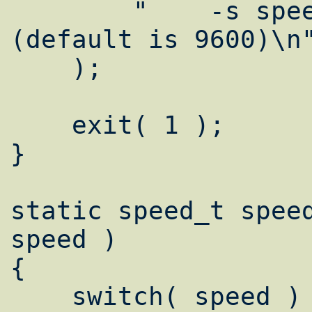
	"    -s speed -- line speed 
(default is 9600)\n"
    );

    exit( 1 );

}

static speed_t speed
speed )

{

    switch( speed )
