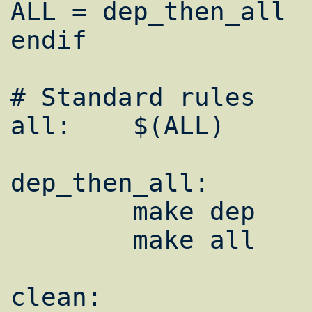
ALL = dep_then_all

endif

# Standard rules

all:	$(ALL)

dep_then_all:

	make dep

	make all

clean:
