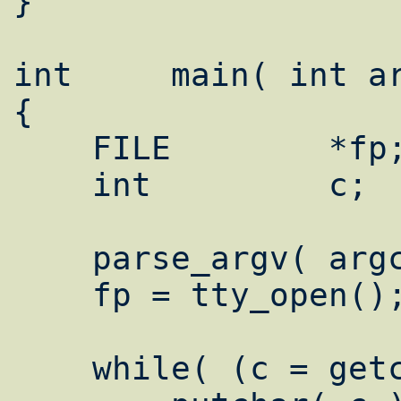
}

int	main( int argc, char *argv[] )

{

    FILE	*fp;

    int		c;

    parse_argv( argc, argv );

    fp = tty_open();

    while( (c = getc( fp )) != EOF )
