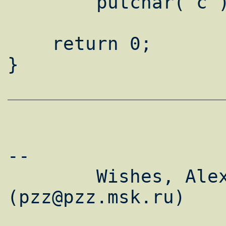
    	putchar( c );

    return 0;

}

--

        Wishes, Alexander Pevzner 