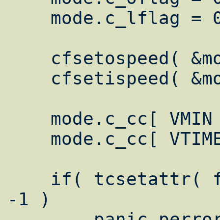
    mode.c_lflag = 0;

    cfsetospeed( &mode, speed );

    cfsetispeed( &mode, speed );

    mode.c_cc[ VMIN ] = 1;

    mode.c_cc[ VTIME ] = 0;

    if( tcsetattr( fd, TCSANOW, &mode ) == 
-1 )

	panic_perror( "tcsetattr()" );
