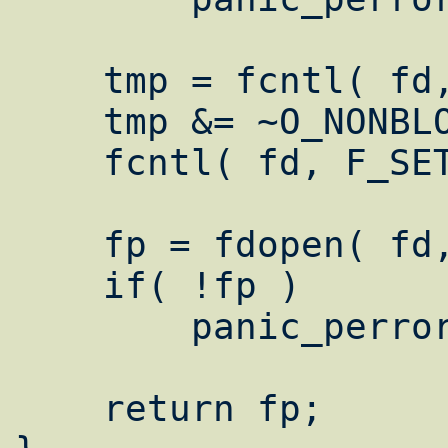
    tmp = fcntl( fd, F_GETFD );

    tmp &= ~O_NONBLOCK;

    fcntl( fd, F_SETFL, tmp );

    fp = fdopen( fd, "rw" );

    if( !fp )

	panic_perror( "fdopen()" );

    return fp;
