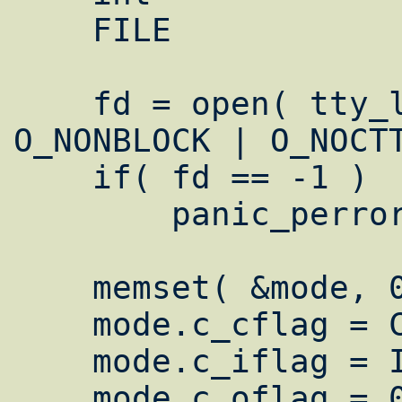
    FILE		*fp;

    fd = open( tty_line, O_RDWR | 
O_NONBLOCK | O_NOCTT
    if( fd == -1 )

	panic_perror( "open()" );

    memset( &mode, 0, sizeof( mode ) );

    mode.c_cflag = CS8 | HUPCL | CLOCAL;

    mode.c_iflag = IGNBRK | IGNPAR;

    mode.c_oflag = 0;
