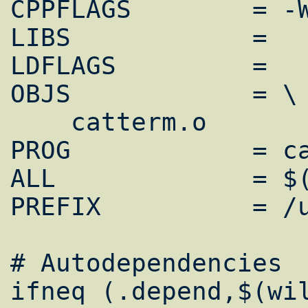
CPPFLAGS	= -Wall -O2 -g

LIBS		=

LDFLAGS		=

OBJS		= \

    catterm.o

PROG		= catterm

ALL		= $(PROG)

PREFIX		= /usr/local

# Autodependencies

ifneq (.depend,$(wil