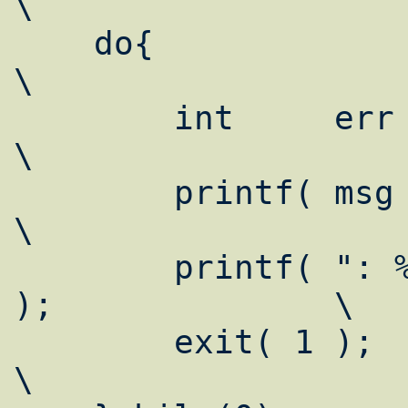
\

    do{							
\

    	int	err = errno;				
\

	printf( msg );					
\

	printf( ": %s\n", strerror( err ) 
);		\

	exit( 1 );					
\
