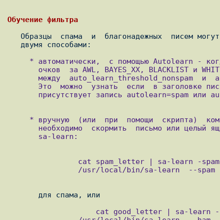
   Образцы  спама  и  благонадежных  писем могут попадать в Bayesian базу

     * автоматически,  с помощью Autolearn - когда очки письма (без учета

       очков  за AWL, BAYES_XX, BLACKLIST и WHITELIST) выходят за пределы

       между  auto_learn_threshold_nonspam  и  auto_learn_threshold_spam.

       Это  можно  узнать  если  в заголовке письма в поле X-Spam-Status:

       присутствует запись autolearn=spam или autolearn=ham.

     * вручную  (или  при  помощи  скрипта)  командой  sa-learn Для этого

       необходимо  скормить  письмо или целый ящик писем с помощью команы

       sa-learn:

                cat spam_letter | sa-learn -spam

                /usr/local/bin/sa-learn  --spam --mbox /var/spool/mail/spam

                    cat good_letter | sa-learn -ham

                /usr/local/bin/sa-learn  --ham --mbox /var/spool/mail/good
