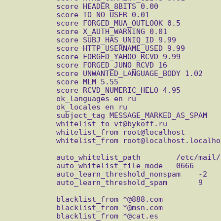
           score HEADER_8BITS 0.00

           score TO_NO_USER 0.01

           score FORGED_MUA_OUTLOOK 0.5

           score X_AUTH_WARNING 0.01

           score SUBJ_HAS_UNIQ_ID 9.99

           score HTTP_USERNAME_USED 9.99

           score FORGED_YAHOO_RCVD 9.99

           score FORGED_JUNO_RCVD 16

           score UNWANTED_LANGUAGE_BODY 1.02

           score MLM 5.55

           score RCVD_NUMERIC_HELO 4.95

           ok_languages en ru

           ok_locales en ru

           subject_tag MESSAGE_MARKED_AS_SPAM

           whitelist_to vt@bykoff.ru

           whitelist_from root@localhost

           whitelist_from root@localhost.localhost

           auto_whitelist_path        /etc/mail/spamassassin/auto-whitelist

           auto_whitelist_file_mode   0666

           auto_learn_threshold_nonspam    -2

           auto_learn_threshold_spam       9

           blacklist_from *@888.com

           blacklist_from *@msn.com

           blacklist_from *@cat.es
