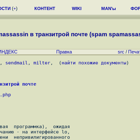
ОСТИ
(
+
)
КОНТЕНТ
WIKI
MAN'ы
ФО
ssassin в транзитрой почте (spam spamassassin 
ИНДЕКС
Правка
src
/
Печа
, 
sendmail
, 
milter
,  (
найти похожие документы
)
нзитрой почте
.php