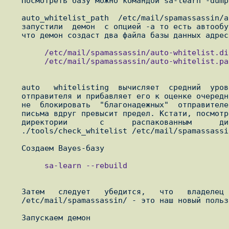
   Посмотреть базу можно командой sa-learn -dump

   auto_whitelist_path  /etc/mail/spamassassin/auto-whitelist  -  Если Вы

   запустили  демон  с опцией -a то есть автообучения адресов, указывает,

        /etc/mail/spamassassin/auto-whitelist.dir

        /etc/mail/spamassassin/auto-whitelist.pag

   auto   whitelisting  вычисляет  средний  уровень  оценки  для  каждого

   отправителя и прибавляет его к оценке очередного письма. Это позволяет

   не  блокировать  "благонадежных"  отправителей  если оценка отдельного

   письма вдруг превысит предел. Кстати, посмотреть базу адресов можно из

   директории       с      распакованным      дистрибутивом      командой

   ./tools/check_whitelist /etc/mail/spamassassin/auto-whitelist

        sa-learn --rebuild

   Затем   следует   убедится,   что   владелец   файлов   в   директории

   /etc/mail/spamassassin/ - это наш новый пользователь.
