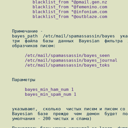
           blacklist_from *@pmail.gen.nz

           blacklist_from *@femenino.com

           blacklist_from *@infonium.com

           blacklist_from *@outblaze.com

   Примечание -

   bayes_path  /etc/mail/spamassassin/bayes  указывает  что демон создаст

   три  файла  базы  данных  Bayesian  фильтра  для  хранения создаваемых

        /etc/mail/spamassassin/bayes_seen

        /etc/mail/spamassassin/bayes_journal

        /etc/mail/spamassassin/bayes_toks

        bayes_min_ham_num 1

        bayes_min_spam_num 1

   указывают,  сколько  чистых писем и писем со спамом должно накопится в

   Bayesian  базе  прежде  чем  демон  будет  пользоваться этой базой (по

   умолчания - 200 чистых и спама)
