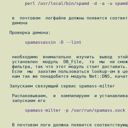
        perl /usr/local/bin/spamd -d -a -u spamduser

   в  почтовом  логфайле должны появится соответствующие строки о запуске

   демона

        spamassassin -D --lint

   необходимо  внимательно  изучить  вывод  этой  команды. Если в Perl не

   установлен  модуль  DB_File,  то  мы  не сможем пользоваться обучением

   фильтра, так что этот модуль стоит доставить.

   Если  мы  захотим пользоваться lookup-ом в централизованых спам-базах,

   нам так же понадобится модуль Net::DNS, качать [3]отсюда

  Запускаем связующий сервис spamass-milter

   Распаковываем,  и  компилируем  и устанавливаем spamass-milter, затем,

        spamass-milter -p /var/run/spamass.sock -f

   В почтовом логе должна появится соответствующая строка
