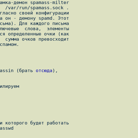
sassin (брать 
отсюда
),
