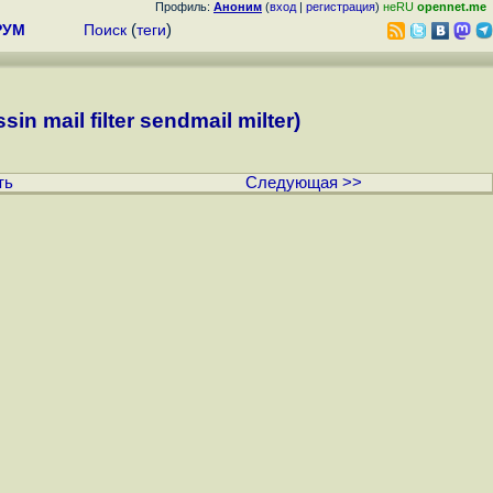
Профиль:
Аноним
(
вход
|
регистрация
)
неRU
opennet.me
РУМ
Поиск
(
теги
)
mail filter sendmail milter)
ть
Следующая >>