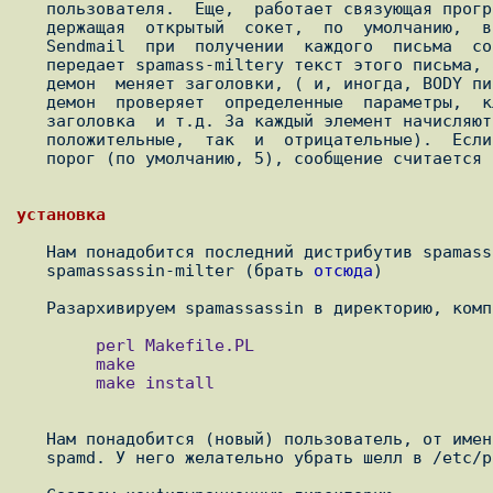
   пользователя.  Еще,  работает связующая програмка-демон spamass-milter

   держащая  открытый  сокет,  по  умолчанию,  в  /var/run/spamass.sock .

   Sendmail  при  получении  каждого  письма  согласно своей конфигурации

   передает spamass-milterу текст этого письма, а он - демону spamd. Этот

   демон  меняет заголовки, ( и, иногда, BODY письма). Для каждого письма

   демон  проверяет  определенные  параметры,  ключевые  слова,  элементы

   заголовка  и т.д. За каждый элемент начисляются определенные очки (как

   положительные,  так  и  отрицательные).  Если  сумма очков превосходит

   порог (по умолчанию, 5), сообщение считается спамом.

   Нам понадобится последний дистрибутив spamas
   spamassassin-milter (брать 
отсюда
)

        perl Makefile.PL

        make

        make install

   Нам понадобится (новый) пользователь, от имени которого будет работать

   spamd. У него желательно убрать шелл в /etc/passwd
