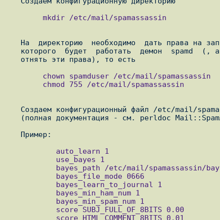
        mkdir /etc/mail/spamassassin

   На  директорию  необходимо  дать права на запись пользователю от имени

   которого  будет  работать  демон  spamd  (, а у остальных - желательно

        chown spamduser /etc/mail/spamassassin

        chmod 755 /etc/mail/spamassassin

   Создаем конфигурационный файл /etc/mail/spamassassin/local.cf

   (полная документация - см. perldoc Mail::SpamAssassin::Conf)

           auto_learn 1

           use_bayes 1

           bayes_path /etc/mail/spamassassin/bayes

           bayes_file_mode 0666

           bayes_learn_to_journal 1

           bayes_min_ham_num 1

           bayes_min_spam_num 1

           score SUBJ_FULL_OF_8BITS 0.00

           score HTML_COMMENT_8BITS 0.01
