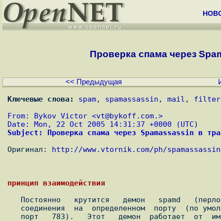
НОВ
Проверка спама через Spama
<< Предыдущая
Ключевые слова:
spam
, 
spamassassin
, 
mail
, 
filter
From: Bykov Victor <
vt@bykoff.com.
>
Date: Mon, 22 Oct 2005 14:31:37 +0000 (UTC)
Subject: Проверка спама через Spamassassin в тра
Оригинал: 
http://www.vtornik.com/ph/spamassassin
   Постоянно   крутится   демон   spamd   (перловая  программка),  ожидая

   соединения  на  определенном  порту  (по умолчанию - на интерфейсе lo,

   порт   783).   Этот   демон  работает  от  имени  непривилигированного
