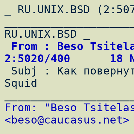
_ RU.UNIX.BSD (2:507
____________________
 From : Beso Tsitelashvily                  
2:5020/400      18 

 Subj : Как повернуть все http-запросы на 
Squid

From: "Beso Tsitelas
<
beso@caucasus.net
>