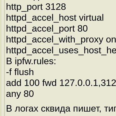
http_port 3128
httpd_accel_host virtual
httpd_accel_port 80
httpd_accel_with_proxy o
httpd_accel_uses_host_h
В ipfw.rules:
-f flush
add 100 fwd 127.0.0.1,312
any 80
В логах сквида пишет, ти