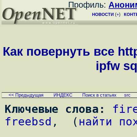
Профиль:
Анони
НОВОСТИ
(
+
)
КОНТ
Как повернуть все http
ipfw sq
<< Предыдущая
ИНДЕКС
Поиск в статьях
src
Ключевые слова:
fir
freebsd
,  (
найти по