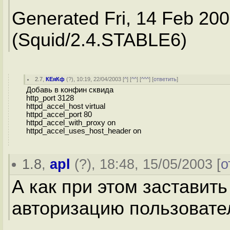
Generated Fri, 14 Feb 20
(Squid/2.4.STABLE6)
2.7
,
КЕяКф
(
?
), 10:19, 22/04/2003 [
^
] [
^^
] [
^^^
] [
ответить
]
Добавь в конфин сквида
http_port 3128
httpd_accel_host virtual
httpd_accel_port 80
httpd_accel_with_proxy on
httpd_accel_uses_host_header on
1.8
,
apl
(
?
), 18:48, 15/05/2003 [
о
А как при этом заставит
авторизацию пользовате