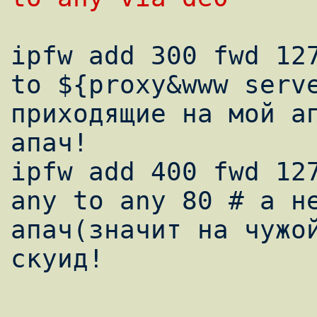
ipfw add 300 fwd 127
to ${proxy&www serve
приходящие на мой ап
апач!

ipfw add 400 fwd 127
any to any 80 # а не
апач(значит на чужой
скуид!
