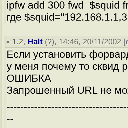
ipfw add 300 fwd $squid 
где $squid="192.168.1.1,
1.2
,
Halt
(
?
), 14:46, 20/11/2002 [
Если установить форвар
у меня почему то сквид р
ОШИБКА
Запрошенный URL не мож
-----------------------------------
--