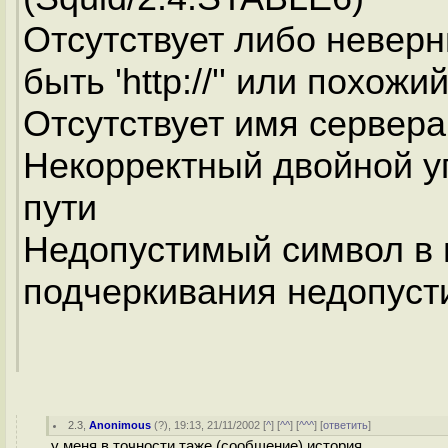
Отсутствует либо неверн
быть 'http://'' или похожий
Отсутствует имя сервера
Некорректный двойной 
пути
Недопустимый символ в 
подчеркивания недопус
2.3
,
Anonimous
(
?
), 19:13, 21/11/2002 [
^
] [
^^
] [
^^^
] [
ответить
]
у меня в точности таже (сообщение) история