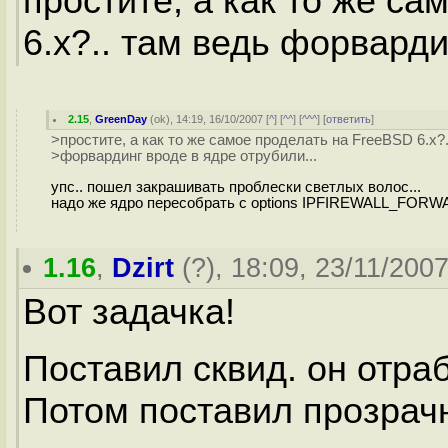
простите, а как то же с
6.х?.. там ведь форварди
2.15
,
GreenDay
(
ok
), 14:19, 16/10/2007 [
^
] [
^^
] [
^^^
] [
ответить
]
>простите, а как то же самое проделать на FreeBSD 6.х?.
>форвардинг вроде в ядре отрубили...
упс.. пошел закрашивать проблески светлых волос...
надо же ядро пересобрать с options IPFIREWALL_FOR
1.16
,
Dzirt
(
?
), 18:09, 23/11/2007
Вот задачка!
Поставил сквид. он отра
Потом поставил прозрач