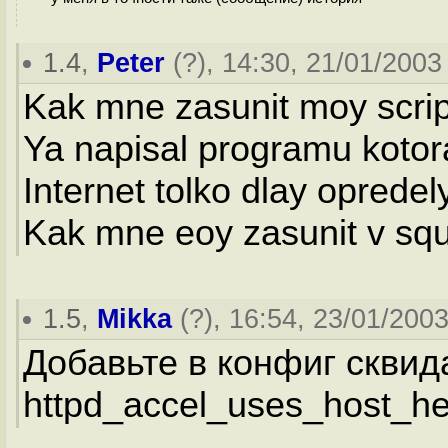
1.4
,
Peter
(
?
), 14:30, 21/01/2003 
Kak mne zasunit moy scrip
Ya napisal programu kotor
Internet tolko dlay opredel
Kak mne eoy zasunit v sq
1.5
,
Mikka
(
?
), 16:54, 23/01/2003
Добавьте в конфиг сквид
httpd_accel_uses_host_h