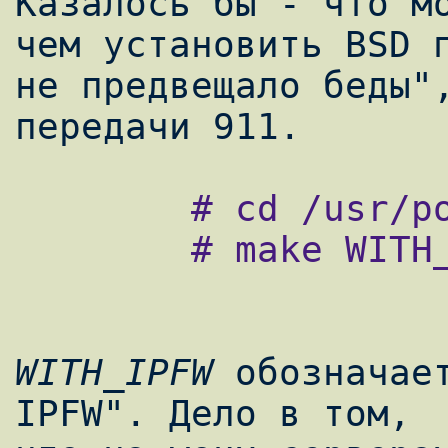
Казалось бы - что мо
чем установить BSD п
не предвещало беды",
        # cd /usr/ports/mail/spamd

        # make WITH_IPFW=you install clean

WITH_IPFW
 обозначает
IPFW". Дело в том,
