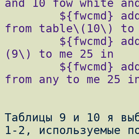
and 10 fow white and
        ${fwcmd} add fwd 127.0.0.1,8025 tcp 
from table\(10\) to me 25 in                          
        ${fwcmd} add allow tcp from table\
(9\) to me 25 in                                                              

        ${fwcmd} add fwd 127.0.0.1,8025 tcp 
from any to me 25 in
Таблицы 9 и 10 я выб
1-2, используемые по