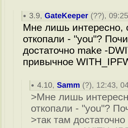
3.9
,
GateKeeper
(
??
), 09:2
Мне лишь интересно, 
откопали - "you"? Почи
достаточно make -DW
привычное WITH_IPFW
4.10
,
Samm
(
?
), 12:43, 0
>Мне лишь интересно
откопали - "you"? По
>так там достаточн