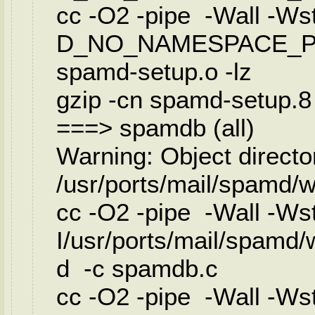
cc -O2 -pipe -Wall -Wstr
D_NO_NAMESPACE_PO
spamd-setup.o -lz
gzip -cn spamd-setup.8
===> spamdb (all)
Warning: Object directo
/usr/ports/mail/spamd
cc -O2 -pipe -Wall -Wstr
I/usr/ports/mail/spamd
d -c spamdb.c
cc -O2 -pipe -Wall -Wstr