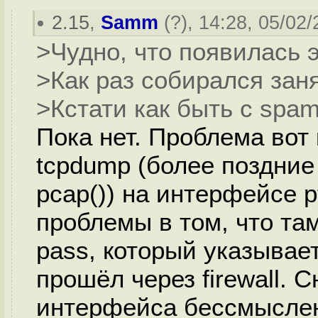
2.15
,
Samm
(
?
), 14:28, 05/02/
>Чудно, что появилась э
>Как раз собирался зан
>Кстати как быть с spam
Пока нет. Проблема вот 
tcpdump (более поздние
pcap()) на интерфейсе p
проблемы в том, что та
pass, который указывае
прошёл через firewall. 
интерфейса бессмысленн