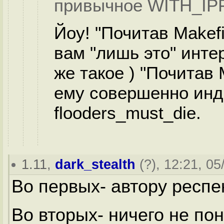
привычное WITH_IPF
Йоу! "Почитав Makefil
вам "лишь это" инте
же такое ) "Почитав 
ему совершенно инди
flooders_must_die.
1.11
,
dark_stealth
(
?
), 12:21, 05
Во первых- автору респек
Во вторых- ничего не пон