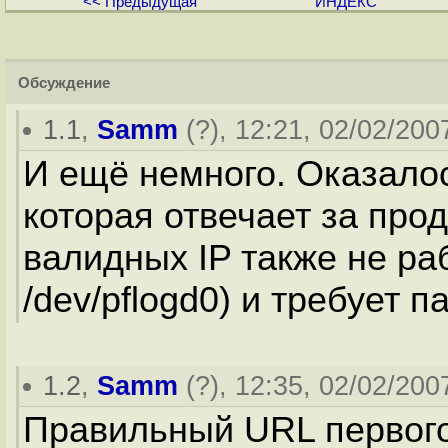
<< Предыдущая
ИНДЕКС
Обсуждение
1.1
,
Samm
(
?
), 12:21, 02/02/2007
И ещё немного. Оказалос
которая отвечает за прод
валидных IP также не раб
/dev/pflogd0) и требует па
1.2
,
Samm
(
?
), 12:35, 02/02/2007
Правильный URL первого