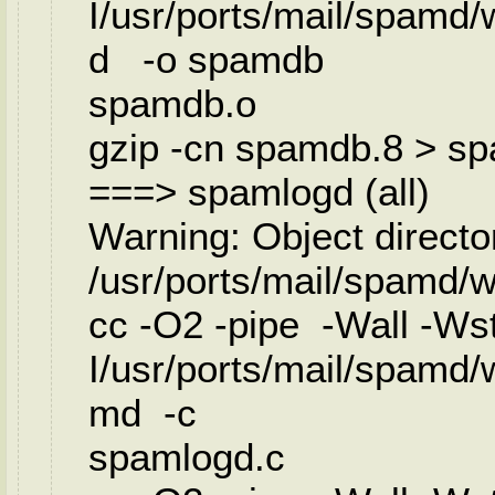
I/usr/ports/mail/spamd
d -o spamdb
spamdb.o
gzip -cn spamdb.8 > s
===> spamlogd (all)
Warning: Object directo
/usr/ports/mail/spamd
cc -O2 -pipe -Wall -Wstr
I/usr/ports/mail/spamd
md -c
spamlogd.c