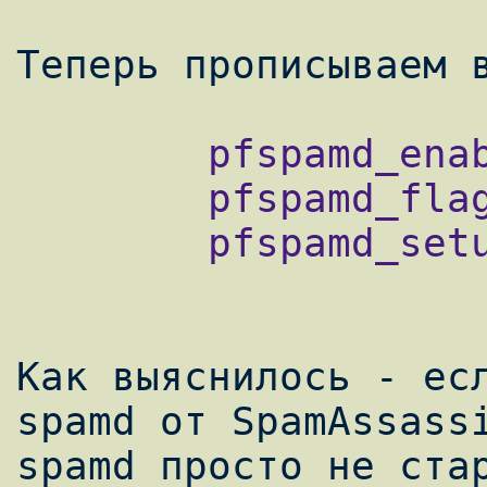
Теперь прописываем 
        pfspamd_enable="YES"

        pfspamd_flags="-t 9 -g -n bsd -v"

        pfspamd_setup_flags="-t 10"

Как выяснилось - есл
spamd от SpamAssassi
spamd просто не стар