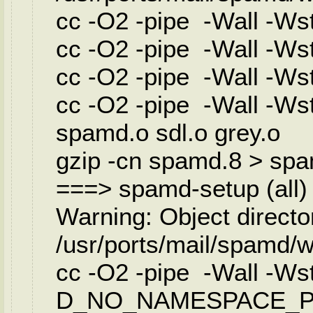
cc -O2 -pipe -Wall -Wst
cc -O2 -pipe -Wall -Wst
cc -O2 -pipe -Wall -Wst
cc -O2 -pipe -Wall -Ws
spamd.o sdl.o grey.o
gzip -cn spamd.8 > sp
===> spamd-setup (all)
Warning: Object directo
/usr/ports/mail/spamd
cc -O2 -pipe -Wall -Wstr
D_NO_NAMESPACE_POL