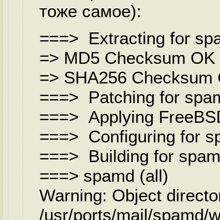
тоже самое):
===> Extracting for s
=> MD5 Checksum OK fo
=> SHA256 Checksum OK
===> Patching for spa
===> Applying FreeBSD
===> Configuring for 
===> Building for spa
===> spamd (all)
Warning: Object directo
/usr/ports/mail/spamd