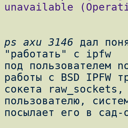
unavailable (Operati
ps axu 3146
 дал пон
"работать" с ipfw

под пользователем no
работы с BSD IPFW тр
сокета raw_sockets,
пользователю, систем
посылает его в сад-о