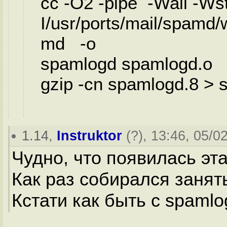
cc -O2 -pipe -Wall -Wstr
I/usr/ports/mail/spamd
md -o
spamlogd spamlogd.o
gzip -cn spamlogd.8 > 
1.14
,
Instruktor
(
?
), 13:46, 05/0
Чудно, что появилась эта
Как раз собирался занят
Кстати как быть с spamlo