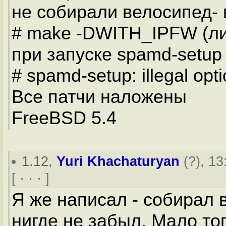
не собирали велосипед- 
# make -DWITH_IPFW (ли
при запуске spamd-setup
# spamd-setup: illegal optio
Все патчи наложены
FreeBSD 5.4
1.12
,
Yuri Khachaturyan
(
?
), 13
[
· · ·
]
Я же написал - собирал в
нигде не забыл. Мало то