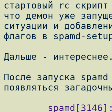
стартовый rc скрипт 
что демон уже запуще
ситуации и добавлени
флагов в spamd-setu
Дальше - интереснее.
После запуска spamd 
        spamd[3146]: IPFW socket 