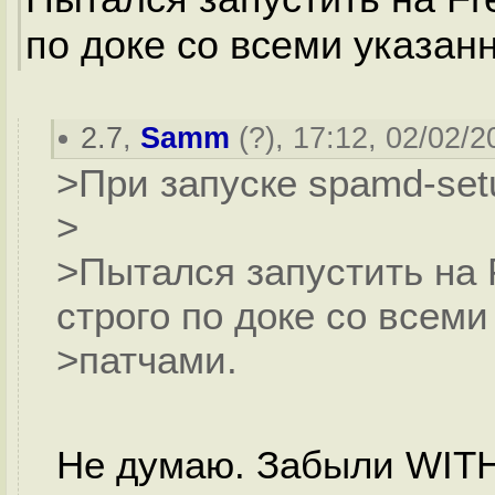
по доке со всеми указан
2.7
,
Samm
(
?
), 17:12, 02/02/2
>При запуске spamd-setup 
>
>Пытался запустить на 
строго по доке со всем
>патчами.
Не думаю. Забыли WITH