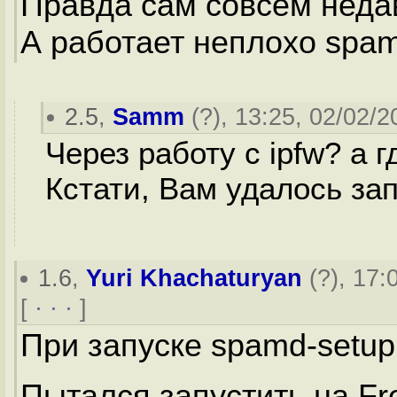
Правда сам совсем недав
А работает неплохо spa
2.5
,
Samm
(
?
), 13:25, 02/02/2
Через работу с ipfw? а г
Кстати, Вам удалось за
1.6
,
Yuri Khachaturyan
(
?
), 17:
[
· · ·
]
При запуске spamd-setup -t
Пытался запустить на Fr