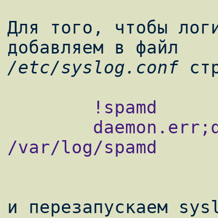
Для того, чтобы логи
/etc/syslog.conf
        !spamd

        daemon.err;daemon.warn;daemon.info              
/var/log/spamd

и перезапускаем sysl