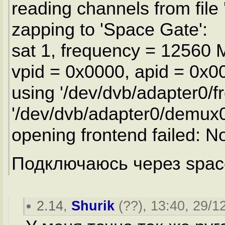
reading channels from file 
zapping to 'Space Gate':
sat 1, frequency = 12560
vpid = 0x0000, apid = 0x0
using '/dev/dvb/adapter0/f
'/dev/dvb/adapter0/demux0
opening frontend failed: N
Подключаюсь через spac
2.14
,
Shurik
(
??
), 13:40, 29/1