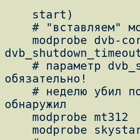
    start)

    # "вставляем" модули

    modprobe dvb-core 
dvb_shutdown_timeout
    # параметр dvb_shutdown_timeout=0 
обязательно!

    # неделю убил пока случайно его не 
обнаружил

    modprobe mt312

    modprobe skystar2
