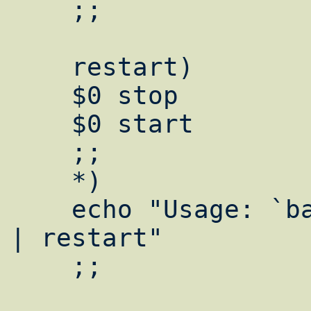
    ;;

    restart)

    $0 stop

    $0 start

    ;;

    *)

    echo "Usage: `basename $0` start | stop 
| restart"

    ;;
