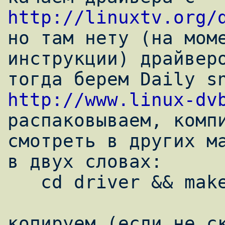
http://linuxtv.org/

но там нету (на мом
инструкции) драйверо
http://www.linux-dv

распаковываем, комп
смотреть в других ма
в двух словах: 

   cd driver && make && make install

копируем (если не ск