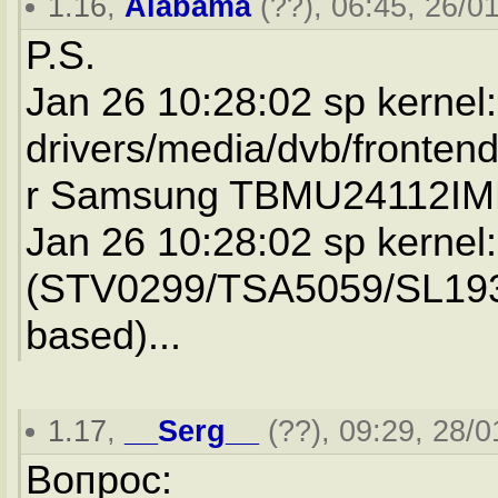
1.16
,
Alabama
(
??
), 06:45, 26/0
P.S.
Jan 26 10:28:02 sp kernel:
drivers/media/dvb/frontend
r Samsung TBMU24112I
Jan 26 10:28:02 sp kernel:
(STV0299/TSA5059/SL19
based)...
1.17
,
__Serg__
(
??
), 09:29, 28/0
Вопрос: