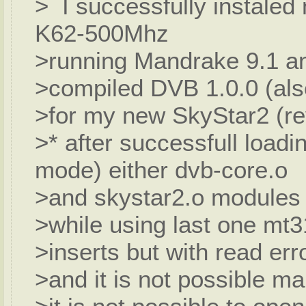
> I successfully instale
K62-500Mhz
>running Mandrake 9.1 a
>compiled DVB 1.0.0 (als
>for my new SkyStar2 (re
>* after successfull load
mode) either dvb-core.o
>and skystar2.o modules
>while using last one mt3
>inserts but with read er
>and it is not possible m