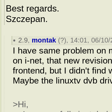
Best regards.
Szczepan.
2.9
,
montak
(
?
), 14:01, 06/10/
I have same problem on m
on i-net, that new revisio
frontend, but I didn't find
Maybe the linuxtv dvb driv
>Hi,