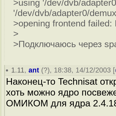
>using '/dev/dvb/adapter0
'/dev/dvb/adapter0/demux
>opening frontend failed:
>
>Подключаюсь через sp
1.11
,
ant
(
?
), 18:38, 14/12/2003 [
Наконец-то Technisat от
хоть можно ядро посвеже
ОМИКОМ для ядра 2.4.18