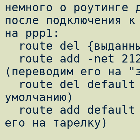
немного о роутинге д
после подключения к 
на ppp1:

  route del {выданный ip 212.31.242.xxx}

  route add -net 212.31.242.0/24 dev ppp0 
(переводим его на "з
  route del default (удаляем путь по 
умолчанию)

  route add default dev ppp1 (и переводим 
его на тарелку)
