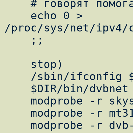
    # говорят помогает :)

    echo 0 > 
/proc/sys/net/ipv4/c
    ;;

    stop)

    /sbin/ifconfig $DEV_NAME down

    $DIR/bin/dvbnet -d 0

    modprobe -r skystar2

    modprobe -r mt312

    modprobe -r dvb-core
