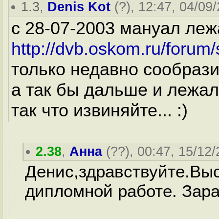
1.3
,
Denis Kot
(
?
), 12:47, 04/09
c 28-07-2003 мануал леж
http://dvb.oskom.ru/foru
только недавно сообразил
а так бы дальше и лежал
так что извиняйте... :)
2.38
,
Анна
(
??
), 00:47, 15/12/
Денис,здравствуйте.В
дипломной работе. Зара