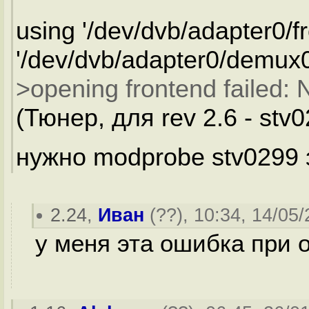
using '/dev/dvb/adapter0/f
'/dev/dvb/adapter0/demux0
>opening frontend failed: 
(Тюнер, для rev 2.6 - stv0
нужно modprobe stv0299
2.24
,
Иван
(
??
), 10:34, 14/05/
у меня эта ошибка при о