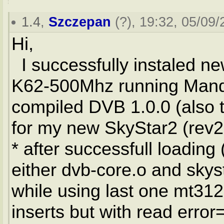
1.4
,
Szczepan
(
?
), 19:32, 05/09/
Hi,
I successfully instaled n
K62-500Mhz running Mand
compiled DVB 1.0.0 (also 
for my new SkyStar2 (rev2
* after successfull loadin
either dvb-core.o and sky
while using last one mt312
inserts but with read erro