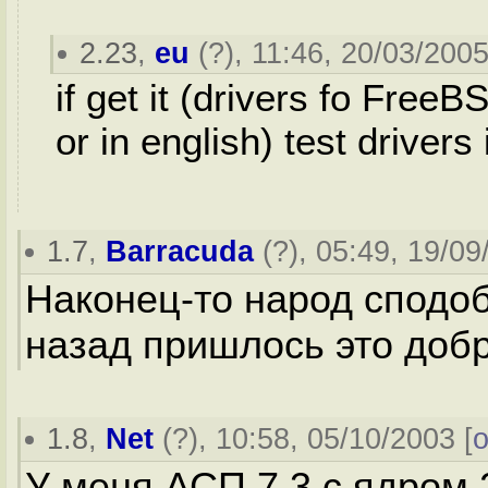
2.23
,
eu
(
?
), 11:46, 20/03/2005
if get it (drivers fo Fre
or in english) test drive
1.7
,
Barracuda
(
?
), 05:49, 19/09
Наконец-то народ сподоб
назад пришлось это добр
1.8
,
Net
(
?
), 10:58, 05/10/2003 [
о
У меня АСП 7.3 с ядром 2