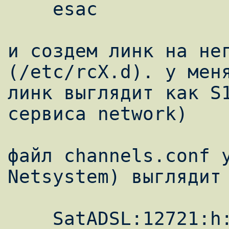
    esac

и создем линк на нег
(/etc/rcX.d). у меня
линк выглядит как S1
сервиса network)

файл channels.conf у
Netsystem) выглядит 
    SatADSL:12721:h:0:22000:451:620:621
