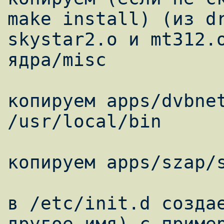
make install) (из dr
skystar2.o и mt312.
ядра/misc

копируем apps/dvbnet
/usr/local/bin

копируем apps/szap/s
в /etc/init.d создае
другое имя) с пример