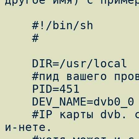
    #!/bin/sh

    #

    DIR=/usr/local

    #пид вашего провайдера

    PID=451

    DEV_NAME=dvb0_0

    #IP карты dvb. смотреть в мануале или в 
и-нете.
