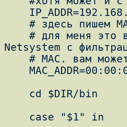
    #хотя может и с этим заработает

    IP_ADDR=192.168.238.238

    # здесь пишем MAC dvb карты.

    # для меня это важно т.к. у меня 
Netsystem с фильтрац
    # MAC. вам может и не надо

    MAC_ADDR=00:00:00:00:00:00

    cd $DIR/bin

    case "$1" in
