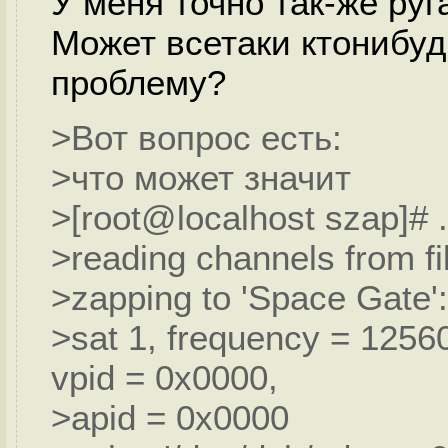
У меня точно так-же руг
Может всетаки ктонибуд
проблему?
>Вот вопрос есть:
>что может значит
>[root@localhost szap]# .
>reading channels from fil
>zapping to 'Space Gate':
>sat 1, frequency = 125
vpid = 0x0000,
>apid = 0x0000