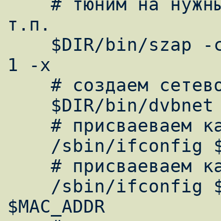
    # тюним на нужный спутник, частоту и 
т.п.

    $DIR/bin/szap -c /etc/channels.conf -n 
1 -x

    # создаем сетевой адаптер

    $DIR/bin/dvbnet -p $PID

    # присваеваем карте IP

    /sbin/ifconfig $DEV_NAME $IP_ADDR

    # присваеваем карте MAC

    /sbin/ifconfig $DEV_NAME hw ether 
$MAC_ADDR
