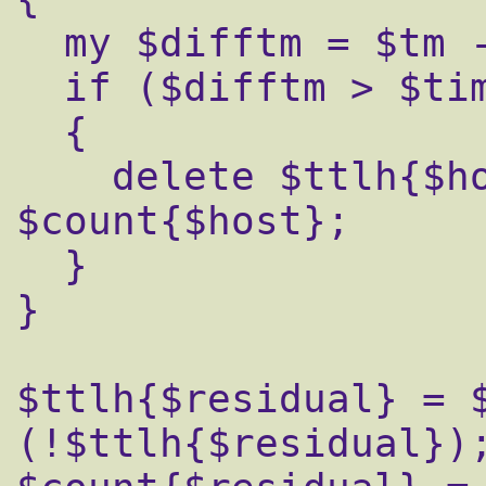
  my $difftm = $tm - $ttlh{$host};

  if ($difftm > $timelimit)

  {

    delete $ttlh{$host}; delete 
$count{$host};

  }

}

$ttlh{$residual} = $
(!$ttlh{$residual});