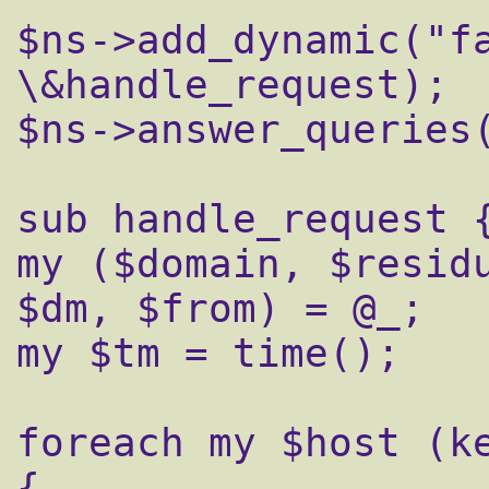
$ns->add_dynamic("fa
\&handle_request);

$ns->answer_queries(
sub handle_request {
my ($domain, $residu
$dm, $from) = @_;

my $tm = time();

foreach my $host (ke
{
