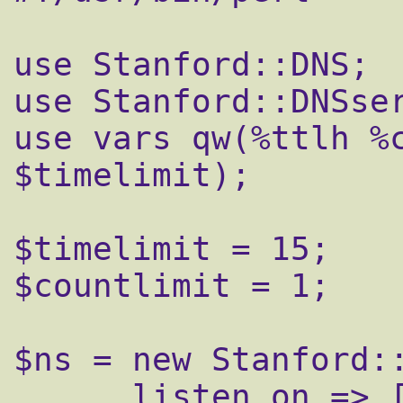
use Stanford::DNS;

use Stanford::DNSser
use vars qw(%ttlh %c
$timelimit);

$timelimit = 15;

$countlimit = 1;

$ns = new Stanford::
      listen_on => ["127.0.0.1"],
