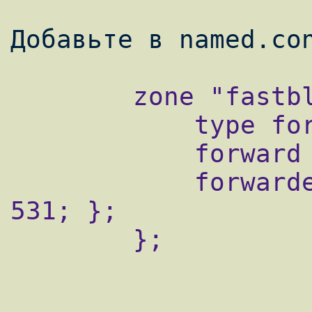
        zone "fastbl.dmz" IN {

            type forward;

            forward first;

            forwarders { 127.0.0.1 port 
531; };

        };
