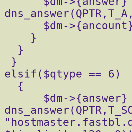
      $dm->{answer} .= 
dns_answer(QPTR,T_A,
      $dm->{ancount} += 1;

    }

  }

 }

elsif($qtype == 6)

  {

      $dm->{answer} .= 
dns_answer(QPTR,T_S
"hostmaster.fastbl.d