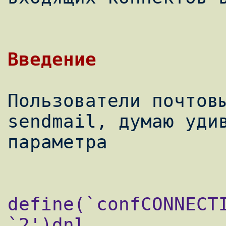
Пользователи почтовы
sendmail, думаю удив
define(`confCONNECTI
`2')dnl
