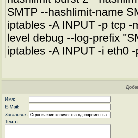
SMTP --hashlimit-name 
iptables -A INPUT -p tcp -m
level debug --log-prefix "
iptables -A INPUT -i eth0 -
Доба
Имя:
E-Mail:
Заголовок:
Текст: