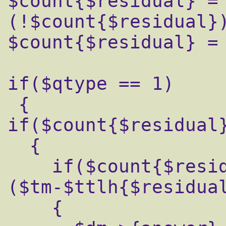
$count{$residual} = 
(!$count{$residual})
$count{$residual} = 
if($qtype == 1)

 {

if($count{$residual}
  {

    if($count{$residual} > $countlimit && 
($tm-$ttlh{$residual
    {
