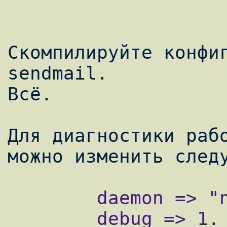
Скомпилируйте конфиг
sendmail.

Всё.

Для диагностики рабо
        daemon => "no",

        debug => 1.
