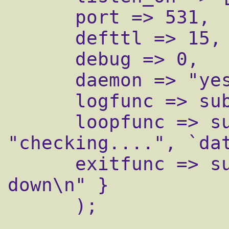
      port => 531,

      defttl => 15,

      debug => 0,

      daemon => "yes",

      logfunc => sub { print shift,"\n" },

      loopfunc => sub { print 
"checking....", `dat
      exitfunc => sub { print "Shutting 
down\n" }

      );
