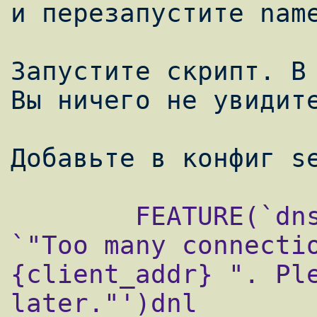
и перезапустите name
Запустите скрипт. В 
Вы ничего не увидите
        FEATURE(`dnsbl', `fastbl.dmz', 
`"Too many connecti
{client_addr} ". Ple
later."')dnl
