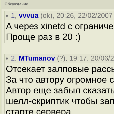
Обсуждение
1
,
vvvua
(
ok
), 20:26, 22/02/2007 
A через xinetd с огранич
Проще раз в 20 :)
2
,
MTumanov
(
?
), 19:17, 20/06/
Отсекает залповые расс
За что автору огромное 
Автор еще забыл сказать
шелл-скриптик чтобы зап
старте сервера.