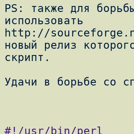
PS: также для борьбы
использовать

http://sourceforge.n
новый релиз которого
скрипт.

Удачи в борьбе со сп
#!/usr/bin/perl
