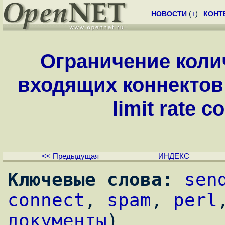
НОВОСТИ
(
+
)
КОНТ
Ограничение коли
входящих коннектов 
limit rate c
<< Предыдущая
ИНДЕКС
Ключевые слова:
sen
connect
, 
spam
, 
perl
документы
)