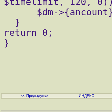
$timelimit, 120, 0))
      $dm->{ancount} += 1;

  }

return 0;

}

<< Предыдущая
ИНДЕКС