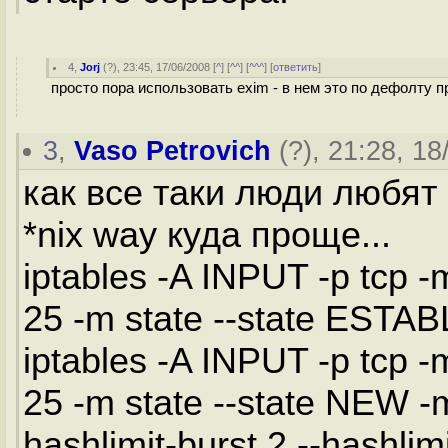
4
,
Jorj
(
?
), 23:45, 17/06/2008 [
^
] [
^^
] [
^^^
] [
ответить
]
просто пора использовать exim - в нем это по дефолту 
3
,
Vaso Petrovich
(
?
), 21:28, 18
как все таки люди любят
*nix way куда проще...
iptables -A INPUT -p tcp -
25 -m state --state EST
iptables -A INPUT -p tcp -
25 -m state --state NEW -m 
hashlimit-burst 2 --hashli