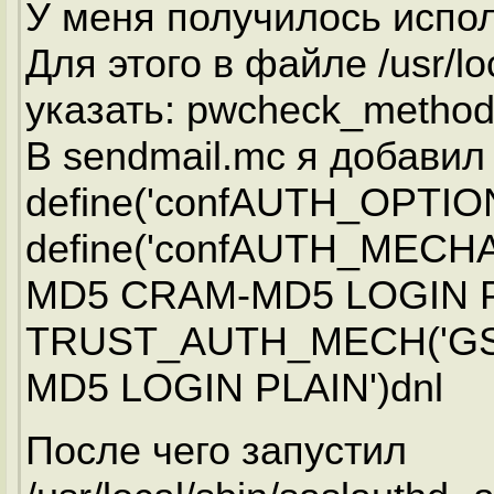
У меня получилось испол
Для этого в файле /usr/loc
указать: pwcheck_method
В sendmail.mc я добавил 
define('confAUTH_OPTIONS
define('confAUTH_MECHA
MD5 CRAM-MD5 LOGIN PL
TRUST_AUTH_MECH('GS
MD5 LOGIN PLAIN')dnl
После чего запустил