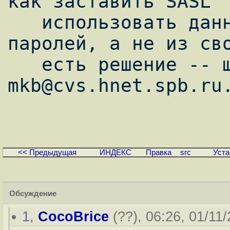
как заставить SASL

   использовать данные из системной базы 
паролей, а не из сво
   есть решение -- шлите по email на 
mkb@cvs.hnet.spb.ru.
<< Предыдущая
ИНДЕКС
Правка
src
Уста
Обсуждение
1
,
CocoBrice
(
??
), 06:26, 01/11/