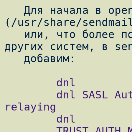
   Для начала в openbsd-proto.mc 
(/usr/share/sendmail
   или, что более понятно для пользователей 
других систем, в sen
        dnl

        dnl SASL Authentication for 
relaying

        dnl

        TRUST_AUTH_MECH(`GSSAPI DIGEST-MD5 