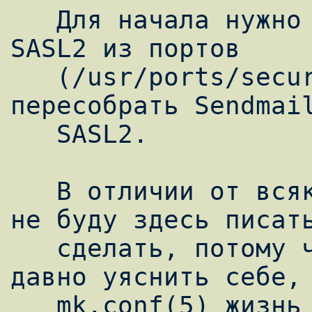
   Для начала нужно установить сам Cyrus 
SASL2 из портов

   (/usr/ports/security/cyrus-sasl2). И 
пересобрать Sendmail
   SASL2.

   В отличии от всяких других руководств я 
не буду здесь писать
   сделать, потому что все должны были 
давно уяснить себе, 
   mk.conf(5) жизнь админа BSD очень 