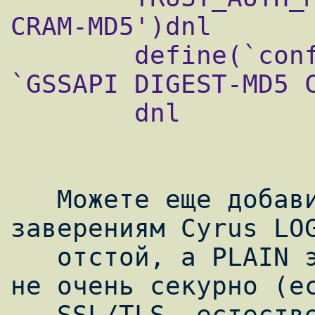
CRAM-MD5')dnl

        define(`confAUTH_MECHANISMS', 
`GSSAPI DIGEST-MD5 C
        dnl

   Можете еще добавить LOGIN и PLAIN, но по 
заверениям Cyrus LOG
   отстой, а PLAIN это и так понятно, что 
не очень секурно (ес
   SSL/TLS, естественно).
