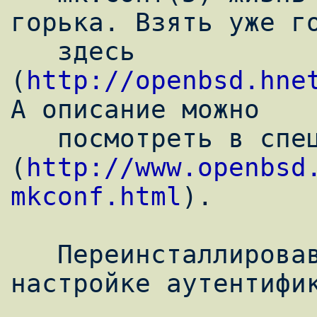
горька. Взять уже го
   здесь 
(
http://openbsd.hne
А описание можно 

   посмотреть в специальном HOWTO 
(
http://www.openbsd
mkconf.html
).

   Переинсталлировав sendmail, перейдем к 
настройке аутентифик