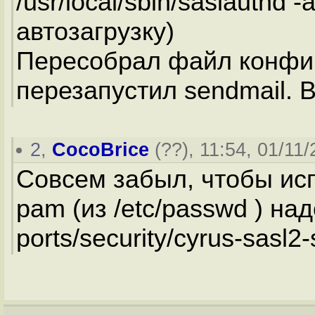
/usr/local/sbin/saslauthd
автозагрузку)
Пересобрал файл конфиг
перезапустил sendmail. 
2
,
CocoBrice
(
??
), 11:54, 01/11/
Совсем забыл, чтобы ис
pam (из /etc/passwd ) над
ports/security/cyrus-sasl2