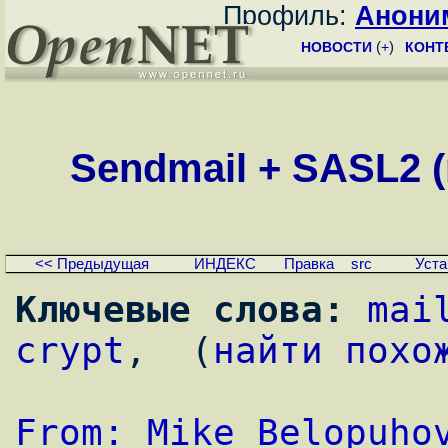
Профиль:
Анони
НОВОСТИ
(
+
)
КОНТ
Sendmail + SASL2 (m
<< Предыдущая
ИНДЕКС
Правка
src
Уста
Ключевые слова:
mai
crypt
,  (
найти похо
From: Mike Belopuho