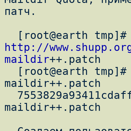
патч.

http://www.shupp.or
maildir
++.patch

  [root@earth tmp]# md5sum qmail-
maildir++.patch

  7553829a93411cdaffce31a29323697f  qmail-
maildir++.patch
