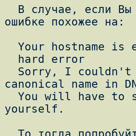
  В случае, если Вы получили сообщение об 
ошибке похожее на:

  Your hostname is earth.

  hard error

  Sorry, I couldn't find your host's 
canonical name in DN
  You will have to set up control/me 
yourself.

  То тогда попробуйте выполнить следующее:
