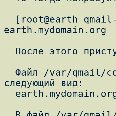
  [root@earth qmail-1.03]# ./config-fast 
earth.mydomain.org

  После этого приступим к настройке Qmail.

  Файл /var/qmail/control/me имеет 
следующий вид:

  earth.mydomain.org

  В файл /var/qmail/control/locals добавим 