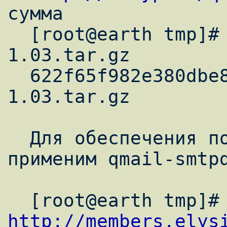
сумма

  [root@earth tmp]# md5sum qmail-
1.03.tar.gz

  622f65f982e380dbe86e6574f3abcb7c  qmail-
1.03.tar.gz

  Для обеспечения поддержки SMTP-AUTH, 
применим qmail-smtpd
http://members.elys