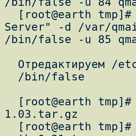
/bin/false -u 84 qma
  [root@earth tmp]# useradd -c "Mail 
Server" -d /var/qmai
/bin/false -u 85 qma
  Отредактируем /etc/shells добавив строку:

  /bin/false

  [root@earth tmp]# tar xzpf qmail-
1.03.tar.gz

  [root@earth tmp]# tar xzpf qmail-smtpd-