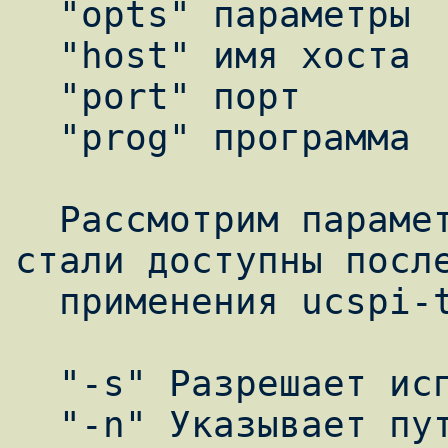
  "opts" параметры

  "host" имя хоста

  "port" порт

  "prog" программа

  Рассмотрим параметры tcpserver, которые 
стали доступны после
  применения ucspi-tcp-ssl патча.

  "-s" Разрешает использование SSL.

  "-n" Указывает путь к SSL сертификату.
