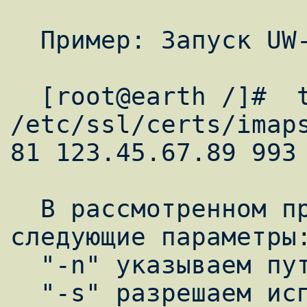
  Пример: Запуск UW-IMAP с SSL.

  [root@earth /]#  tcpserver -n 
/etc/ssl/certs/imaps
81 123.45.67.89 993 
  В рассмотренном примере использовались 
следующие параметры:
  "-n" указываем путь к SSL сертификату.

  "-s" разрешаем использование SSL.
