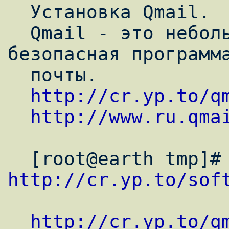
  Установка Qmail.

  Qmail - это небольшая, быстрая и 
безопасная программа
  почты.

http://cr.yp.to/q
http://www.ru.qma
http://cr.yp.to/sof
http://cr.yp.to/q