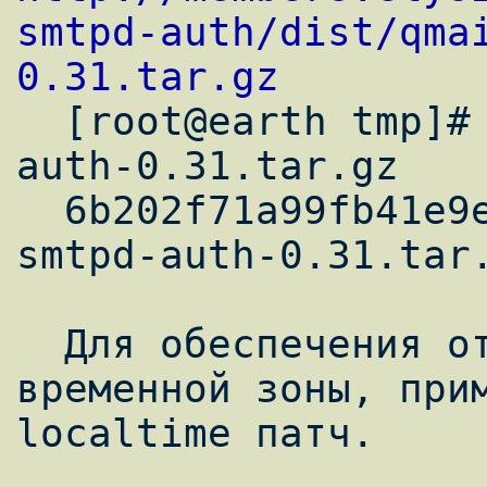
smtpd-auth/dist/qma
0.31.tar.gz

  [root@earth tmp]# md5sum qmail-smtpd-
auth-0.31.tar.gz

  6b202f71a99fb41e9e32906017270ba0  qmail-
smtpd-auth-0.31.tar.
  Для обеспечения отображения локальной 
временной зоны, при
localtime патч.
