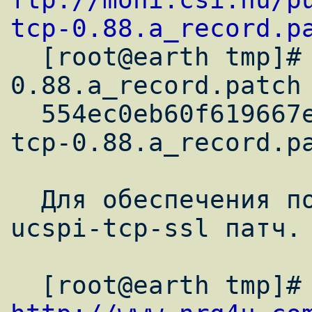
tcp-0.88.a_record.p

  [root@earth tmp]# md5sum ucspi-tcp-
0.88.a_record.patch

  554ec0eb60f619667efde3fb5325310d  ucspi-
tcp-0.88.a_record.pa
  Для обеспечения поддержки SSL, применим 
ucspi-tcp-ssl патч.
