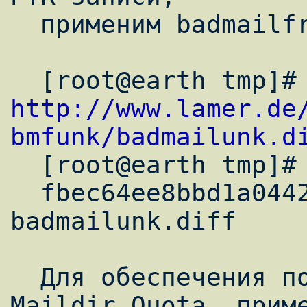
  применим badmailfrom-unknown патч.

http://www.lamer.de
bmfunk/badmailunk.d

  [root@earth tmp]# md5sum badmailunk.diff

  fbec64ee8bbd1a0442666ae6dea5bdbb  
badmailunk.diff

  Для обеспечения поддержки VpopMail 
Maildir Quota, приме