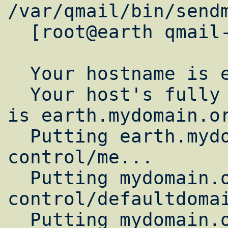
/var/qmail/bin/sendm
  [root@earth qmail-1.03]# ./config

  Your hostname is earth

  Your host's fully qualified name in DNS 
is earth.mydomain.or
  Putting earth.mydomain.org into 
control/me...

  Putting mydomain.org into 
control/defaultdomai
  Putting mydomain.org into 