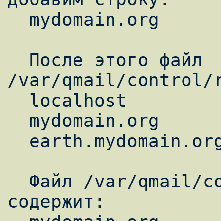
  mydomain.org

  После этого файл 
/var/qmail/control/r
  localhost

  mydomain.org

  earth.mydomain.org

  Файл /var/qmail/control/defaultdomain 
содержит:
