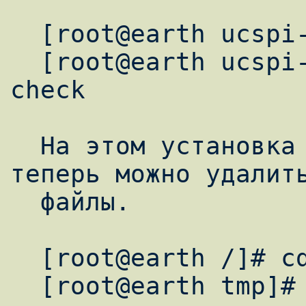
  [root@earth ucspi-tcp-0.88]# make

  [root@earth ucspi-tcp-0.88]# make setup 
check

  На этом установка ucspi-tcp завершена, 
теперь можно удалить
  файлы.

  [root@earth /]# cd /tmp

  [root@earth tmp]# tm -tf *
