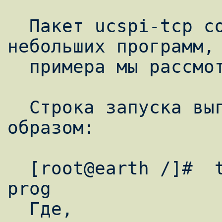
  Пакет ucspi-tcp содержит множество 
небольших программ, 
  примера мы рассмотрим работу tcpserver.

  Строка запуска выглядит следующим 
образом:

  [root@earth /]#  tcpserver opts host port 
prog

  Где,
