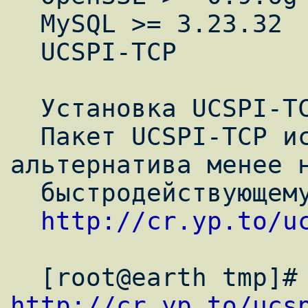
  MySQL >= 3.23.32

  UCSPI-TCP

  Установка UCSPI-TCP сервера.

  Пакет UCSPI-TCP используется как 
альтернатива менее н
  быстродействующему INETD.

http://cr.yp.to/u
http://cr.yp.to/ucs