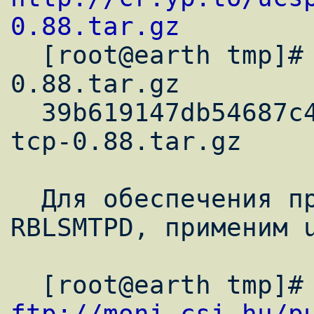
0.88.tar.gz

  [root@earth tmp]# md5sum ucspi-tcp-
0.88.tar.gz

  39b619147db54687c4a583a7a94c9163  ucspi-
tcp-0.88.tar.gz

  Для обеспечения правильной работы 
RBLSMTPD, применим u
ftp://moni.csi.hu/p