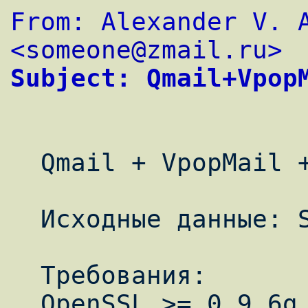
From: Alexander V. A
<
someone@zmail.ru
>
Subject: Qmail+Vpop
  Qmail + VpopMail + DrWeb + SpamAssassin

  Исходные данные: Slackware Linux 8.1

  Требования:

  OpenSSL >= 0.9.6g
