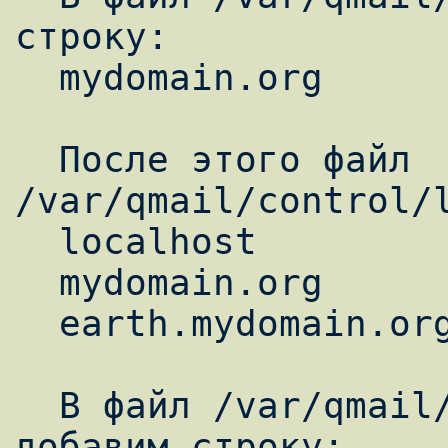
строку:

  mydomain.org

  После этого файл 
/var/qmail/control/l
  localhost

  mydomain.org

  earth.mydomain.org

  В файл /var/qmail/control/rcpthosts 
добавим строку:
