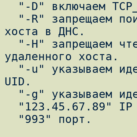
  "-D" включаем TCP_NODELAY.

  "-R" запрещаем поиск имени удаленного 
хоста в ДНС.

  "-H" запрещаем чтение TCPREMOTEINFO 
удаленного хоста.

  "-u" указываем идентификатор пользователя 
UID.

  "-g" указываем идентификатор группы GID.

  "123.45.67.89" IP адрес.

  "993" порт.
