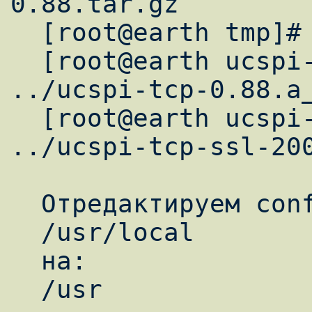
0.88.tar.gz

  [root@earth tmp]# cd ucspi-tcp-0.88

  [root@earth ucspi-tcp-0.88]# patch -p1 < 
../ucspi-tcp-0.88.a_
  [root@earth ucspi-tcp-0.88]# patch -p0 < 
../ucspi-tcp-ssl-200
  Отредактируем conf-home, изменив:

  /usr/local

  на:

  /usr
