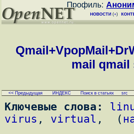
Профиль:
Анони
НОВОСТИ
(
+
)
КОНТ
Qmail+VpopMail+Dr
mail qmail 
<< Предыдущая
ИНДЕКС
Поиск в статьях
src
Ключевые слова:
lin
virus
, 
virtual
,  (
н