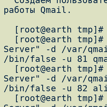
  Создаем пользователей необходимых для 
работы Qmail.

  [root@earth tmp]# groupadd -g 81 nofiles

  [root@earth tmp]# useradd -c "Mail 
Server" -d /var/qmai
/bin/false -u 81 qma
  [root@earth tmp]# useradd -c "Mail 
Server" -d /var/qmai
/bin/false -u 82 ali
  [root@earth tmp]# useradd -c "Mail 