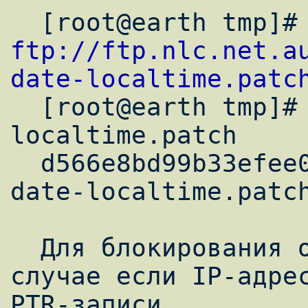
ftp://ftp.nlc.net.a
date-localtime.patc

  [root@earth tmp]# md5sum qmail-date-
localtime.patch

  d566e8bd99b33efee0194e855b8d6995  qmail-
date-localtime.patch
  Для блокирования отправки письма, в 
случае если IP-адрес
PTR-записи, 
