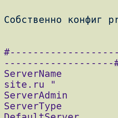
#------------------
-------------------#
ServerName          
site.ru "

ServerAdmin		airo@site.ru

ServerType          
DefaultServer       