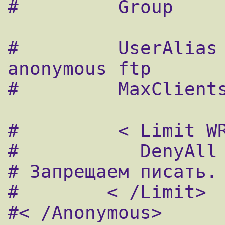
#	  Group                         ftp		
#	  UserAlias                     
anonymous ftp	

#	  MaxClients                    10		
#	  < Limit WRITE>

#	    DenyAll				
# Запрещаем писать.

#	 < /Limit>

#< /Anonymous>
