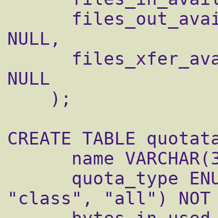
      files_out_avail INT UNSIGNED NOT 
NULL,

      files_xfer_avail INT UNSIGNED NOT 
NULL

    );

CREATE TABLE quotata
      name VARCHAR(30) NOT NULL,

      quota_type ENUM("user", "group", 
"class", "all") NOT 