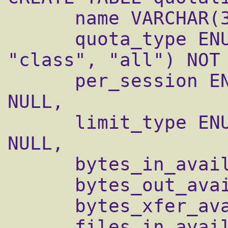
      name VARCHAR(30),

      quota_type ENUM("user", "group", 
"class", "all") NOT 
      per_session ENUM("false", "true") NOT 
NULL,

      limit_type ENUM("soft", "hard") NOT 
NULL,

      bytes_in_avail FLOAT NOT NULL,

      bytes_out_avail FLOAT NOT NULL,

      bytes_xfer_avail FLOAT NOT NULL,

      files_in_avail INT UNSIGNED NOT NULL,
