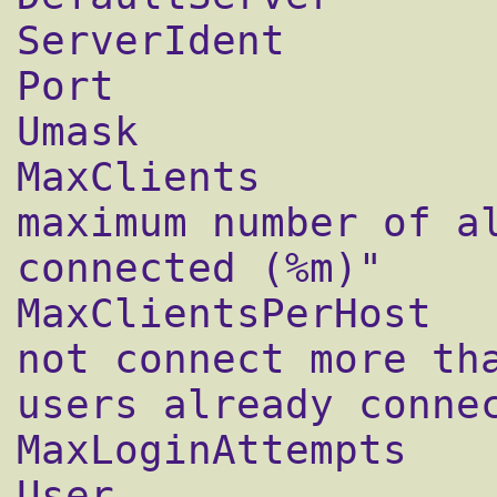
ServerIdent         
Port                
Umask               
MaxClients             	10 "Sorry
maximum number of al
connected (%m)"  

MaxClientsPerHost	10  "Sorry, you may 
not connect more tha
users already connect
MaxLoginAttempts    
User			ftp
