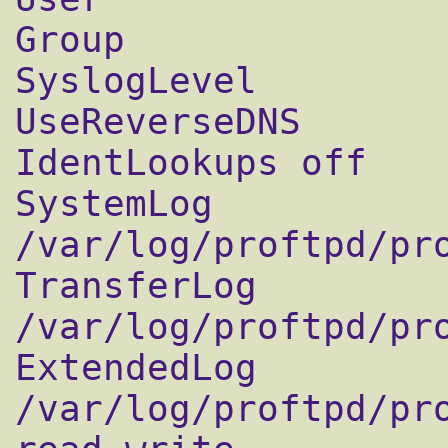
Group			ftp

SyslogLevel		notice

UseReverseDNS		off

IdentLookups off

SystemLog               
/var/log/proftpd/pro
TransferLog		
/var/log/proftpd/pro
ExtendedLog		
/var/log/proftpd/pro