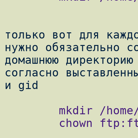
только вот для каждо
нужно обязательно со
домашнюю директорию 
согласно выставленны
        mkdir /home/vftp/uk

        chown ftp:ftp /home/vftp/uk
