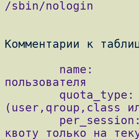
/sbin/nologin

        name:		имя виртуального 
пользователя

        quota_type:	тип ограничения по 
(user,qroup,class ил
        per_session: 	true - использовать 
квоту только на теку