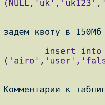
(NULL,'uk','uk123',
        insert into quotalimits values 
('airo','user','fal