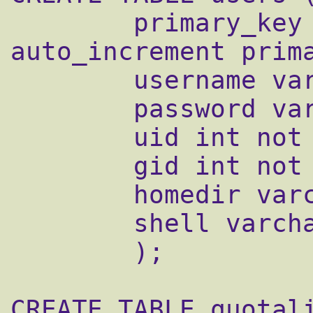
        primary_key int not null 
auto_increment prima
        username varchar(20) not null,

        password varchar(20) not null,

        uid int not null,

        gid int not null,

        homedir varchar(50) not null,

        shell varchar(20) not null

        );

CREATE TABLE quotali