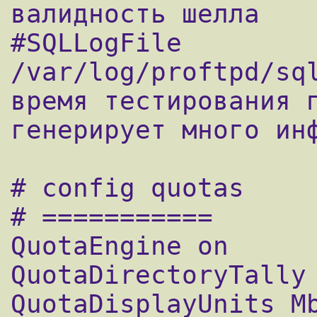
валидность шелла

#SQLLogFile             
/var/log/proftpd/sql
время тестирования п
генерирует много инф
# config quotas

# ===========

QuotaEngine on		# включить квоту

QuotaDirectoryTally 
QuotaDisplayUnits Mb