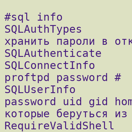
#sql info

SQLAuthTypes		Plaintext	# 
хранить пароли в отк
SQLAuthenticate		users	

SQLConnectInfo		proftpd@localhost 
proftpd password #  
SQLUserInfo		users username 
password uid gid hom
которые беруться из 
RequireValidShell   