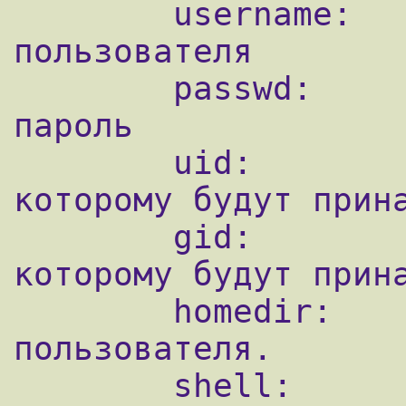
        username:	имя виртуального 
пользователя

        passwd:		незашифрованный 
пароль

        uid: 		uid пользователя 
которому будут прина
        gid:		gid пользователя 
которому будут прина
        homedir:	chroot директория 
пользователя.

        shell:		по умолчанию 