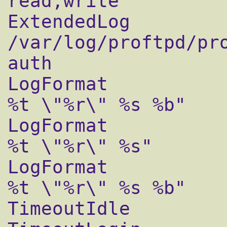
read,write

ExtendedLog		
/var/log/proftpd/pro
auth

LogFormat       	default "%h %l %u 
%t \"%r\" %s %b"

LogFormat		auth    "%v [%P] %h 
%t \"%r\" %s"

LogFormat		write   "%h %l %u 
%t \"%r\" %s %b"

TimeoutIdle		300             
