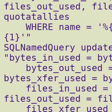
files_out_used, file
quotatallies 

    WHERE name = '%{0}' AND quota_type = '%
{1}'"

SQLNamedQuery update
"bytes_in_used = byt
    bytes_out_used = bytes_out_used + %{1}, 
bytes_xfer_used = by
    files_in_used = files_in_used + %{3}, 
files_out_used = fil
    files_xfer_used = files_xfer_used + %