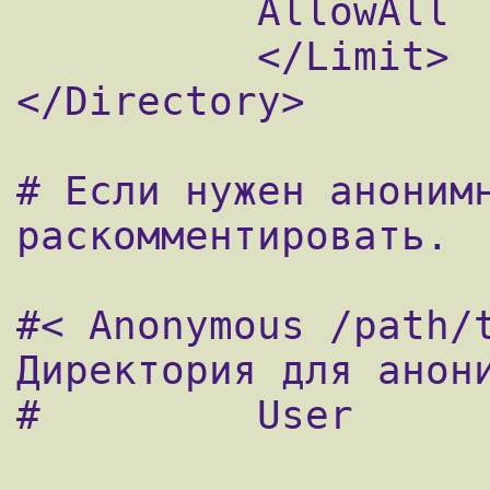
          AllowAll

          </Limit>

</Directory>

# Если нужен анонимн
раскомментировать.

#< Anonymous /path/to
Директория для анони
#	  User                          ftp		