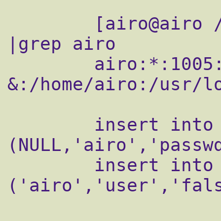
        [airo@airo /]# cat /etc/passwd 
|grep airo

        airo:*:1005:0:User 
&:/home/airo:/usr/lo
        insert into users values 
(NULL,'airo','passw
        insert into quotalimits values 
('airo','user','fals