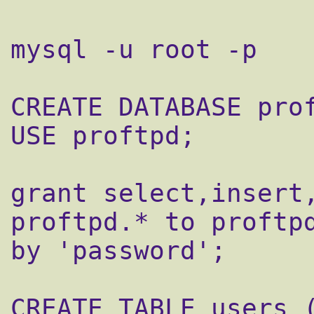
mysql -u root -p

CREATE DATABASE prof
USE proftpd;

grant select,insert,
proftpd.* to proftpd
by 'password';

CREATE TABLE users (