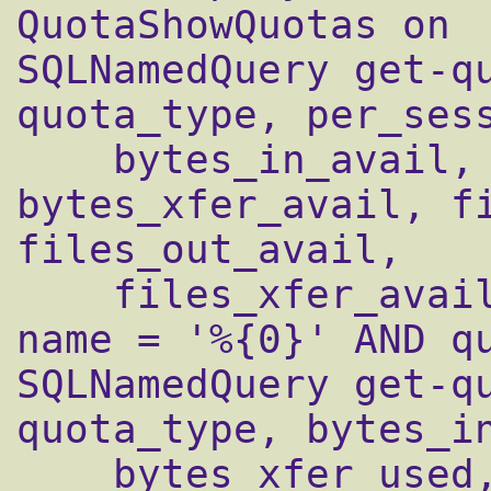
QuotaShowQuotas on

SQLNamedQuery get-qu
quota_type, per_sess
    bytes_in_avail, bytes_out_avail, 
bytes_xfer_avail, fi
files_out_avail, 

    files_xfer_avail FROM quotalimits WHERE 
name = '%{0}' AND qu
SQLNamedQuery get-qu
quota_type, bytes_in
    bytes_xfer_used, files_in_used, 