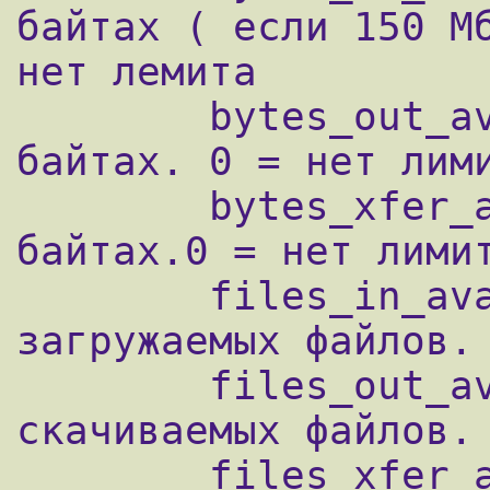
байтах ( если 150 Мб
нет лемита

        bytes_out_avail	лимит скачивания в 
байтах. 0 = нет лими
        bytes_xfer_avail: Лимит передачи в 
байтах.0 = нет лимит
        files_in_avail:	Лимит количества 
загружаемых файлов. 
        files_out_avail: Лимит количесва 
скачиваемых файлов. 
        files_xfer_avail: Лимит количесва 