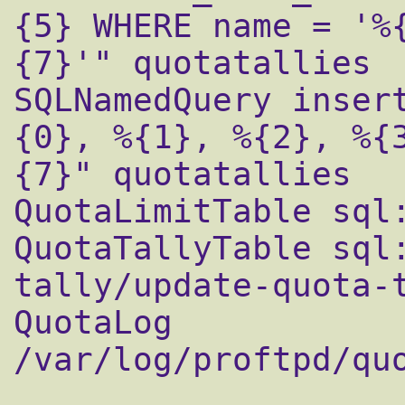
{5} WHERE name = '%
{7}'" quotatallies

SQLNamedQuery inser
{0}, %{1}, %{2}, %{
{7}" quotatallies

QuotaLimitTable sql:
QuotaTallyTable sql
tally/update-quota-t
QuotaLog			
/var/log/proftpd/quo