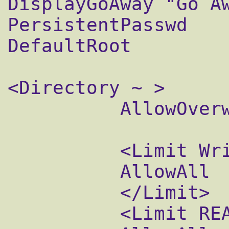
DisplayGoAway "Go Aw
PersistentPasswd    
DefaultRoot         
<Directory ~ >			

          AllowOverwrite	on		
          <Limit Write>			

          AllowAll

          </Limit>

          <Limit READ>
