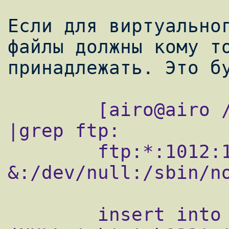
Если для виртуальног
файлы должны кому то
        [airo@airo /]# cat /etc/passwd 
|grep ftp:

        ftp:*:1012:1013:User 
&:/dev/null:/sbin/no
        insert into users values 