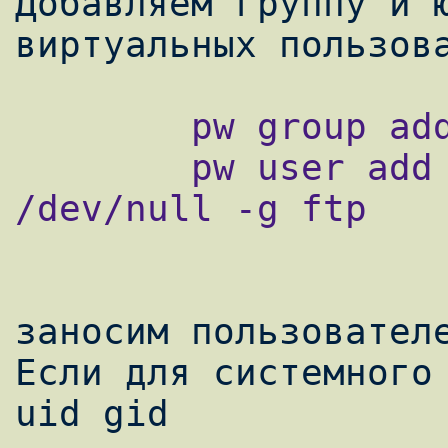
Добавляем группу и ю
        pw group add ftp

        pw user add ftp -s /sbin/nologin -d 
/dev/null -g ftp

заносим пользователе
Если для системного 