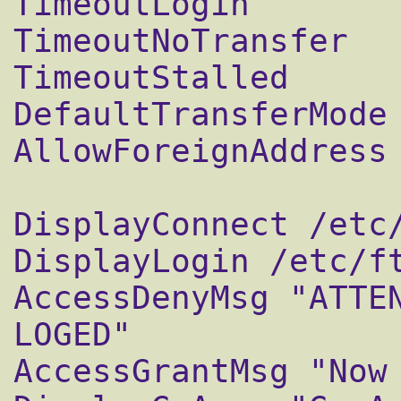
TimeoutLogin        
TimeoutNoTransfer   
TimeoutStalled      
DefaultTransferMode 
AllowForeignAddress 
DisplayConnect /etc/
DisplayLogin /etc/ft
AccessDenyMsg "ATTEN
LOGED"

AccessGrantMsg "Now 