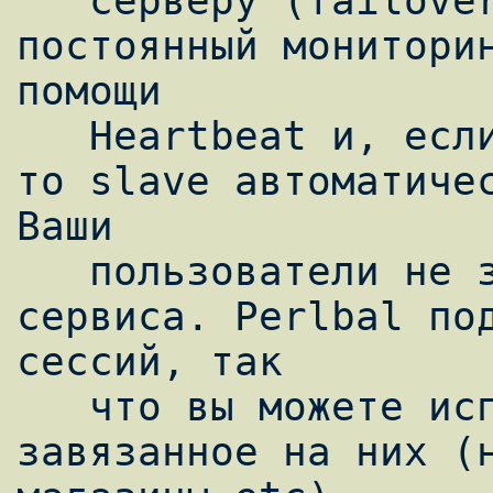
   серверу (failover). Вдобавок, ведется 
постоянный мониторин
помощи

   Heartbeat и, если master-сервер "лежит", 
то slave автоматичес
Ваши

   пользователи не заметят сбоев в работе 
сервиса. Perlbal под
сессий, так

   что вы можете использовать ПО, 
завязанное на них (