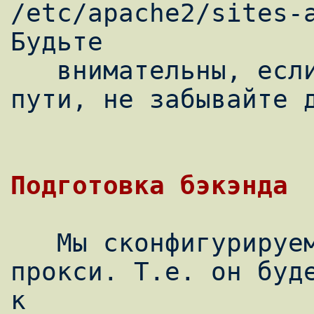
/etc/apache2/sites-a
Будьте

   внимательны, если вы используете другие 
пути, не забывайте д
Подготовка бэкэнда
   Мы сконфигурируем Perlbal как прозрачный 
прокси. Т.е. он буде
к
