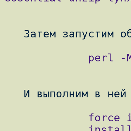
             perl -MCPAN -e shell

             force install HTTP::Date

             install IO::AIO
