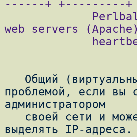
------+ +---------+

             Perlbal      Perlbal      2 
web servers (Apache)
             heartbeat    heartbeat

   Общий (виртуальный) IP-адрес не является 
проблемой, если вы с
администратором

   своей сети и можете самостоятельно 
выделять IP-адреса. 