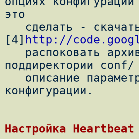
опциях конфигурации 
это

   сделать - скачать последнюю версию с 
[4]
http://code.goog
   распоковать архив и обратить внимание на 
поддиректории conf/ 
   описание параметров и различные примеры 
конфигурации.

Настройка Heartbeat