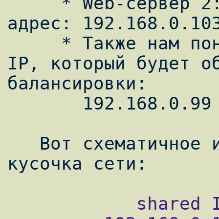
     * Web-сервер 2: http3.example.com, IP 
адрес: 192.168.0.103
     * Также нам понадобится виртуальный 
IP, который будет об
балансировки:

       192.168.0.99

   Вот схематичное изображение нашего 
            shared IP=192.168.0.99
