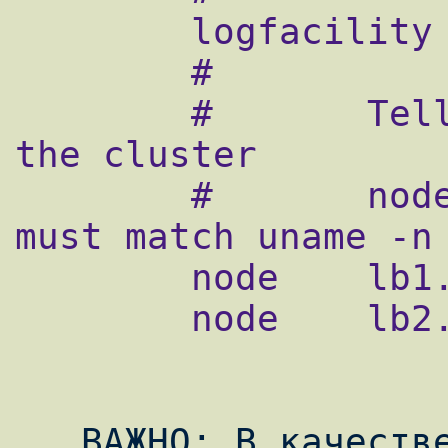
        logfacility     local0

        #

        #       Tell what machines are in 
the cluster

        #       node    nodename ...    -- 
must match uname -n

        node    lb1.example.com

        node    lb2.example.com

   ВАЖНО: В качестве имен узлов (nodenames) 