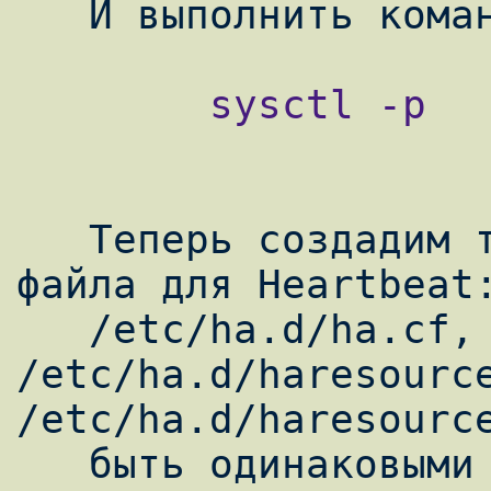
        sysctl -p

   Теперь создадим три конфигурационных 
файла для Heartbeat:
   /etc/ha.d/ha.cf, и 
/etc/ha.d/haresource
/etc/ha.d/haresource
   быть одинаковыми на lb1 и lb2, а 