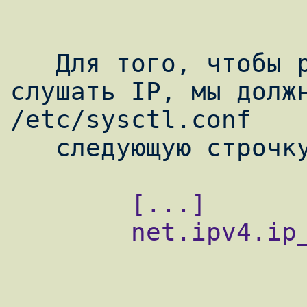
   Для того, чтобы разрешить Perlbal 
слушать IP, мы должн
/etc/sysctl.conf

        [...]

        net.ipv4.ip_nonlocal_bind=1
