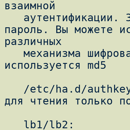
взаимной

   аутентификации. Задайте ваш собственный 
пароль. Вы можете ис
различных

   механизма шифрования, в данном примере 
используется md5

   /etc/ha.d/authkeys должен быть доступен 
для чтения только по