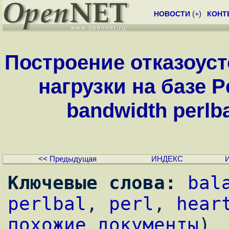
НОВОСТИ
(
+
)
КОНТ
Построение отказоус
нагрузки на базе Pe
bandwidth perlbal
<< Предыдущая
ИНДЕКС
Ключевые слова:
bal
perlbal
, 
perl
, 
hear
похожие документы
)