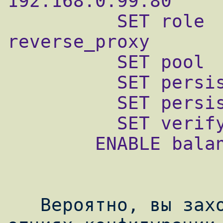
192.168.0.99:80

          SET role            = 
reverse_proxy

          SET pool            = webfarm

          SET persist_client  = on

          SET persist_backend = on

          SET verify_backend  = on

        ENABLE balancer

   Вероятно, вы захотите узнать больше об 