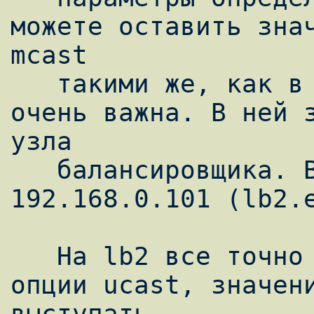
можете оставить знач
mcast

   такими же, как в примере, но опция ucast 
очень важна. В ней з
узла

   балансировщика. В нашем примере это 
192.168.0.101 (lb2.e
   На lb2 все точно также, за исключением 
опции ucast, значени
выступать
