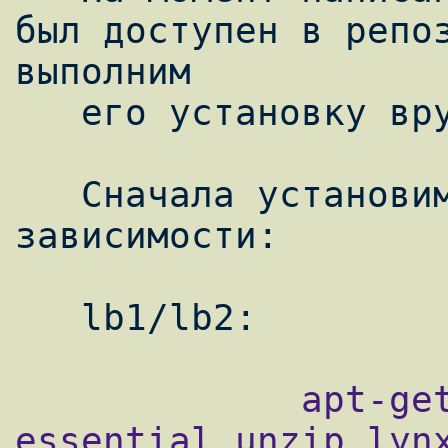
был доступен в репоз
выполним

   его установку вручную.

   Сначала установим необходимые 
зависимости:

             apt-get install build-
essential unzip lynx