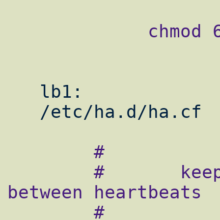
             chmod 600 /etc/ha.d/authkeys

   lb1:

        #

        #       keepalive: how many seconds 
between heartbeats

        #
