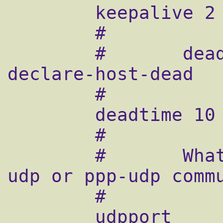
        keepalive 2

        #

        #       deadtime: seconds-to-
declare-host-dead

        #

        deadtime 10

        #

        #       What UDP port to use for 
udp or ppp-udp commu
        #

        udpport        694
