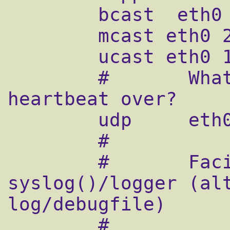
        bcast  eth0

        mcast eth0 225.0.0.1 694 1 0

        ucast eth0 192.168.0.101

        #       What interfaces to 
heartbeat over?

        udp     eth0

        #

        #       Facility to use for 
syslog()/logger (alt
log/debugfile)

        #
