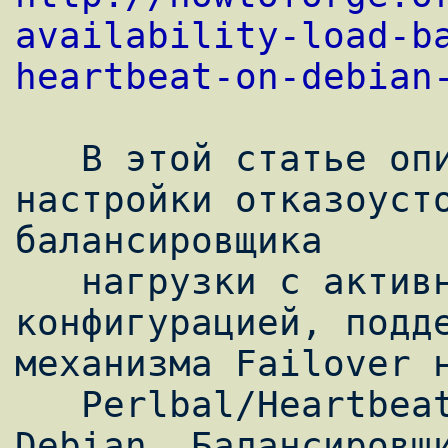
availability-load-b
heartbeat-on-debian
   В этой статье описывается процесс 
настройки отказоусто
балансировщика

   нагрузки с активной/пассивной 
конфигурацией, подде
механизма Failover н
   Perlbal/Heartbeat под управлением 
Debian. Балансировщи