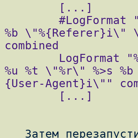
        [...]

        #LogFormat "%h %l %u %t \"%r\" %>s 
%b \"%{Referer}i\" \
combined

        LogFormat "%{X-Forwarded-For}i %l 
%u %t \"%r\" %>s %b
{User-Agent}i\"" com
        [...]
