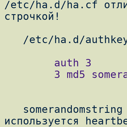
/etc/ha.d/ha.cf отли
строчкой!

        auth 3

        3 md5 somerandomstring

   somerandomstring - это пароль, который 
используется heartbe