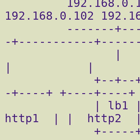
         192.168.0.100  192.168.0.101 
192.168.0.102 192.16
         -------+------------+-------------
-+-----------+------
                |            |              
|           |

             +--+--+      +--+--+      +---
-+----+ +----+----+

             | lb1 |      | lb2 |      |  
http1  | |  http2  |
             +-----+      +-----+      +---