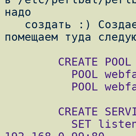
надо

   создать :) Создаем директорию и файл, и 
        CREATE POOL webfarm

          POOL webfarm ADD 192.168.0.102:80

          POOL webfarm ADD 192.168.0.103:80

        CREATE SERVICE balancer

          SET listen          = 