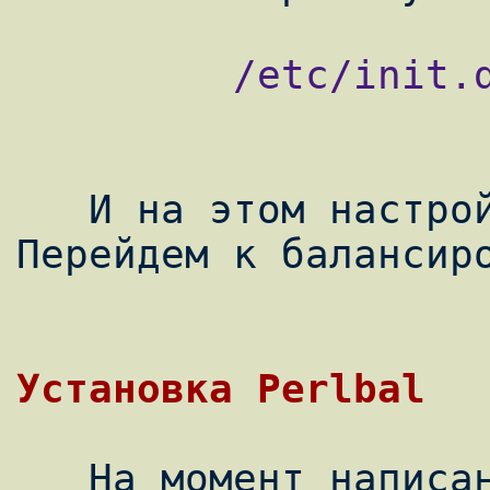
         /etc/init.d/apache2 restart

   И на этом настройка бэкэндов закончена. 
Перейдем к балансиро
Установка Perlbal
   На момент написания статьи, perlbal не 