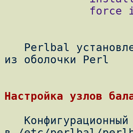
             force install Perlbal

   Perlbal установлен. Нажмите q для выхода 
из оболочки Perl

Настройка узлов бал
   Конфигурационный файл Perlbal находится 
в /etc/perlbal/perlb