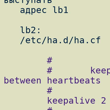
   адрес lb1

   lb2:

        #

        #       keepalive: how many seconds 
between heartbeats

        #

        keepalive 2
