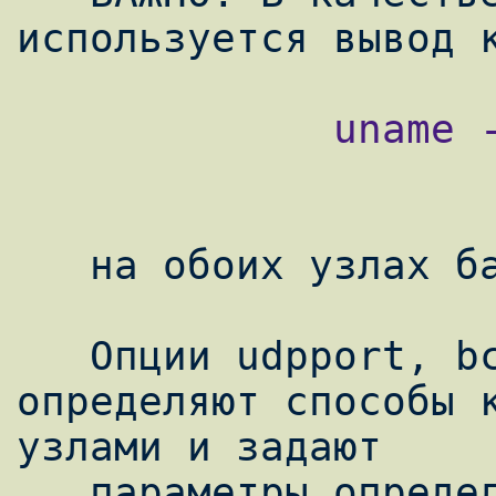
             uname -n

   на обоих узлах балансировки.

   Опции udpport, bcast, mcast, и ucast 
определяют способы к
узлами и задают

   параметры определения состояния узла. Вы 