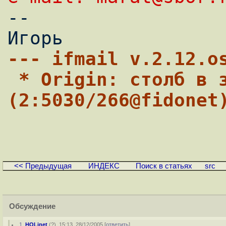

-- 

--- ifmail v.2.12.o
 * Origin: столб в заду 
(2:5030/266@fidonet
<< Предыдущая
ИНДЕКС
Поиск в статьях
src
Обсуждение
1
,
HOLinet
(
?
), 15:13, 28/12/2005 [
ответить
]