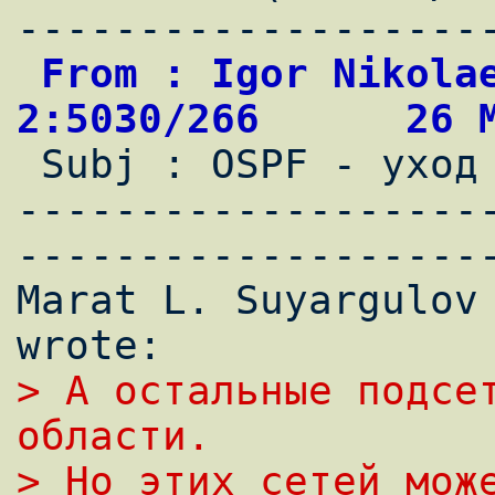
 From : Igor Nikolaev                       
2:5030/266      26 

 Subj : OSPF - уход от статики

-------------------
--------------------
Marat L. Suyargulov
> А остальные подсет
области.
> Hо этих сетей може