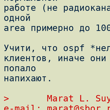
работе (не радиокана
одной

area примерно до 100
Учити, что ospf *нел
клиентов, иначе они 
попало

напихают.

>       Marat L. Suyargulov          
e-mail: marat@sbor.