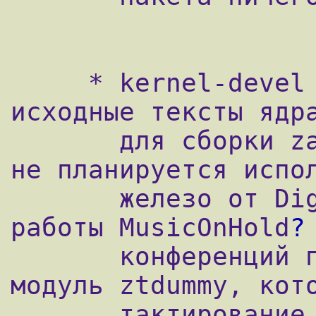
     * kernel-devel и kernel-header - 
исходные тексты ядра
       для сборки zaptel. Даже если у вас и 
не планируется испол
       железо от Digium, для нормальной 
работы MusicOnHold
?
 
       конференций понадобится собрать 
модуль ztdummy, кото
       тактирование от USB подсисемы.
