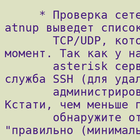
     * Проверка сетевых служб. netstat -
atnup выведет список
       TCP/UDP, которые открыты на данный 
момент. Так как у на
       asterisk сервер, то работать только 
служба SSH (для удал
       администрирования) и астериск. 
Кстати, чем меньше п
       обнаружите открыми, тем более 
"правильно (минималь