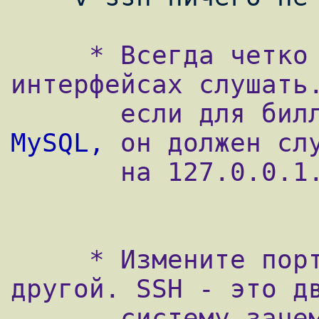
     * Всегда четко указывайте на каких 
интерфейсах слушать.
MySQL,
 он должен слу
       на 127.0.0.1.

     * Измените порт 22 SSH службы на 
другой. SSH - это дв
       систему,зачем чтобы кто-то вообще 