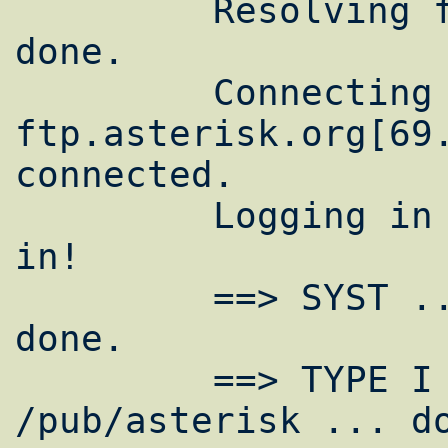
         Resolving ftp.asterisk.org... 
done.

         Connecting to 
ftp.asterisk.org[69.
connected.

         Logging in as anonymous ... Logged 
in!

         ==> SYST ... done.    ==> PWD ... 
done.

         ==> TYPE I ... done.  ==> CWD 
/pub/asterisk ... do