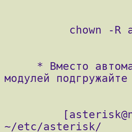
          chown -R asterisk:root /dev/zap

     * Вместо автоматической подгрузки 
модулей подгружайте 
         [asterisk@new asterisk-1.0.1]$ cd 
~/etc/asterisk/
