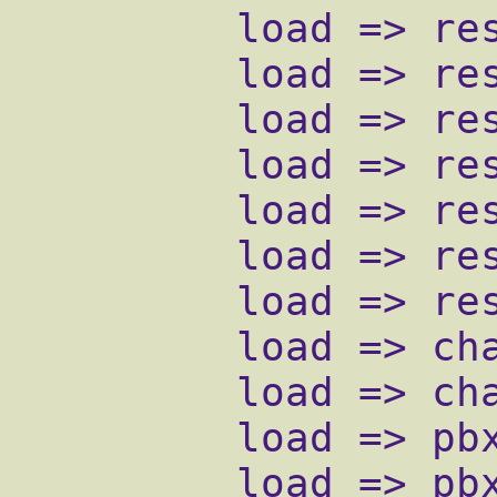
         load => res_features.so

         load => res_musiconhold.so

         load => res_crypto.so

         load => res_indications.so

         load => res_monitor.so

         load => res_agi.so

         load => res_adsi.so

         load => chan_sip.so

         load => chan_iax2.so

         load => pbx_config.so

         load => pbx_wilcalu.so ; Auto 