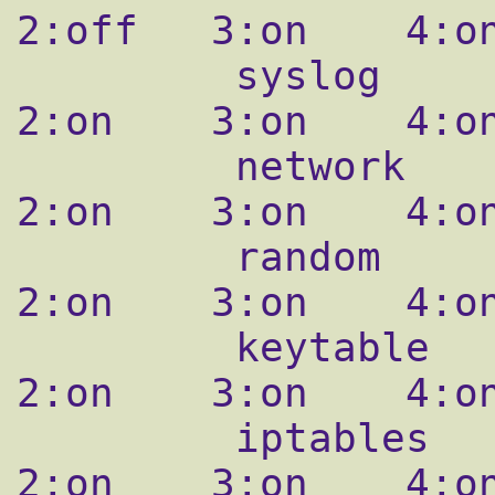
2:off   3:on    4:on
         syslog          0:off   1:off   
2:on    3:on    4:on
         network         0:off   1:off   
2:on    3:on    4:on
         random          0:off   1:off   
2:on    3:on    4:on
         keytable        0:off   1:on    
2:on    3:on    4:on
         iptables        0:off   1:off   
2:on    3:on    4:on