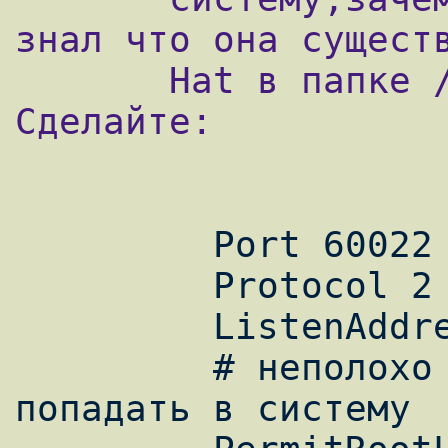
знал что она существ
       Hat в папке /etc/ssh/sshd_config 
Сделайте:

         Port 60022

         Protocol 2

         ListenAddress x.x.x.x

         # неполохо бы запретить root сразу 
попадать в систему
