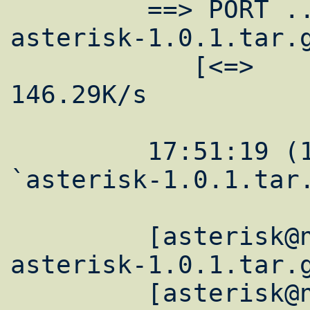
         ==> PORT ... done.    ==> RETR 
asterisk-1.0.1.tar.g
            [<=>                ] 9,558,497    
146.29K/s

         17:51:19 (146.29 KB/s) - 
`asterisk-1.0.1.tar.
         [asterisk@new tmp]$ tar zxf 
asterisk-1.0.1.tar.g
         [asterisk@new tmp]$ cd asterisk-