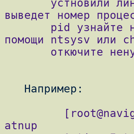
       устновили линукс. Комманда netstat 
выведет номер процес
       pid узнайте название. Далее при 
помощи ntsysv или ch
       откючите ненужную службу.

         [root@navigator root]# netstat -
atnup
