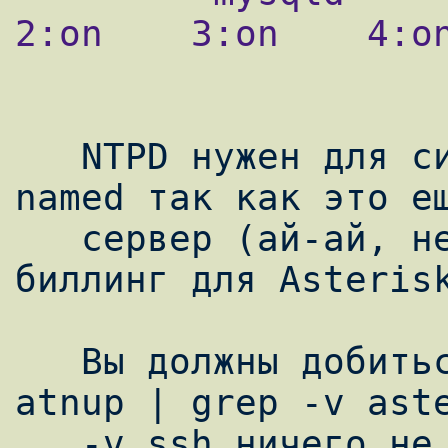
2:on    3:on    4:on
   NTPD нужен для синхронизации времени, 
named так как это ещ
   сервер (ай-ай, 
биллинг для Asterisk
   Вы должны добиться того, что netstat -
atnup | grep -v aste