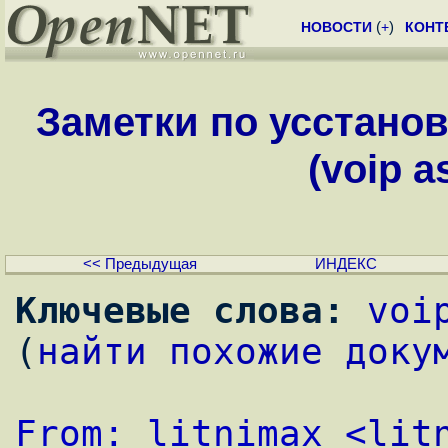
НОВОСТИ
(
+
)
КОНТ
Заметки по усстанов
(voip a
<< Предыдущая
ИНДЕКС
Ключевые слова:
voi
(
найти похожие доку
From: litnimax <
lit