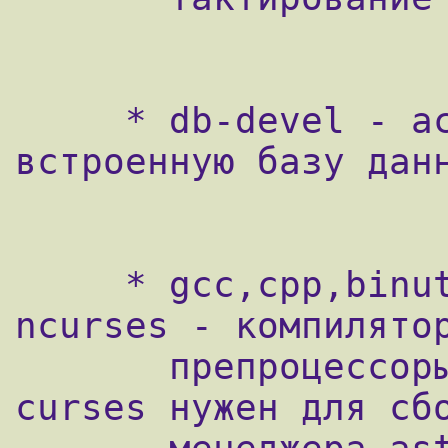
     * db-devel - астериск использует 
встроенную базу данн
     * gcc,cpp,binutils,bison,expat-devel и 
ncurses - компилятор
       препроцессоры и другие утилиты. 
curses нужен для сбо