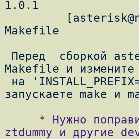
1.0.1

         [asterisk@new asterisk-1.0.1]$ vi 
Makefile

 Перед  сборкой asterisk отредактируйте 
Makefile и измените 
 на 'INSTALL_PREFIX=/home/asterisk'. Далее 
     * Нужно поправить разрешения на 
ztdummy и другие dev