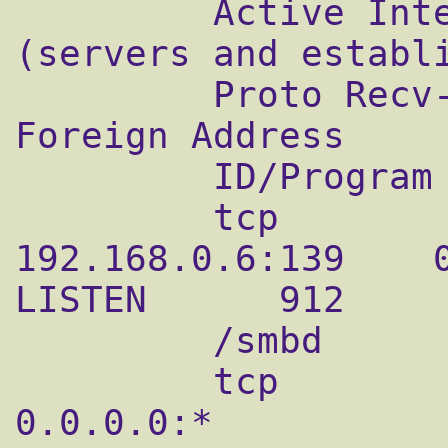
         Active Internet connections 
(servers and establi
         Proto Recv-Q Send-Q Local Address      
Foreign Address     
         ID/Program name

         tcp        0      0 
192.168.0.6:139    0.0.0.0:*  
LISTEN      912

         /smbd

         tcp        0      0 127.0.0.1:139      
0.0.0.0:*           