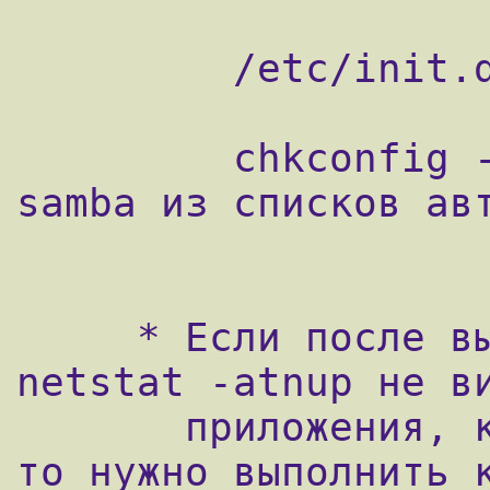
         /etc/init.d/samba stop

         chkconfig --del samba (отключает 
samba из списков авт
     * Если после выполнения команды 
netstat -atnup не ви
       приложения, которое нужно выключить, 
то нужно выполнить к