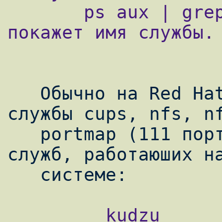
       ps aux | grep #pid процесса, которая 
покажет имя службы.

   Обычно на Red Hat 9 приходится отключать 
службы cups, nfs, nf
   portmap (111 порт), xinetd. Вот список 
служб, работаюших на
         kudzu           0:off   1:off   