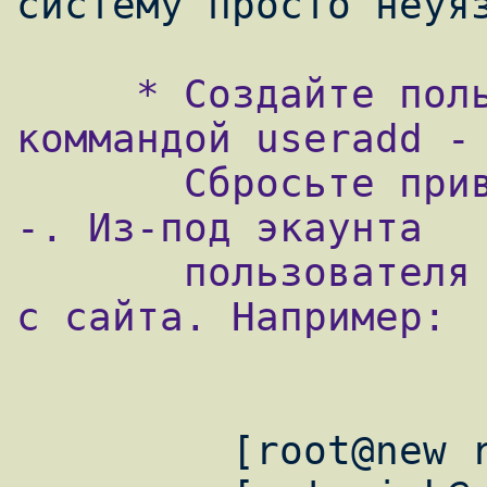
     * Создайте пользователя asterisk 
коммандой useradd - 
       Сбросьте привилегии root su asterisk 
-. Из-под экаунта

       пользователя asterisk скачайте пакет 
с сайта. Например:

         [root@new root]# su asterisk -
