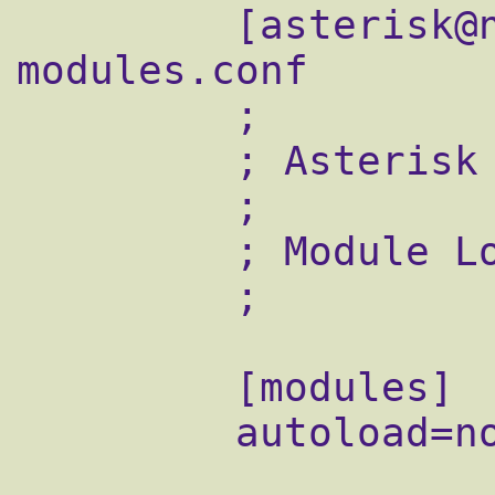
         [asterisk@new asterisk]$ cat 
modules.conf

         ;

         ; Asterisk configuration file

         ;

         ; Module Loader configuration file

         ;

         [modules]

         autoload=no
