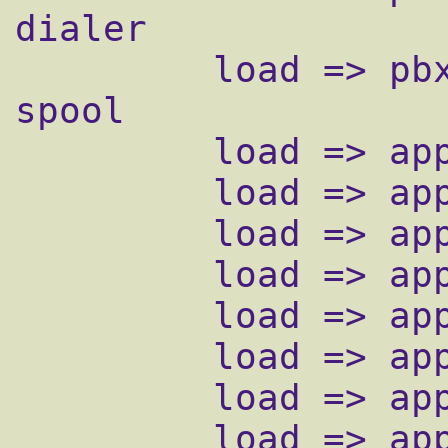
dialer

         load => pbx_spool.so ; outgoing 
spool

         load => app_setcallerid.so

         load => app_senddtmf.so

         load => app_macro.so

         load => app_authenticate.so

         load => app_waitforring.so

         load => app_db.so

         load => app_transfer.so

         load => app_setcidnum.so
