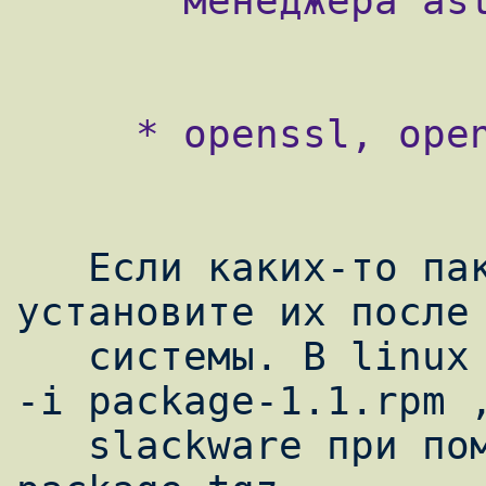
       менеджера astman.

     * openssl, openssl-devel - библиотеки

   Если каких-то пакетов не хватает, 
установите их после 
   системы. В linux при помощи комманды rpm 
-i package-1.1.rpm ,
   slackware при помощи installpgk 