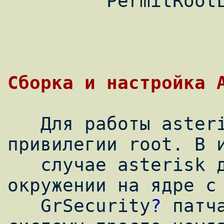
         PermitRootLogin no

   Для работы asterisk совсем необязательны 
привилегии root. В и
   случае asterisk дулжен работать в chroot 
окружении на ядре с

   GrSecurity
?
 патч