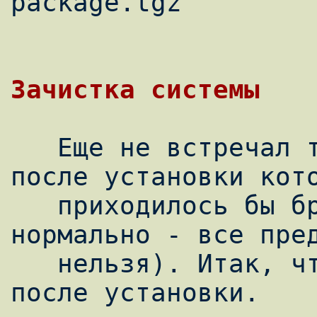
package.tgz

   Еще не встречал такого дистрибутива, 
после установки кото
   приходилось бы брать напильник (а это 
нормально - все пред
   нельзя). Итак, что надо сделать сразу 