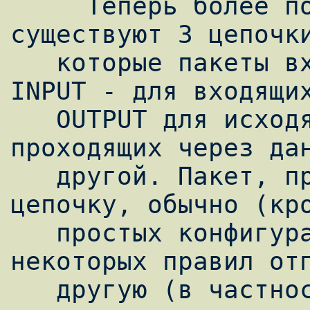
     Теперь более подробно. Изначально 
существуют 3 цепочки
   которые пакеты входят на фильтрацию. 
INPUT - для входящих
   OUTPUT для исходящих и FORWARD для 
проходящих через дан
   другой. Пакет, прошедший соответствующую 
цепочку, обычно (кро
   простых конфигураций) на основании 
некоторых правил отп
   другую (в частности, мы будем 