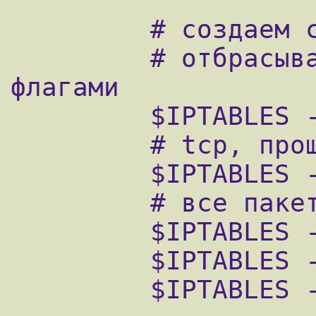
         # создаем свои цепочки

         # отбрасываем tcp с неправильными 
флагами

         $IPTABLES -N bad_tcp_packets

         # tcp, прошедшие основную проверку

         $IPTABLES -N allowed

         # все пакеты соотв. протоколов

         $IPTABLES -N tcp_packets

         $IPTABLES -N udp_packets

         $IPTABLES -N icmp_packets
