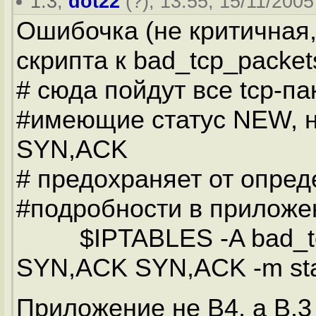
1.3
,
dot22
(
?
), 13:55, 15/11/2005
Ошибочка (не критичная,
скрипта к bad_tcp_packet
# сюда пойдут все tcp-п
#имеющие статус NEW, 
SYN,ACK
# предохраняет от опред
#подробности в приложени
$IPTABLES -A bad_tcp_p
SYN,ACK SYN,ACK -m sta
Приложение не B4, а B.3