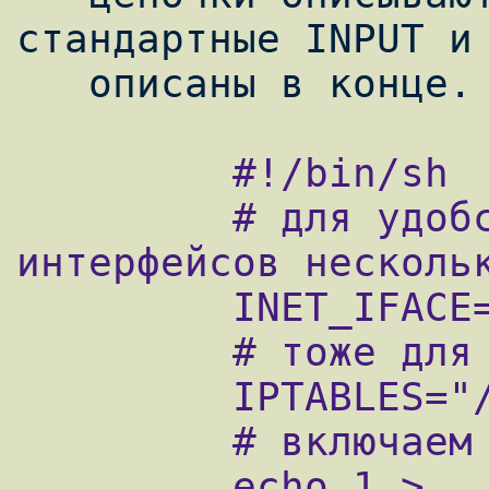
стандартные INPUT и 
         #!/bin/sh

         # для удобства, особенно если 
интерфейсов нескольк
         INET_IFACE="ppp0"

         # тоже для удобства

         IPTABLES="/sbin/iptables"

         # включаем пересылку пакетов

         echo 1 > 