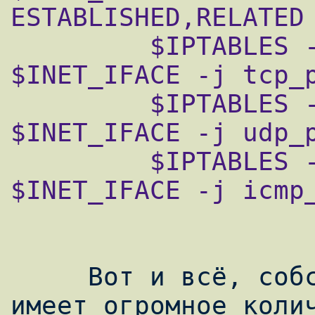
ESTABLISHED,RELATED 
         $IPTABLES -A INPUT -p TCP -i 
$INET_IFACE -j tcp_p
         $IPTABLES -A INPUT -p UDP -i 
$INET_IFACE -j udp_p
         $IPTABLES -A INPUT -p ICMP -i 
$INET_IFACE -j icmp_
     Вот и всё, собственно. Вообще iptables 
имеет огромное колич