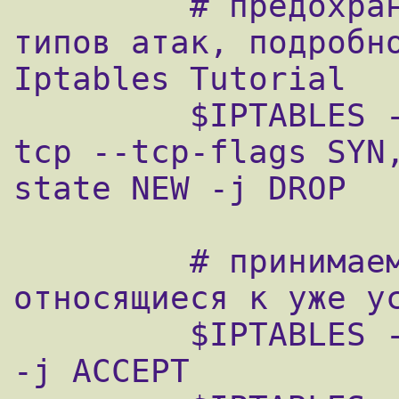
         # предохраняет от определенных 
типов атак, подробно
Iptables Tutorial

         $IPTABLES -A bad_tcp_packets -p 
tcp --tcp-flags SYN
state NEW -j DROP

         # принимаем все пакеты, 
относящиеся к уже ус
         $IPTABLES -A allowed -p TCP --syn 
-j ACCEPT
