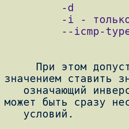
         -d

         -i - только для INPUT

         --icmp-type - только для icmp

     При этом допустимо между ключом и 
значением ставить зн
   означающий инверсию. В одном правиле 
может быть сразу нес
   условий.
