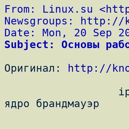
From: Linux.su <
htt
Newsgroups: 
http://
Date: Mon, 20 Sep 2
Subject: Основы раб
Оригинал: 
http://kn
                  iptables - встроенный в 
ядро брандмауэр

                        При нап