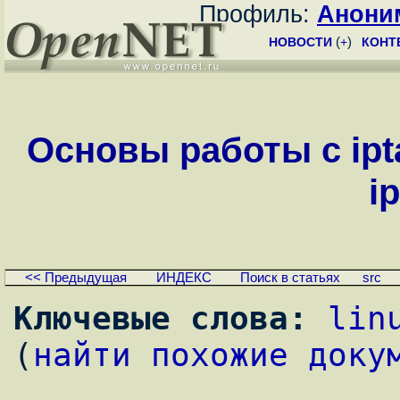
Профиль:
Анони
НОВОСТИ
(
+
)
КОНТ
Основы работы с iptab
i
<< Предыдущая
ИНДЕКС
Поиск в статьях
src
Ключевые слова:
lin
(
найти похожие доку