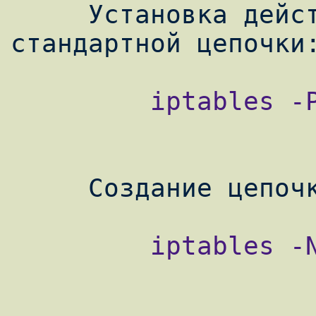
     Установка действия по умолчанию для 
         iptables -P

         iptables -N
