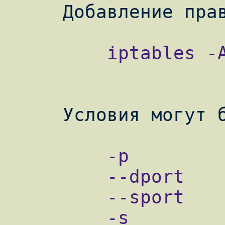
         iptables -A -j

         -p

         --dport

         --sport

         -s
