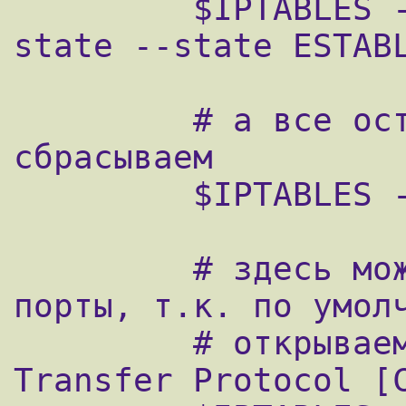
         $IPTABLES -A allowed -p TCP -m 
state --state ESTABL
         # а все остальные из этой цепочки 
сбрасываем

         $IPTABLES -A allowed -j DROP

         # здесь можно открыть некоторые 
порты, т.к. по умолч
         # открываем 21-й tcp (File 
Transfer Protocol [C