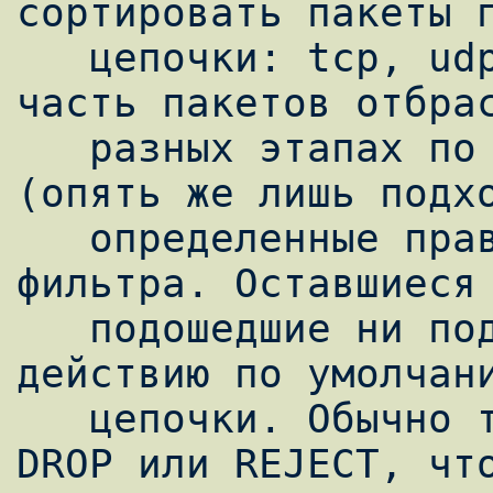
сортировать пакеты п
   цепочки: tcp, udp и icmp). "По дороге" 
часть пакетов отбрас
   разных этапах по разным причинам), часть 
(опять же лишь подхо
   определенные правила) успешно выходит из 
фильтра. Оставшиеся 
   подошедшие ни под одно правило) следуют 
действию по умолчани
   цепочки. Обычно таким действием делают 
DROP или REJECT, что