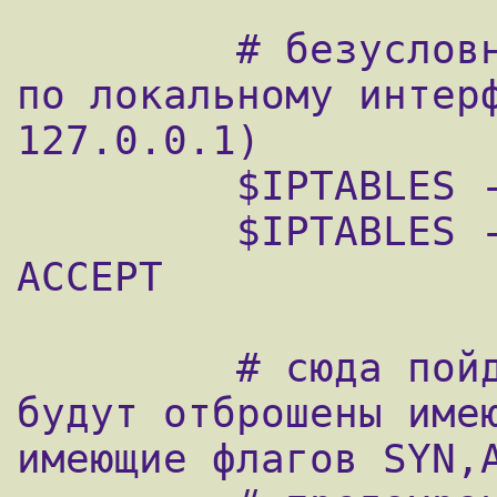
         # безусловно разрешаем соединения 
по локальному интерф
127.0.0.1)

         $IPTABLES -A INPUT -i lo -j ACCEPT

         $IPTABLES -A OUTPUT -o lo -j 
ACCEPT

         # сюда пойдут все tcp-пакеты, и 
будут отброшены имею
имеющие флагов SYN,A