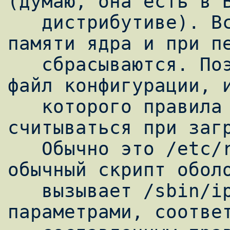
(думаю, она есть в В
   дистрибутиве). Все правила хранятся в 
памяти ядра и при пе
   сбрасываются. Поэтому необходимо создать 
файл конфигурации, и
   которого правила фильтрации будут 
считываться при загр
   Обычно это /etc/rc.d/rc.firewall. Это 
обычный скрипт оболо
   вызывает /sbin/iptables с определенными 
параметрами, соответ