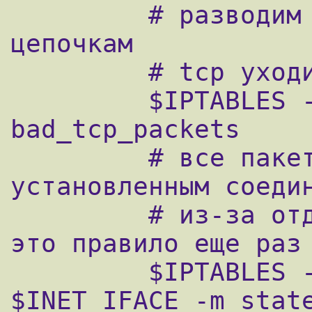
         # разводим пакеты по соотв. 
цепочкам

         # tcp уходит на доп. проверку

         $IPTABLES -A INPUT -p tcp -j 
bad_tcp_packets

         # все пакеты, относящиеся к уже 
установленным соедин
         # из-за отдельной цепочки пришлось 
это правило еще раз 
         $IPTABLES -A INPUT -p ALL -i 
$INET_IFACE -m state