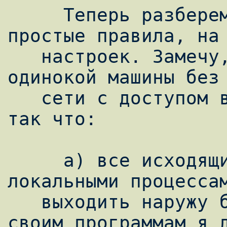
     Теперь разберем, как составляются 
простые правила, на 
   настроек. Замечу, что это настройки для 
одинокой машины без 
   сети с доступом в Интернет по диалапу, 
так что:

     а) все исходящие (т.е. созданные 
локальными процессам
   выходить наружу беспрепятственно, т.к. 
своим программам я д