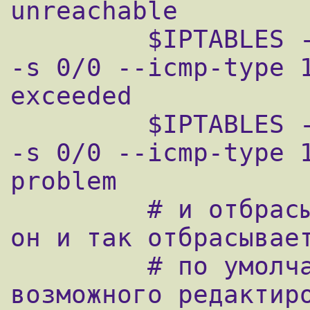
unreachable

         $IPTABLES -A icmp_packets -p ICMP 
-s 0/0 --icmp-type 1
exceeded

         $IPTABLES -A icmp_packets -p ICMP 
-s 0/0 --icmp-type 1
problem

         # и отбрасываем пинг (в принципе, 
он и так отбрасывает
         # по умолчанию, но это правило для 
возможного редактиро