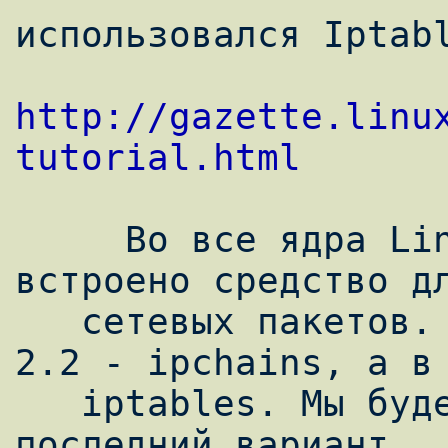
использовался Iptabl
http://gazette.linu
tutorial.html
     Во все ядра Linux, начиная с 2.0, 
встроено средство дл
   сетевых пакетов. В 2.0 это ipfwadm, в 
2.2 - ipchains, а в 
   iptables. Мы будем рассматривать 
последний вариант.
