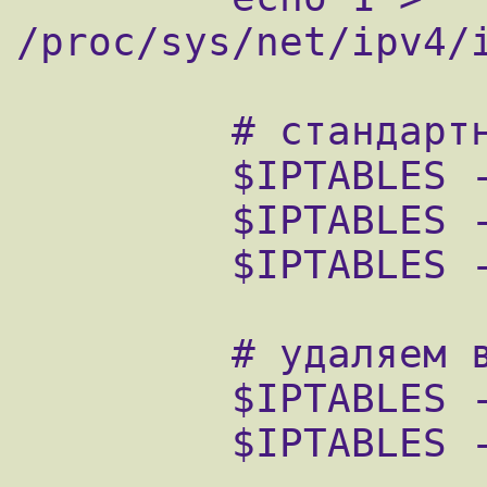
/proc/sys/net/ipv4/i
         # стандартные действия

         $IPTABLES -P INPUT DROP

         $IPTABLES -P OUTPUT ACCEPT

         $IPTABLES -P FORWARD DROP

         # удаляем все имеющиеся правила

         $IPTABLES -F

         $IPTABLES -X
