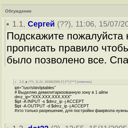
Обсуждение
1.1
,
Сергей
(
??
), 11:06, 15/07/2
Подскажите пожалуйста ка
прописать правило чтобы
было позволено все. Сп
2.2
,
z
(
??
), 11:21, 26/08/2005 [
^
] [
^^
] [
^^^
] [
ответить
]
ipt="/usr/sbin/iptables"
# Выделяю демилитаризованную зону в 1 айпи
dmz_ip="XXX.XXX.XXX.XXX"
$ipt -A INPUT -s $dmz_ip -j ACCEPT
$ipt -A OUTPUT -d $dmz_ip -j ACCEPT
#это только разрешение, для постройки фаирвола нужны