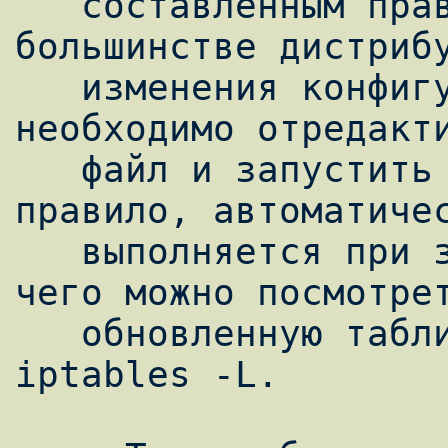
   составленным правилам. Поэтому в 
большинстве дистрибу
   изменения конфигурации iptables 
необходимо отредакти
   файл и запустить его (этот файл, как 
правило, автоматичес
   выполняется при загрузке машины). После 
чего можно посмотрет
   обновленную таблицу правил командой 
iptables -L.
