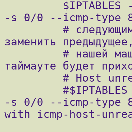
         $IPTABLES -A icmp_packets -p ICMP 
-s 0/0 --icmp-type 8
         # следующим правилом можно 
заменить предыдущее,
         # нашей машины вместо сообщения о 
таймауте будет прихо
         # Host unreachable

         #$IPTABLES -A icmp_packets -p ICMP 
-s 0/0 --icmp-type 
with icmp-host-unrea