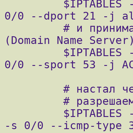
         $IPTABLES -A tcp_packets -p TCP -s 
0/0 --dport 21 -j al
         # и принимаем входящие с 53-го udp 
(Domain Name Server)
         $IPTABLES -A udp_packets -p UDP -s 
0/0 --sport 53 -j AC
         # настал черед ICMP

         # разрешаем необходимые типы

         $IPTABLES -A icmp_packets -p ICMP 
-s 0/0 --icmp-type 3