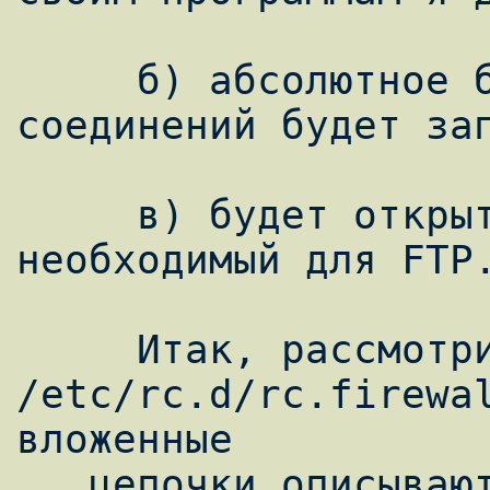
     б) абсолютное большинство входящих 
соединений будет зап
     в) будет открыт лишь 21-й TCP-порт, 
необходимый для FTP.
     Итак, рассмотрим мой 
/etc/rc.d/rc.firewal
вложенные

   цепочки описываются снизу вверх, т.е. 