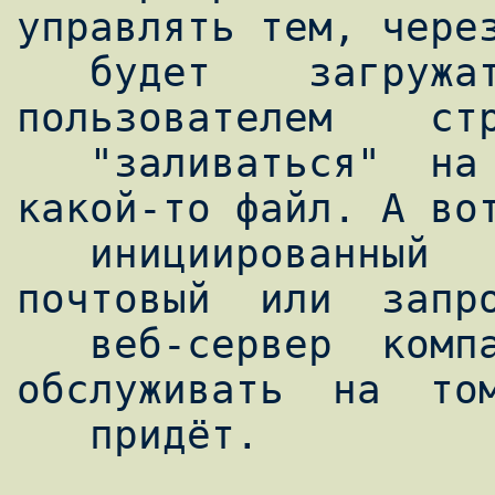
управлять тем, через
   будет    загружаться    запрошенная    
пользователем    стр
   "заливаться"  на  удалённый  FTP-сервер 
какой-то файл. А вот
   инициированный   "снаружи"   (например,   
почтовый  или  запро
   веб-сервер  компании),  придётся  
обслуживать  на  том
   придёт.
