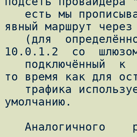
подсеть провайдера "
   есть мы прописываем для этих адресов 
явный маршрут через 
   (для  определённости  его  IP  будет  
10.0.1.2  со  шлюзом
   подключённый  к  каналу  "Мегаполиса", в 
то время как для ост
   трафика используется маршрут по 
умолчанию.

   Аналогичного    результата    можно    