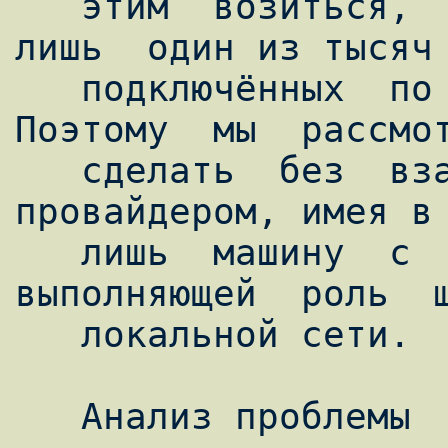
   этим  возиться,  если  вы  для  него  -  
лишь  один из тысяч 
   подключённых  по  обычному  ADSL.  
Поэтому  мы  рассмот
   сделать  без  взаимодействия  с 
провайдером, имея в 
   лишь  машину  с  установленной  FreeBSD,  
выполняющей  роль  ш
   локальной сети.

   Анализ проблемы
