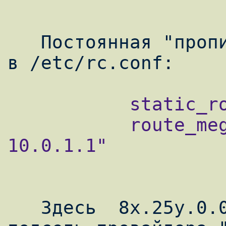
   Постоянная "прописка" маршрута делается 
           static_routes="meganet"

           route_meganet="-net 8x.25y 
10.0.1.1"

   Здесь  8x.25y.0.0  -  внутренняя  