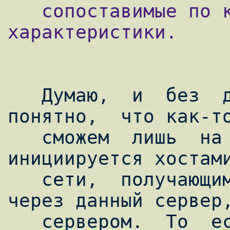
   сопоставимые по качеству и стоимости 
характеристики.

   Думаю,  и  без  длительных  объяснений  
понятно,  что как-то
   сможем  лишь  на  тот  трафик,  который 
инициируется хостами
   сети,  получающими  доступ  в Интернет 
через данный сервер,
   сервером.  То  есть  мы  сможем  