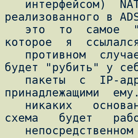
   интерфейсом)  NAT-сервера,  например,  
реализованного в ADS
   это  то  самое  "особое  условие",  на  
которое  я  ссылался
   противном  случае провайдер наверняка 
будет "рубить" у себ
   пакеты  с  IP-адресами,  не  
принадлежащими  ему.
   никаких   оснований   полагать,   что   
схема   будет   рабо
   непосредственном  использовании  "серых" 