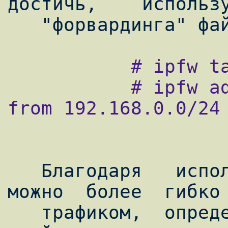
достичь,    использу
           # ipfw table 1 add 8x.25y.0.0/16

           # ipfw add 5000 fwd 10.0.1.1 ip 
from 192.168.0.0/24 
   Благодаря   использованию   файервола   
можно  более  гибко 
   трафиком,  определяя  его  в тот или 