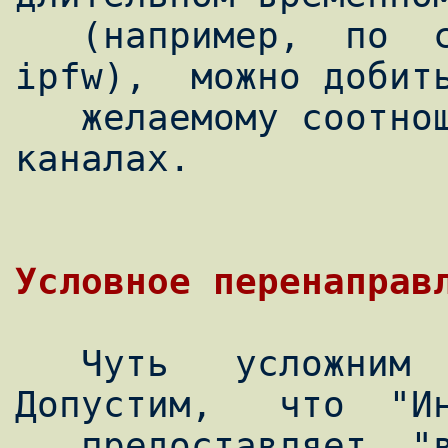
   (например,  по  счётчикам  того  же  
ipfw),  можно добить
   желаемому соотношения трафика в обоих 
каналах.

   Чуть   усложним   предыдущую   задачу.   
Допустим,   что  "Ин
   предоставляет  "внешний" трафик хоть и 