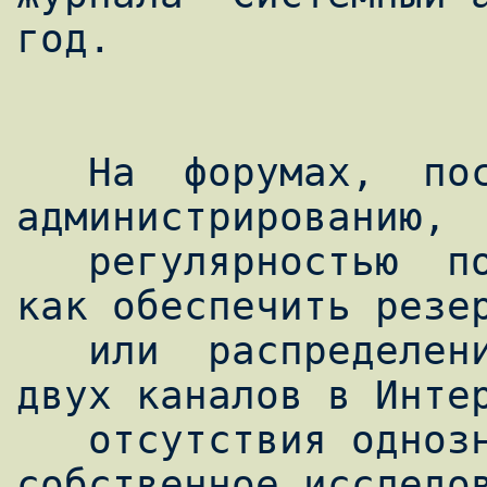
год.

   На  форумах,  посвящённых  системному  
администрированию,  
   регулярностью  появляются вопросы о том, 
как обеспечить резер
   или  распределение трафика при наличии 
двух каналов в Интер
   отсутствия однозначного ответа проведём 
собственное исследов