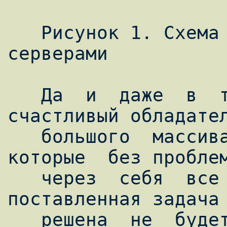
   Рисунок 1. Схема с "внешними" NAT-
серверами

   Да  и  даже  в  том случае, если вы - 
счастливый обладател
   большого  массива  реальных  адресов,  
которые  без проблем
   через  себя  все ваши провайдеры, 
поставленная задача 
   решена  не  будет.  Поскольку ответные 