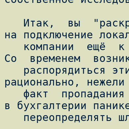
   Итак,  вы  "раскрутили"  своего  шефа  
на подключение локал
   компании  ещё  к  одному  провайдеру.  
Со  временем  возник
   распорядиться этим "богатством" более 
рационально, нежели 
   факт  пропадания канала по начинающейся 
в бухгалтерии панике
   переопределять шлюз по умолчанию.
