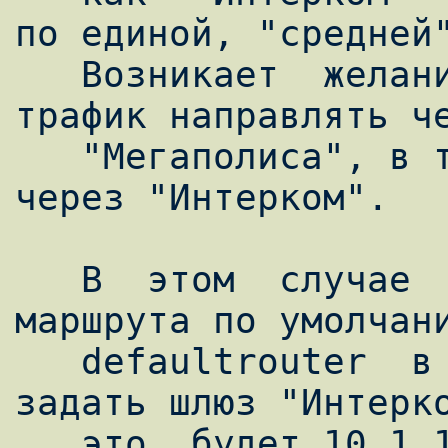
по единой, "средней"
   Возникает  желание  весь  внутрисетевой  
трафик направлять че
   "Мегаполиса", в то время как остальной - 
через "Интерком".

   В  этом  случае  логично  в  качестве  
маршрута по умолчани
   defaultrouter  в  файле /etc/rc.conf) 
задать шлюз "Интерко
   это  будет 10.1.1.1; на интерфейсе rl1 