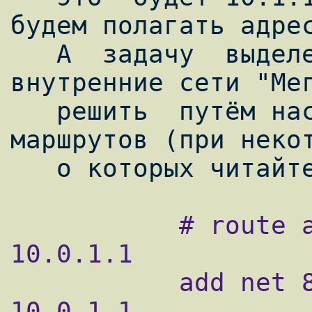
будем полагать адрес
   А  задачу  выделения  трафика  на 
внутренние сети "Мег
   решить  путём настройки статических 
маршрутов (при некот
           # route add 8x.25y.0.0/16 
10.0.1.1

           add net 8x.25y.0.0: gateway 
10.0.1.1
