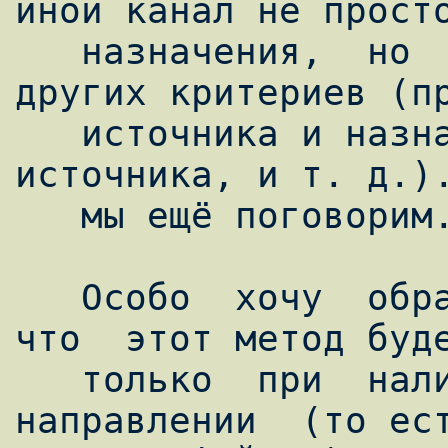
иной канал не просто
   назначения,  но  и  по  целому  ряду 
других критериев (пр
   источника и назначения, IP-адрес 
источника, и т. д.).
   мы ещё поговорим.

   Особо  хочу  обратить  ваше  внимание,  
что  этот метод буде
   только  при  наличии  в  соответствующем  
направлении  (то ест