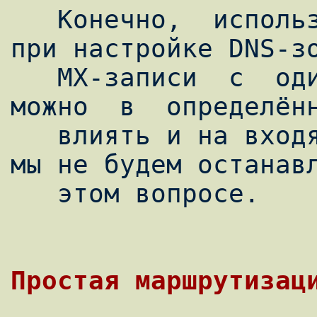
   Конечно,  используя  некоторые приёмы 
при настройке DNS-зо
   MX-записи  с  одинаковым  приоритетом,  
можно  в  определённ
   влиять и на входящий трафик, но сегодня 
мы не будем останавл
   этом вопросе.
