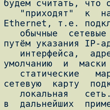
будем считать, что о
   "приходят"  к  нашему  серверу в виде 
Ethernet, т.е. подкл
   обычные  сетевые карты и настраиваются 
путём указания IP-ад
   интерфейса,  адреса  шлюза  по  
умолчанию  и  маски 
   статические   маршруты).   Через  третью  
сетевую  карту  подк
   локальная   сеть.  Для  определённости  
в  дальнейших  приме