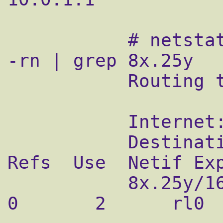
           # netstat -rn | head -4; netstat 
-rn | grep 8x.25y

           Routing tables

           Internet:

           Destination  Gateway       Flags 
Refs  Use  Netif Exp
           8x.25y/16    10.0.1.1        UGS   
0       2      rl0
