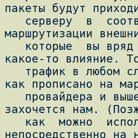
пакеты будут приходи
   серверу  в  соответствии  с  правилами 
маршрутизации внешни
   которые  вы вряд ли сможете оказать 
какое-то влияние. То
   трафик в любом случае будет идти так, 
как прописано на мар
   провайдера и выше, а не так, как 
захочется нам. (Позж
   как  можно  использовать  NAT 
непосредственно на н