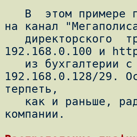
   В  этом примере показано перенаправление 
на канал "Мегаполиса
   директорского  трафика  с адреса 
192.168.0.100 и http
   из бухгалтерии с адресов 
192.168.0.128/29. Ос
терпеть,

   как и раньше, ради процветания родной 
компании.
