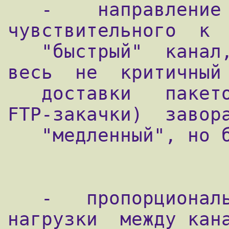
   -    направление   трафика,   
чувствительного  к  
   "быстрый"  канал,  в  то  время  как  
весь  не  критичный 
   доставки   пакетов   трафик  (например,  
FTP-закачки)  завора
   "медленный", но более дешёвый канал;

   -   пропорциональная  балансировка  
нагрузки  между кана