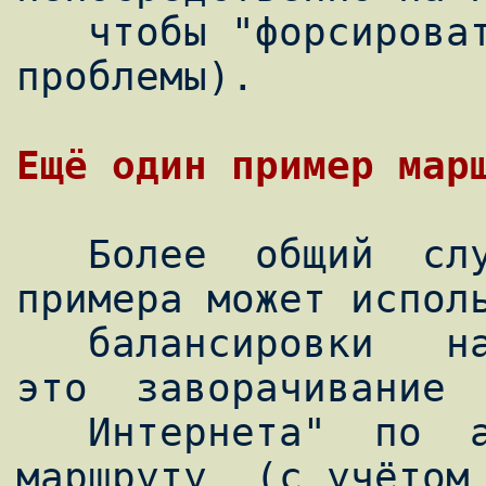
   чтобы "форсировать" решение данной 
проблемы).

   Более  общий  случай  рассмотренного  
примера может исполь
   балансировки   нагрузки  на  каналы  -  
это  заворачивание  
   Интернета"  по  альтернативному  
маршруту  (с учётом 