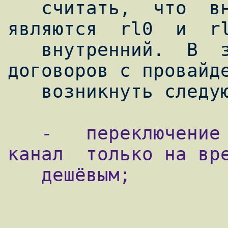
   считать,  что  внешними  интерфейсами  
являются  rl0  и  rl
   внутренний.  В  зависимости  от условий 
договоров с провайде
   -   переключение  на  более  дорогой  
канал  только на вре
   дешёвым;
