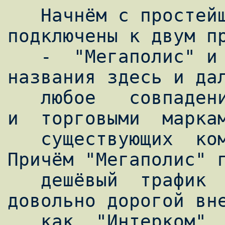
   Начнём с простейшей задачи. Допустим, мы 
подключены к двум пр
   -  "Мегаполис" и "Интерком" (все 
названия здесь и дал
   любое   совпадение   с  наименованиями  
и  торговыми  маркам
   существующих  компаний  случайно).  
Причём "Мегаполис" п
   дешёвый  трафик  внутри  сети, но 
довольно дорогой вне
   как  "Интерком"  продаёт  весь  трафик 