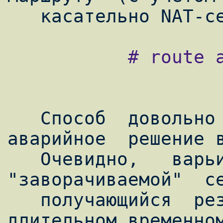
           # route add 0.0.0.0/1 10.0.1.1

   Способ  довольно  грубый,  но  как  
аварийное  решение в
   Очевидно,   варьируя   маску  
"заворачиваемой"  се
   получающийся  результат  на более-менее 
длительном временном