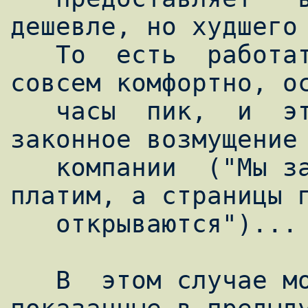
дешевле, но худшего 
   То  есть  работать  через "Интерком" не 
совсем комфортно, ос
   часы  пик,  и  это вызывает вполне 
законное возмущение 
   компании  ("Мы за Интернет такие деньги 
платим, а страницы п
   открываются")...

   В  этом случае можно дополнить 