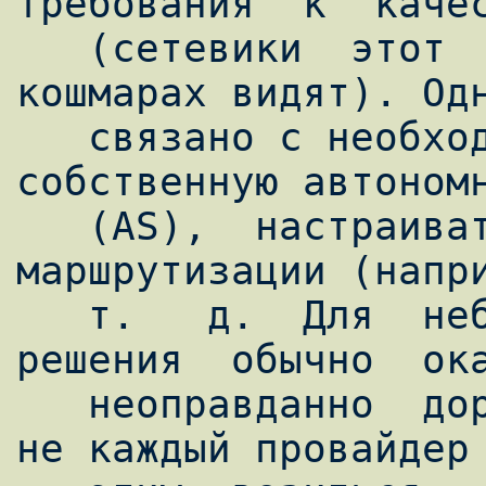
требования  к  качес
   (сетевики  этот  QoS уже в ночных 
кошмарах видят). Одн
   связано с необходимостью регистрировать 
собственную автономн
   (AS),  настраивать  один из протоколов 
маршрутизации (напри
   т.   д.  Для  небольших  компаний  такие  
решения  обычно  ока
   неоправданно  дорогими  и сложными, да и 
не каждый провайдер 