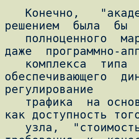
   Конечно,   "академически"  правильным  
решением  была  бы  
   полноценного  маршрутизатора  (возможно,  
даже  программно-апп
   комплекса  типа  Cisco),  
обеспечивающего  дина
регулирование

   трафика  на основании такой информации, 
как доступность того
   узла,  "стоимость"  маршрута,  