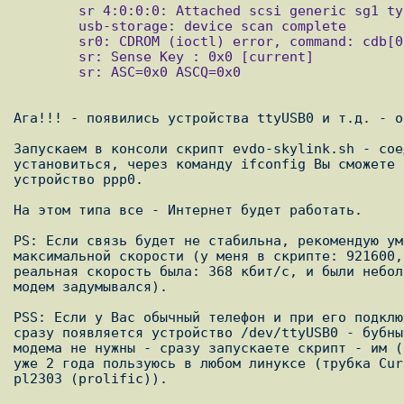
        sr 4:0:0:0: Attached scsi generic sg1 type 5

        usb-storage: device scan complete

        sr0: CDROM (ioctl) error, command: cdb[0]=0x46 46 00 00 00 00 00 00 00 20 00

        sr: Sense Key : 0x0 [current]

        sr: ASC=0x0 ASCQ=0x0

Ага!!! - появились устройства ttyUSB0 и т.д. - о
Запускаем в консоли скрипт evdo-skylink.sh - сое
установиться, через команду ifconfig Вы сможете 
устройство ppp0.

На этом типа все - Интернет будет работать.

PS: Если связь будет не стабильна, рекомендую ум
максимальной скорости (у меня в скрипте: 921600,
реальная скорость была: 368 кбит/с, и были небол
модем задумывался).

PSS: Если у Вас обычный телефон и при его подклю
сразу появляется устройство /dev/ttyUSB0 - бубны
модема не нужны - сразу запускаете скрипт - им (
уже 2 года пользуюсь в любом линуксе (трубка Cur
pl2303 (prolific)).
