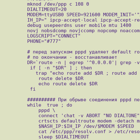
        mknod /dev/ppp c 108 0

        DIALTIMEOUT=20

        MODEM=ttyUSB0 SPEED=921600 MODEM_INIT='"AT+CRM=1;&C2" OK'

        IH_IP=" ipcp-accept-local ipcp-accept-remote noipdefault

        debug usepeerdns user mobile mtu 1400

        novj nobsdcomp novjccomp nopcomp noaccomp"

        LOGSCRIPT="CONNECT"

        PHONE="#777"

        # перед запуском pppd удаляет default router,

        # по окончании - восстанавливает

        DR=`route -n | egrep '^0.0.0.0'| grep -v ppp | sed 's/^[^ ]*  *\([^ ]*\) .*/default gw \1/'` ;

         if [ -n "$DR" ] ; then

           trap "echo route add $DR ; route add $DR ; exit"  2 3 9 15

            route delete $DR

            echo route delete $DR

         fi

        ########## При обрыве соединения pppd перезапускается ########

        while  true ; do

            pppd \

            connect 'chat -v ABORT "NO DIALTONE" ABORT "NO CARRIER" ABORT BUSY "" '"$MODEM_INIT"' ATDP'$PHONE' '"$LOGSCRIPT"' ;' \

            crtscts defaultroute modem -detach mru 1400 \

            $NASH_IP:$IH_IP /dev/$MODEM $SPEED

            cat /etc/ppp/resolv.conf > /etc/resolv.conf

            sleep $DIALTIMEOUT
