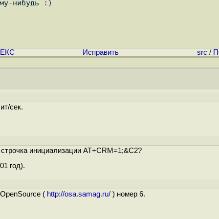
му-нибудь :)

ЕКС
Исправить
src
/
П
ит/сек.
, а строчка инициализации AT+CRM=1;&C2?
01 год).
 OpenSource (
http://osa.samag.ru/
) номер 6.