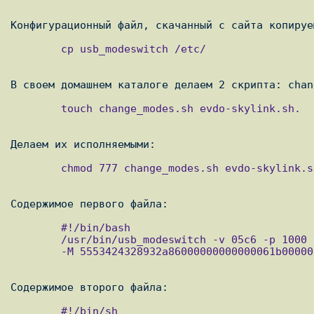
        cp usb_modeswitch /etc/

        touch change_modes.sh evdo-skylink.sh.

        chmod 777 change_modes.sh evdo-skylink.sh

        #!/bin/bash 

        /usr/bin/usb_modeswitch -v 05c6 -p 1000 -V 16d5 -P 6502 -m 0x00000008 \

        -M 5553424328932a86000000000000061b000000020000000000000000000000

        #!/bin/sh
