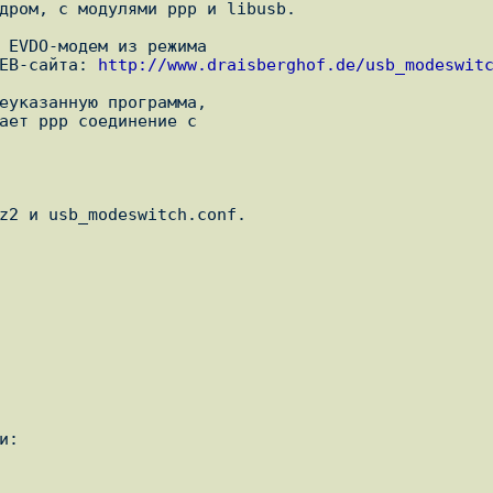
дром, с модулями ppp и libusb.

 EVDO-модем из режима

WEB-сайта: 
http://www.draisberghof.de/usb_modeswit
еуказанную программа,

z2 и usb_modeswitch.conf.
