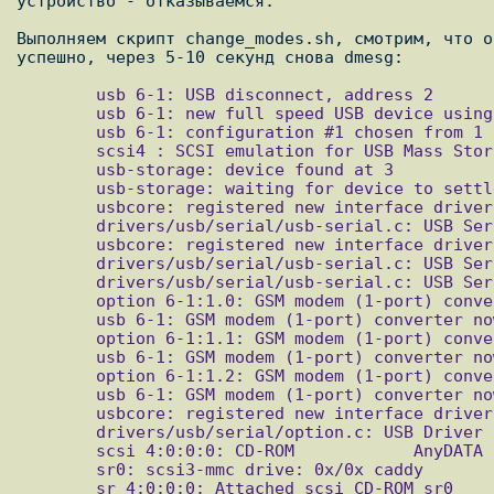
устройство - отказываемся.

Выполняем скрипт change_modes.sh, смотрим, что о
        usb 6-1: USB disconnect, address 2

        usb 6-1: new full speed USB device using uhci_hcd and address 3

        usb 6-1: configuration #1 chosen from 1 choice

        scsi4 : SCSI emulation for USB Mass Storage devices

        usb-storage: device found at 3

        usb-storage: waiting for device to settle before scanning

        usbcore: registered new interface driver usbserial

        drivers/usb/serial/usb-serial.c: USB Serial support registered for generic

        usbcore: registered new interface driver usbserial_generic

        drivers/usb/serial/usb-serial.c: USB Serial Driver core

        drivers/usb/serial/usb-serial.c: USB Serial support registered for GSM modem (1-port)

        option 6-1:1.0: GSM modem (1-port) converter detected

        usb 6-1: GSM modem (1-port) converter now attached to ttyUSB0

        option 6-1:1.1: GSM modem (1-port) converter detected

        usb 6-1: GSM modem (1-port) converter now attached to ttyUSB1

        option 6-1:1.2: GSM modem (1-port) converter detected

        usb 6-1: GSM modem (1-port) converter now attached to ttyUSB2

        usbcore: registered new interface driver option

        drivers/usb/serial/option.c: USB Driver for GSM modems: v0.7.1

        scsi 4:0:0:0: CD-ROM            AnyDATA  CD-ROM           1.00 PQ: 0 ANSI: 2

        sr0: scsi3-mmc drive: 0x/0x caddy

        sr 4:0:0:0: Attached scsi CD-ROM sr0
