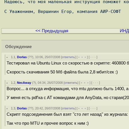
Надеюсь, что моя маленькая инструкция поможет ко
С Уважением, Вершинин Егор, компания АИР-СОФТ

<< Предыдущая
ИНД
Обсуждение
1.1
,
Dorlas
(
??
), 10:06, 25/07/2008 [
ответить
] [
﹢﹢﹢
] [
· · ·
]
Тестировал на Ubuntu Linux со скоростью в скрипте: 460800 б
Скорость скачивания 50 Мб файла была 2,8 мбит/сек :)
1.2
,
NecAway
(
?
), 04:34, 26/07/2008 [
ответить
] [
﹢﹢﹢
] [
· · ·
]
Вопрос... а откуда информация, что mtu должно быть 1400
У меня есть pdf'ка c AT командами для AnyData, но старая(20
1.3
,
Dorlas
(
??
), 20:42, 26/07/2008 [
ответить
] [
﹢﹢﹢
] [
· · ·
]
Скрипт подсоединения был взят "сто лет назад" из журнала:
Так что про MTU и прочее вопрос к ним :)