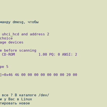
манду dmesg, чтобы

 все ? В каталоге /dev/

и у Вас в Linux

тировать новое
