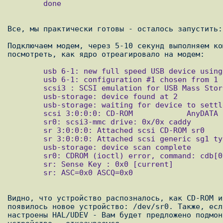
        done

Все, мы практически готовы - осталось запустить:

Подключаем модем, через 5-10 секунд выполняем ко
        usb 6-1: new full speed USB device using uhci_hcd and address 2

        usb 6-1: configuration #1 chosen from 1 choice

        scsi3 : SCSI emulation for USB Mass Storage devices

        usb-storage: device found at 2

        usb-storage: waiting for device to settle before scanning

        scsi 3:0:0:0: CD-ROM            AnyDATA  CD-ROM           1.00 PQ: 0 ANSI: 2

        sr0: scsi3-mmc drive: 0x/0x caddy

        sr 3:0:0:0: Attached scsi CD-ROM sr0

        sr 3:0:0:0: Attached scsi generic sg1 type 5

        usb-storage: device scan complete

        sr0: CDROM (ioctl) error, command: cdb[0]=0x46 46 00 00 00 00 00 00 00 20 00

        sr: Sense Key : 0x0 [current]

        sr: ASC=0x0 ASCQ=0x0

Видно, что устройство распозналось, как CD-ROM и
появилось новое устройство: /dev/sr0. Также, есл
настроены HAL/UDEV - Вам будет предложено подмон