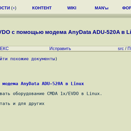
ОСТИ
(
+
)
КОНТЕНТ
WIKI
MAN'ы
ФО
VDO с помощью модема AnyData ADU-520A в Lin
ЕКС
Исправить
src
/
П
йти похожие документы
)
 модема AnyData ADU-520A в Linux
вать оборудование CMDA 1x/EVDO в Linux.

тать и для других
