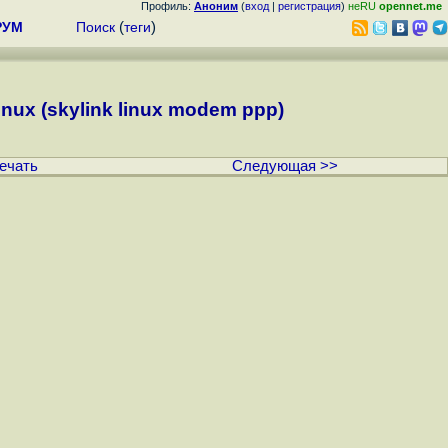
Профиль:
Аноним
(
вход
|
регистрация
)
неRU
opennet.me
РУМ
Поиск
(
теги
)
ux (skylink linux modem ppp)
ечать
Следующая >>