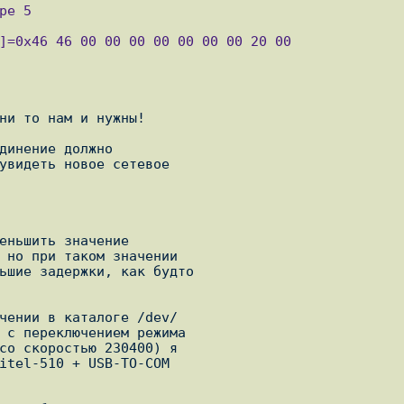
ни то нам и нужны!

динение должно

увидеть новое сетевое

еньшить значение

 но при таком значении

ьшие задержки, как будто

чении в каталоге /dev/

 с переключением режима

со скоростью 230400) я

itel-510 + USB-TO-COM
