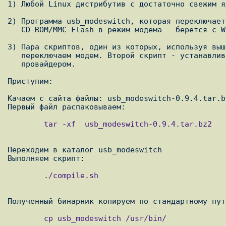
1) Любой Linux дистрибутив с достаточно свежим я
2) Программа usb_modeswitch, которая переключает
   CD-ROM/MMC-Flash в режим модема - берется с 
3) Пара скриптов, один из которых, используя выш
   переключаем модем. Второй скрипт - устанавливает ppp соединение с

   провайдером.

Приступим:

Качаем с сайта файлы: usb_modeswitch-0.9.4.tar.b
        tar -xf  usb_modeswitch-0.9.4.tar.bz2

Переходим в каталог usb_modeswitch

        ./compile.sh

        cp usb_modeswitch /usr/bin/
