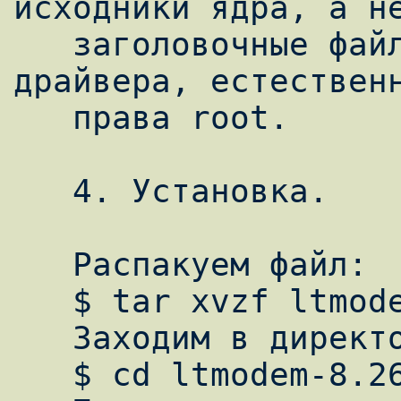
исходники ядра, а не
   заголовочные файлы. Для установки модуля 
драйвера, естественн
   права root.

   4. Установка. 

   Распакуем файл:

   $ tar xvzf ltmodem-8.26a9.tar.gz

   Заходим в директорию.

   $ cd ltmodem-8.26a9
