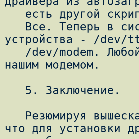
драйвера из автозагр
   есть другой скрипт - 'cleanup'.

   Все. Теперь в системе появилось два 
устройства - /dev/tt
   /dev/modem. Любой из них и является 
нашим модемом.

   5. Заключение. 

   Резюмируя вышесказанное, можно сказать, 
что для установки др