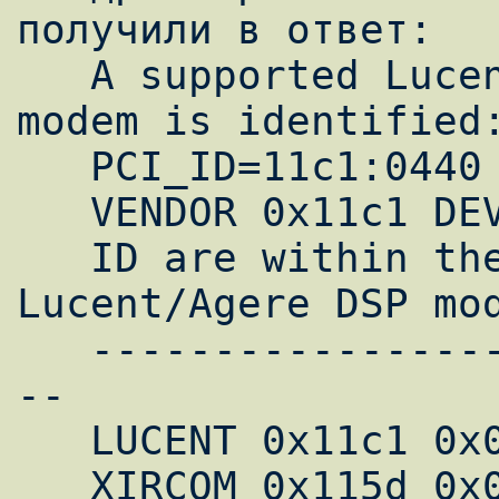
получили в ответ:

   A supported Lucent/Agere DSP chipset 
modem is identified:
   PCI_ID=11c1:0440

   VENDOR 0x11c1 DEVICE 0x0440

   ID are within the serviced ranges for 
Lucent/Agere DSP mod
   ----------------------------------------
--

   LUCENT 0x11c1 0x0440-0x045c

   XIRCOM 0x115d 0x0000-0x000F
