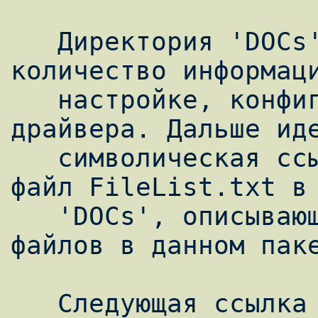
   Директория 'DOCs' содержит большое 
количество информаци
   настройке, конфигурированию модема и 
драйвера. Дальше иде
   символическая ссылка, указывающая на 
файл FileList.txt в 
   'DOCs', описывающий предназначение всех 
файлов в данном паке
   Следующая ссылка указывает на файл в 