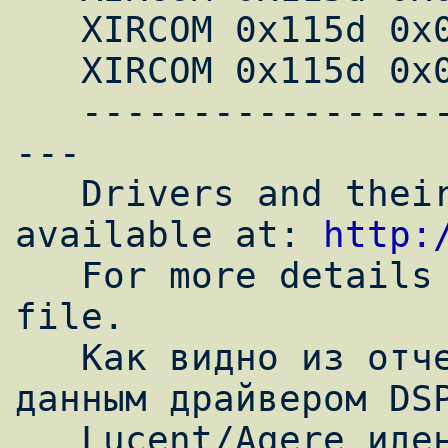
   XIRCOM 0x115d 0x0440-0x045c

   XIRCOM 0x115d 0x0010-0x03ff

   ----------------------------------------
---

   Drivers and their compiler kits are 
available at: 
http:
   For more details read the Recording 
file.

   Как видно из отчета, поддерживаемый 
данным драйвером DSP
   Lucent/Agere идентифицирован.
