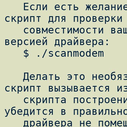
   Если есть желание, то можно запустить 
скрипт для проверки

   совместимости вашего модема с данной 
версией драйвера:

   $ ./scanmodem

   Делать это необязательно, т.к. этот же 
скрипт вызывается из
   скрипта построения модуля драйвера. Но 
убедится в правильно
   драйвера не помешает. Вот, что мы 