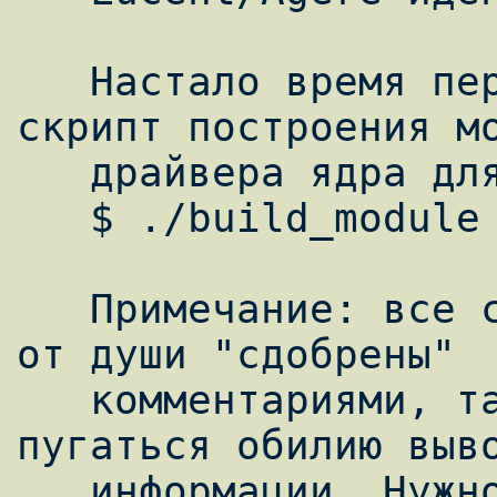
   Настало время перейти к делу. Запустим 
скрипт построения мо
   драйвера ядра для нашего модема:

   $ ./build_module

   Примечание: все скрипты в данном пакете 
от души "сдобрены"

   комментариями, так, что не стоит 
пугаться обилию выво
   информации. Нужно просто нажимать 