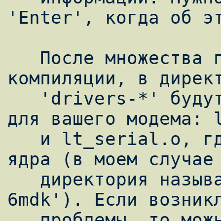
'Enter', когда об эт
   После множества проверок зависимостей и 
компиляции, в директ
   'drivers-*' будут лежать два модуля ядра 
для вашего модема: l
   и lt_serial.o, где * - версия вашего 
ядра (в моем случае 
   директория называлась 'drivers-2.4.18-
6mdk'). Если возникл
   проблемы, то можно посмотреть файл 