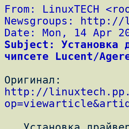
From: LinuxTECH <
ro
Newsgroups: 
http://
Date: Mon, 14 Apr 2
Subject: Установка д
чипсете Lucent/Ager
Оригинал: 
http://linuxtech.pp
op=viewarticle&arti
   Установка драйвера модема на чипсете 