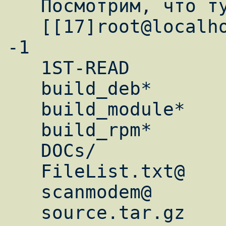
   Посмотрим, что тут есть:

   [[17]root@localhost ltmodem-8.26a9]$ ls 
-1

   1ST-READ

   build_deb*

   build_module*

   build_rpm*

   DOCs/

   FileList.txt@

   scanmodem@

   source.tar.gz
