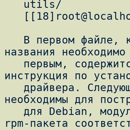
   utils/

   [[18]root@localhost ltmodem-8.26a9]$

   В первом файле, который как видно из 
названия необходимо 
   первым, содержится краткая информация и 
инструкция по устано
   драйвера. Следующие три скрипта 
необходимы для постр
   для Debian, модуля драйвера и просто 
rpm-пакета соответст