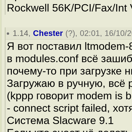
Rockwell 56K/PCI/Fax/Int
1.14
,
Chester
(
?
), 02:01, 16/10/2
Я вот поставил ltmodem-8
в modules.conf всё заши
почему-то при загрузке н
Загружаю в ручную, всё 
(kppp говорит modem is b
- connect script failed, х
Система Slacware 9.1