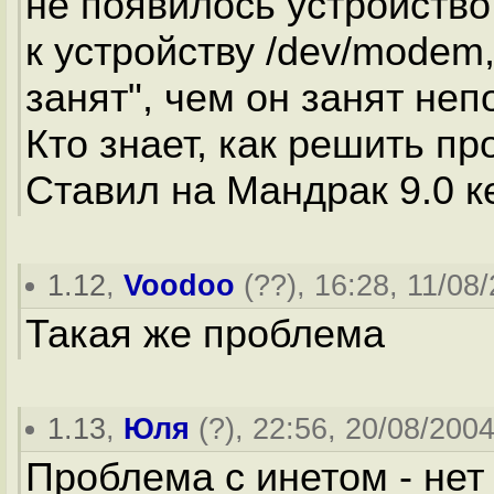
не появилось устройство 
к устройству /dev/mode
занят", чем он занят неп
Кто знает, как решить п
Ставил на Мандрак 9.0 ке
1.12
,
Voodoo
(
??
), 16:28, 11/08
Такая же проблема
1.13
,
Юля
(
?
), 22:56, 20/08/2004
Проблема с инетом - нет