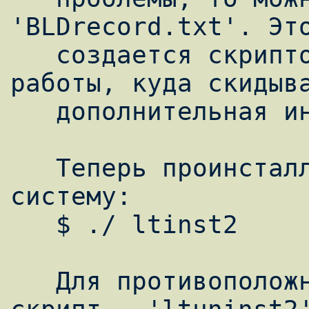
'BLDrecord.txt'. Это
   создается скриптом во время своей 
работы, куда скидыва
   дополнительная информация.

   Теперь проинсталлируем драйвер в 
систему:

   $ ./ ltinst2

   Для противоположных целей служит другой 