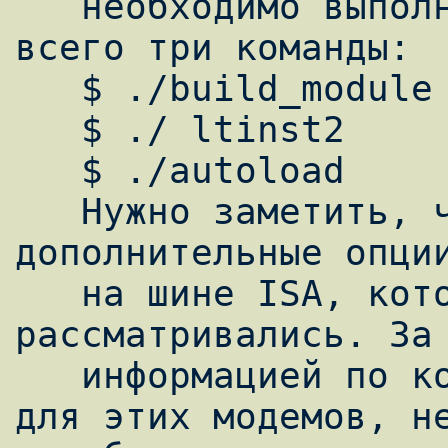
   необходимо выполнить последовательно 
всего три команды:

   $ ./build_module

   $ ./ ltinst2

   $ ./autoload

   Нужно заметить, что драйвер еще имеет 
дополнительные опции
   на шине ISA, которые здесь не 
рассматривались. За 
   информацией по конфигурированию драйвера 
для этих модемов, не