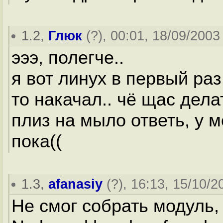
1.2
,
Глюк
(
?
), 00:01, 18/09/2003 
эээ, полегче..
я вот линух в первый раз
то накачал.. чё щас дела
плиз на мыло ответь, у 
пока((
1.3
,
afanasiy
(
?
), 16:13, 15/10/2
Не смог собрать модуль,