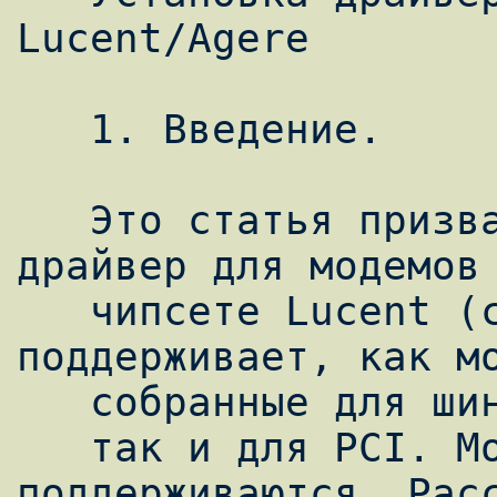
Lucent/Agere

   1. Введение.

   Это статья призвана помочь установить 
драйвер для модемов 
   чипсете Lucent (сейчас Agere). Драйвер 
поддерживает, как мо
   собранные для шины ISA,

   так и для PCI. Модемы AMR не 
поддерживаются. Расс