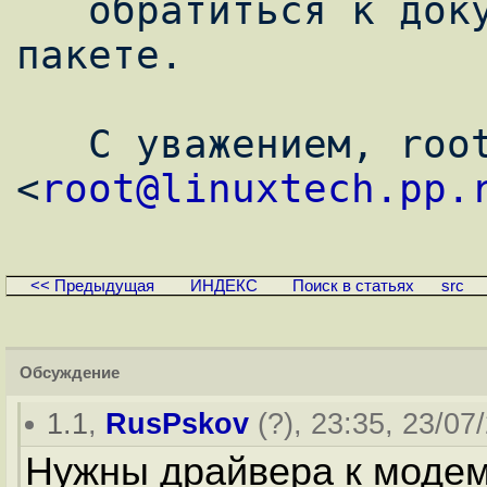
   обратиться к документации поставляемой в 
пакете.

   С уважением, root at LinuxTECH 
<
root@linuxtech.pp.
<< Предыдущая
ИНДЕКС
Поиск в статьях
src
Обсуждение
1.1
,
RusPskov
(
?
), 23:35, 23/07
Нужны драйвера к модему