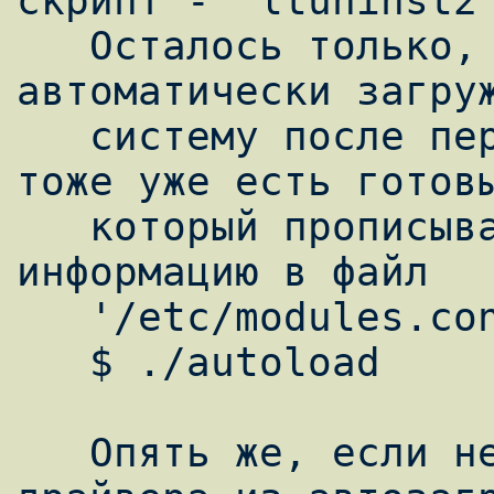
скрипт - 'ltuninst2'
   Осталось только, чтобы драйвер модема 
автоматически загруж
   систему после перезагрузки. Для этого 
тоже уже есть готовы
   который прописывает всю необходимую 
информацию в файл

   '/etc/modules.conf':

   $ ./autoload

   Опять же, если необходимо удалить модуль 