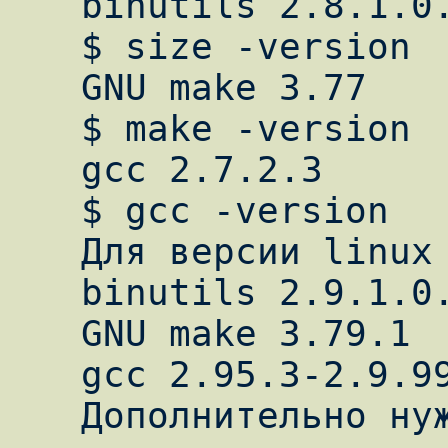
   binutils 2.8.1.0.23

   $ size -version

   GNU make 3.77

   $ make -version

   gcc 2.7.2.3

   $ gcc -version

   Для версии linux kernel 2.4.18:

   binutils 2.9.1.0.25

   GNU make 3.79.1

   gcc 2.95.3-2.9.99 

   Дополнительно нужно иметь полные 