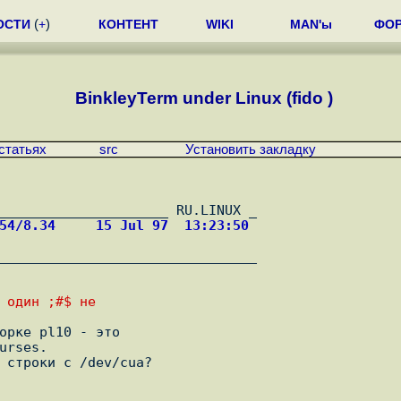
ОСТИ
(
+
)
КОНТЕНТ
WIKI
MAN'ы
ФО
BinkleyTerm under Linux (fido )
статьях
src
Установить закладку
054/8.34     15 Jul 97  13:23:50 
________________________________

е один ;#$ не
rses.
