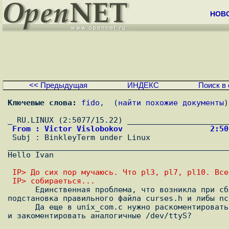
НОВ
<< Предыдущая
ИНДЕКС
Поиск в 
Ключевые слова:
fido
,  (
найти похожие документы
)
 From : Victor Vislobokov                   2:5

 Subj : BinkleyTerm under Linux                                                 

________________________________________________
Hello Ivan

 IP> До сих пор мучаюсь. Что pl3, pl7, pl10. Вс
 IP> собираеться...

      Единственная проблема, что возникла при сборке pl10 - это

подстановка правильного файла curses.h и либы ncu
      Да еще в unix_com.c нужно раскоментировать строки с /dev/cua?

и закоментировать аналогичные /dev/ttyS?
