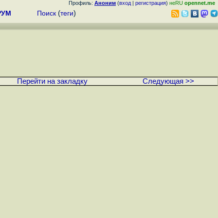
Профиль:
Аноним
(
вход
|
регистрация
)
неRU
opennet.me
РУМ
Поиск
(
теги
)
Перейти на закладку
Следующая >>