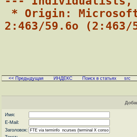
--- Individualists,
 * Origin: Microsoft free station @ 
2:463/59.6o (2:463/
<< Предыдущая
ИНДЕКС
Поиск в статьях
src
Доба
Имя:
E-Mail:
Заголовок:
Текст: