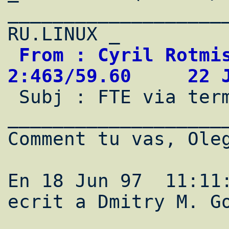
____________________
 From : Cyril Rotmistrovsky                 
2:463/59.60     22 

 Subj : FTE via terminfo & ncurses                                              

___________________
Comment tu vas, Oleg
En 18 Jun 97  11:11:
ecrit a Dmitry M. Go