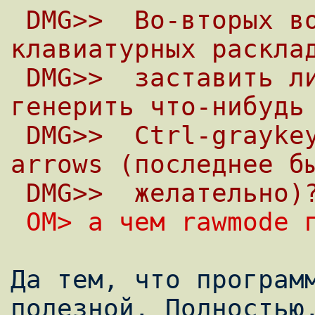
 DMG>>  Во-вторых вопрос к знатокам 
клавиатурных раскла
 DMG>>  заставить линуксовую консоль 
генерить что-нибудь
 DMG>>  Ctrl-graykeys, Ctrl-arrows, Shift-
arrows (последнее б
 DMG>>  желательно)
 OM> а чем rawmode 
Да тем, что программ
полезной. Полностью.