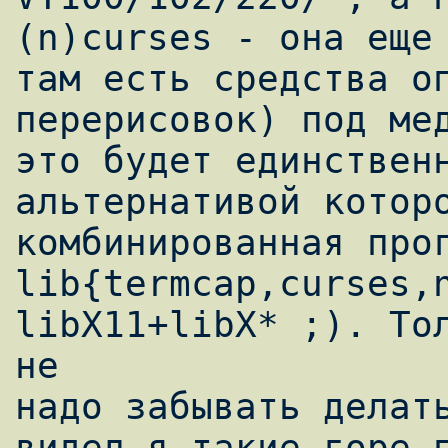
(n)curses - она еще 
там есть средства оп
перерисовок) под мед
это будет единственн
альтернативой которо
комбинированная прог
lib{termcap,curses,n
libX11+libX* ;). Тол
не

надо забывать делать
видел я такие горе-п