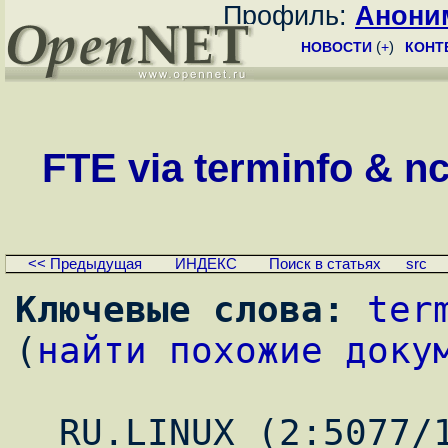
Профиль:
Анони
НОВОСТИ
(
+
)
КОНТ
FTE via terminfo & nc
<< Предыдущая
ИНДЕКС
Поиск в статьях
src
Ключевые слова:
ter
(
найти похожие доку
_ RU.LINUX (2:5077/1