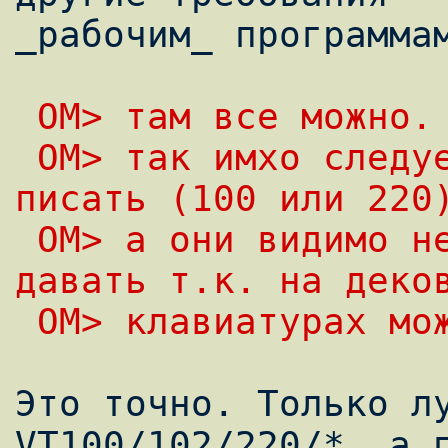
_рабочим_ программам
 OM> там все можно.
 OM> так имхо следует под какой-нибудь VT 
писать (100 или 220
 OM> а они видимо не умеют такие вещи 
давать т.к. на деко
 OM> клавиатуpах мо
Это точно. Только лу
VT100/102/220/*, а п