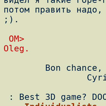
потом править надо, 
;).

 OM>                                     
Oleg.
        Bon chance,

                Cyril
