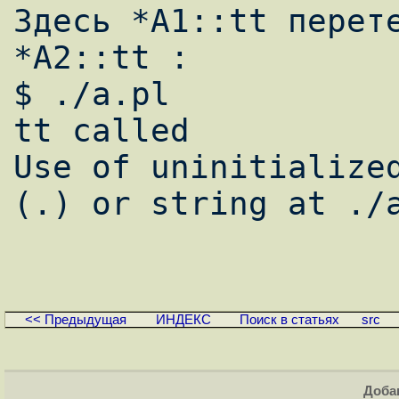
Здесь *A1::tt перете
*A2::tt :

$ ./a.pl

tt called

Use of uninitialized
(.) or string at ./a
<< Предыдущая
ИНДЕКС
Поиск в статьях
src
Доба