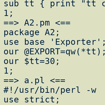
sub tt { print "tt c
1;

==> A2.pm <==

package A2;

use base 'Exporter';
our @EXPORT=qw(*tt);
our $tt=30;

1;

==> a.pl <==

#!/usr/bin/perl -w

use strict;
