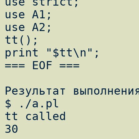
use strict;

use A1;

use A2;

tt();

print "$tt\n";

=== EOF ===

Результат выполнения
$ ./a.pl

tt called

30
