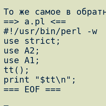
То же самое в обратн
==> a.pl <==

#!/usr/bin/perl -w

use strict;

use A2;

use A1;

tt();

print "$tt\n";

=== EOF ===
