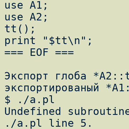
use A1;

use A2;

tt();

print "$tt\n";

=== EOF ===

Экспорт глоба *A2::t
экспортированый *A1:
$ ./a.pl

Undefined subroutine
./a.pl line 5.
