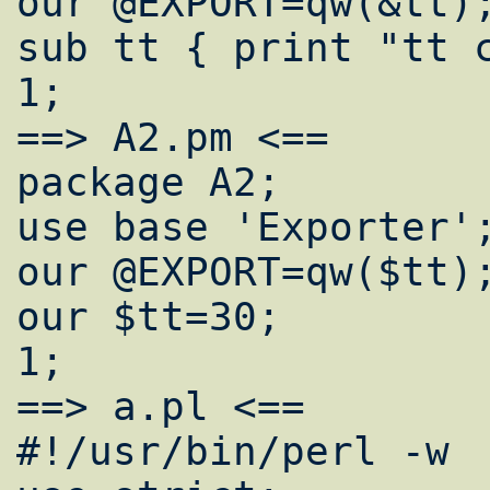
our @EXPORT=qw(&tt);
sub tt { print "tt c
1;

==> A2.pm <==

package A2;

use base 'Exporter';
our @EXPORT=qw($tt);
our $tt=30;

1;

==> a.pl <==

#!/usr/bin/perl -w
