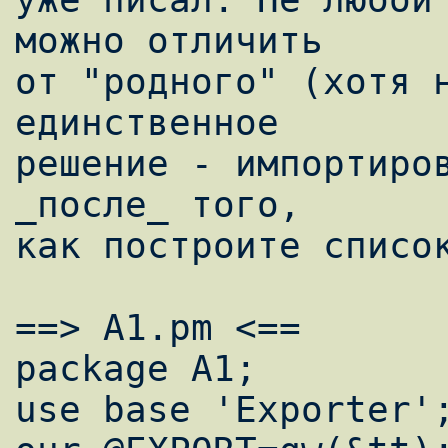
можно отличить

от "родного" (хотя н
единственное

решение - импортиров
_после_ того,

как построите список
==> A1.pm <==

package A1;

use base 'Exporter';