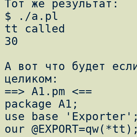
Тот же результат:

$ ./a.pl

tt called

30

А вот что будет если
целиком:

==> A1.pm <==

package A1;

use base 'Exporter';
our @EXPORT=qw(*tt);