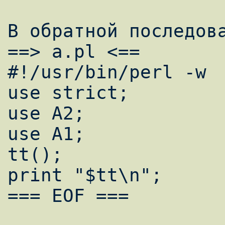
В обратной последова
==> a.pl <==

#!/usr/bin/perl -w

use strict;

use A2;

use A1;

tt();

print "$tt\n";

=== EOF ===
