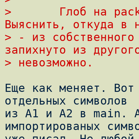
> 	Глоб на package - он и есть глоб. 
Выяснить, откуда в 
> - из собственного 
запихнуто из другог
> невозможно.
Еще как меняет. Вот 
отдельных символов

из A1 и A2 в main. А
импортированых симво
уже писал. Hе любой 