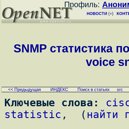
Профиль:
Анони
НОВОСТИ
(
+
)
КОНТ
SNMP статистика по 
voice sn
<< Предыдущая
ИНДЕКС
Поиск в статьях
src
Ключевые слова:
cis
statistic
,  (
найти 