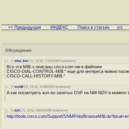
<< Предыдущая
ИНДЕКС
Поиск в статьях
src
Обсуждение
1
,
tima_ben
(
?
), 15:56, 27/03/2003 [
ответить
]
Все эти MIB-s описаны cisco.com-ом в файлике
CISCO-DIAL-CONTROL-MIB.* еще для интереса можно посм
CISCO-CALL-HISTORY-MIB.*
2
,
nv146
(
?
), 15:42, 11/08/2003 [
ответить
]
А как посмотреть кол-во занятых DSP на NM-NDV в момент в
3
,
dzh
(
?
), 18:52, 03/02/2005 [
ответить
]
http://tools.cisco.com/Support/SNMP/do/BrowseMIB.do?loca