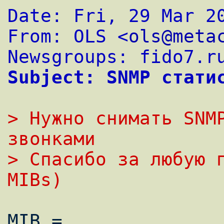
Date: Fri, 29 Mar 2
From: OLS <
ols@meta
Newsgroups: fido7.r
Subject: SNMP стати
> Нужно снимать SNM
звонками
> Спасибо за любую п
MIBs)
MIB = 