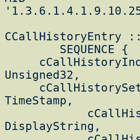
'1.3.6.1.4.1.9.10.2
CCallHistoryEntry ::
        SEQUENCE {

     cCallHistoryIndex                     
Unsigned32,

     cCallHistorySetupTime                 
TimeStamp,

            cCallHistoryPeerAddress               
DisplayString,

            cCallHistoryPeerSubAddress            