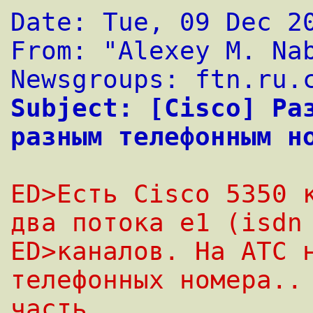
Date: Tue, 09 Dec 2
From: "Alexey M. Na
Newsgroups: ftn.ru.
Subject: [Cisco] Раз
разным телефонным н
ED>Есть Cisco 5350 к
два потока e1 (isdn
ED>каналов. Hа АТС н
телефонных номера.. 
часть