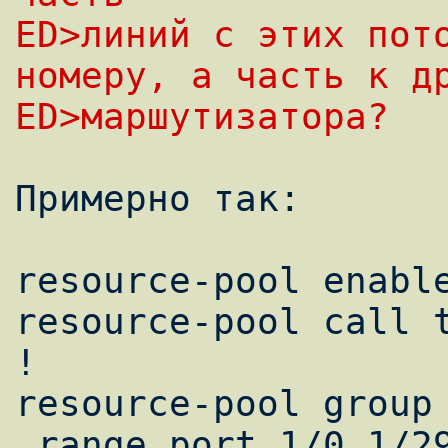
ED>линий с этих пото
номеру, а часть к д
ED>маршутизатора?
Примерно так:

resource-pool enable
resource-pool call t
!                   
resource-pool group 
 range port 1/0 1/29                     
