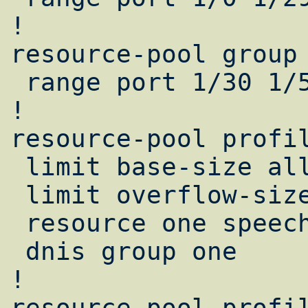
!                   
resource-pool group 
 range port 1/30 1/59                    

!                   
resource-pool profil
 limit base-size all                     

 limit overflow-size 0                   

 resource one speech                    

 dnis group one                         

!                   
resource-pool profil