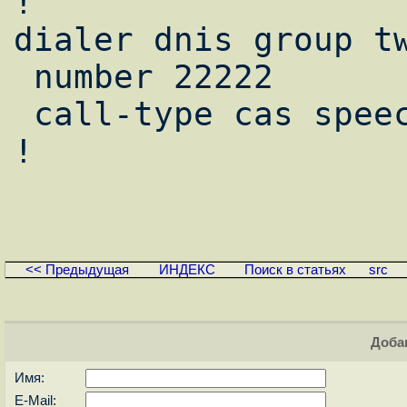
!                   
dialer dnis group tw
 number 22222         

 call-type cas speech 

!                   
<< Предыдущая
ИНДЕКС
Поиск в статьях
src
Доба
Имя:
E-Mail: