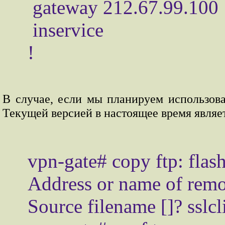
 gateway 212.67.99.100

 inservice

В случае, если мы планируем использоват
Текущей версией в настоящее время являе
vpn-gate# copy ftp: flash:
Address or name of remot
Source filename []? sslcl