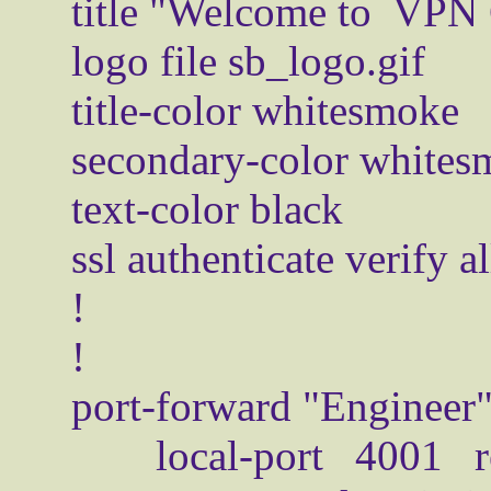
 title "Welcome to  VPN Gate"

 logo file sb_logo.gif

 title-color whitesmoke

 secondary-color whitesmoke

 text-color black

 ssl authenticate verify all

 !

 !

 port-forward "Engineer"

   local-port 4001 remote-server "192.168.100.100" 