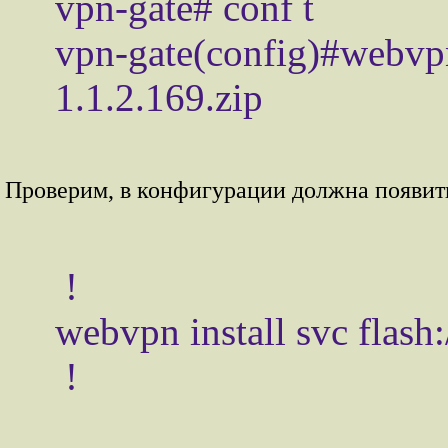
vpn-gate# conf t

vpn-gate(config)#webv
Проверим, в конфигурации должна появить
 !

webvpn install svc flash