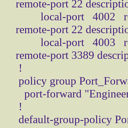
remote-port 22 descripti
   local-port 4002 remote-server "192.168.100.101" 
remote-port 22 descript
   local-port 4003 remote-server "192.168.100.102" 
remote-port 3389 descri
 !

 policy group Port_Forward

   port-forward "Engineer"

 !

 default-group-policy Port_Forward
