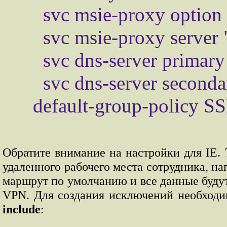
   svc msie-proxy option bypass-local

   svc msie-proxy server "192.168.100.100:8080"

   svc dns-server primary 192.168.100.100

   svc dns-server secondary 192.168.100.110

Обратите внимание на настройки для IE.
удаленного рабочего места сотрудника, н
маршрут по умолчанию и все данные будут
VPN. Для создания исключений необход
include
: