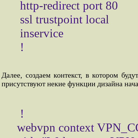
 http-redirect port 80

 ssl trustpoint local

 inservice

Далее, создаем контекст, в котором буд
присутствуют некие функции дизайна нача
 !

webvpn context VPN_