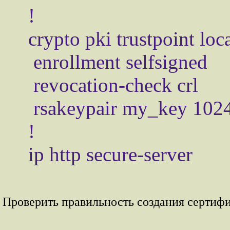
!

crypto pki trustpoint loca
 enrollment selfsigned

 revocation-check crl

 rsakeypair my_key 1024 1024

!

Проверить правильность создания сертиф