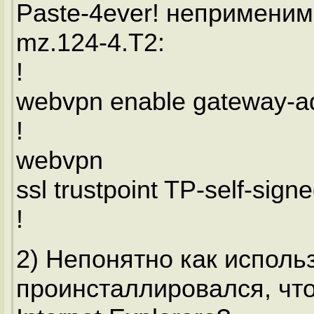
Paste-4ever! неприменим
mz.124-4.T2:
!
webvpn enable gateway-ad
!
webvpn
ssl trustpoint TP-self-sig
!
2) Непонятно как использ
проинсталлировался, что