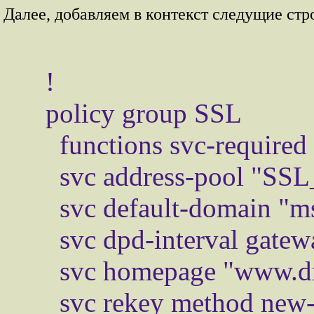
Далее, добавляем в контекст следущие стр
 !

 policy group SSL

   functions svc-required

   svc address-pool "SSL_POOL"

   svc default-domain "msk.dreamcatcher.ru"

   svc dpd-interval gateway 30

   svc homepage "www.dreamcatcher.ru"

   svc rekey method new-tunnel
