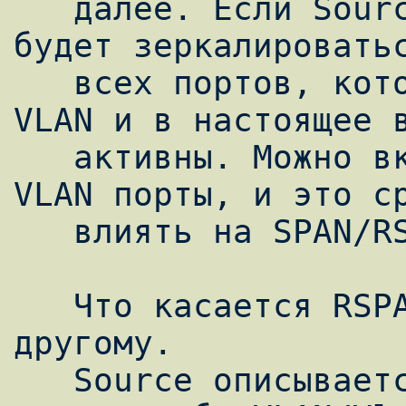
   далее. Если Source указан как VLAN , то 
будет зеркалироватьс
   всех портов, которые включены в данный 
VLAN и в настоящее в
   активны. Можно включать или удалять из 
VLAN порты, и это ср
   влиять на SPAN/RSPAN.

   Что касается RSPAN, тут немного все по 
другому.

   Source описывается так же, либо порт/