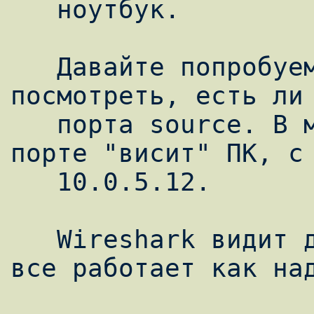
   ноутбук.

   Давайте попробуем запустить wireshark и 
посмотреть, есть ли 
   порта source. В моем случае, на f0/34 
порте "висит" ПК, с 
   10.0.5.12.

   Wireshark видит данные с этим IP, значит 
все работает как над