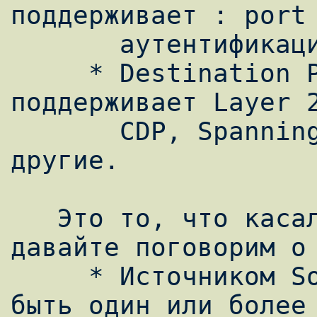
поддерживает : port 
       аутентификацию, private VLAN.

     * Destination Port SPAN не 
поддерживает Layer 2
       CDP, Spanning Tree, VTP,DTP и 
другие.

   Это то, что касалось ограничений, теперь 
давайте поговорим о 
     * Источником Source SPAN/RSPAN может 
быть один или более 