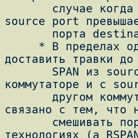
       случае когда суммарный трафик на 
source port превышае
       порта destination.

     * В пределах одной сессии SPAN, нельзя 
доставить травки до 
       SPAN из source port на локальном 
коммутаторе и с sour
       другом коммутаторе. Это ограничение 
связано с тем, что н
       смешивать порты и VLAN в SPAN 
технологиях (а RSPAN