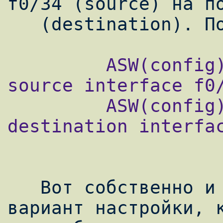
f0/34 (source) на по
         ASW(config)#monitor session 1 
source interface f0/
         ASW(config)#monitor session 1 
destination interfac
   Вот собственно и все. Самый просто 
вариант настройки, к