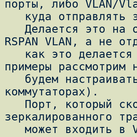
порты, либо VLAN/Vla
   куда отправлять этот трафик, по другому.

   Делается это на основе специального 
RSPAN VLAN, а не отд
   как это делается в SPAN. (конкретные 
примеры рассмотрим н
   будем настраивать все непосредственно на 
коммутаторах).

   Порт, который сконфигурирован для приема 
зеркалированного тра
   может входить в VLAN, который настроен 