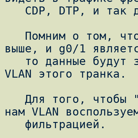
   CDP, DTP, и так далее.

   Помним о том, что если настроно так как 
выше, и g0/1 являетс
   то данные будут зеркалироваться со всех 
VLAN этого транка.

   Для того, чтобы "вычеркнуть" не нужные 
нам VLAN воспользуем