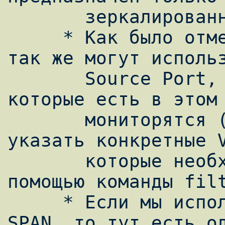
       зеркалированного трафика.

     * Как было отмечено выше, trunk порты 
так же могут использ
       Source Port, таким образом все VLAN, 
которые есть в этом 
       мониторятся (по умолчанию). Но можно 
указать конкретные V
       которые необходимо учитывать, с 
помощью команды filt
     * Если мы используем VLAN как Source 
SPAN, то тут есть од