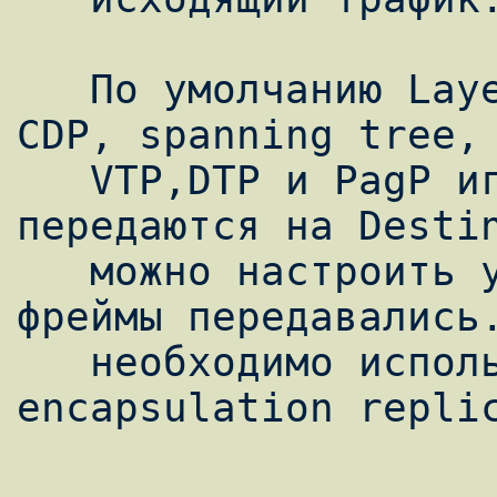
   По умолчанию Layer 2 фреймы, такие как 
CDP, spanning tree, 
   VTP,DTP и PagP игнорируются и не 
передаются на Destin
   можно настроить устройство так, чтоб эти 
фреймы передавались.
   необходимо использовать команду 
encapsulation replic