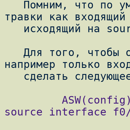
   Помним, что по умолчанию, зеркалируется 
травки как входящий 
   исходящий на source port.

   Для того, чтобы ограничить трафик, 
например только вход
         ASW(config)#monitor session 1 
source interface f0/