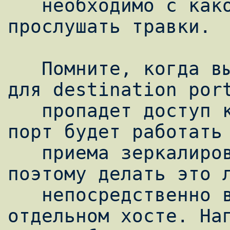
   необходимо с какого-то порта снять и 
прослушать травки.

   Помните, когда вы примените настройку 
для destination port
   пропадет доступ к коммутатору (так как 
порт будет работать 
   приема зеркалированного трафика), 
поэтому делать это л
   непосредственно возле коммутатора, на 
отдельном хосте. Нап