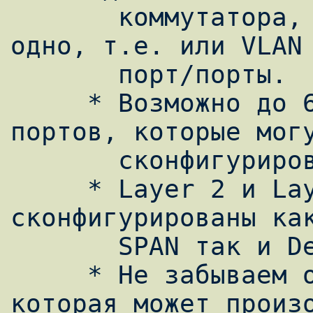
       коммутатора, или VLAN, но что-то 
одно, т.е. или VLAN 
       порт/порты.

     * Возможно до 64 SPAN Destination 
портов, которые могу
       сконфигурированы на коммутаторе.

     * Layer 2 и Layer 3 порты могут быть 
сконфигурированы как
       SPAN так и Destination port SPAN.

     * Не забываем о перегрузке интерфейса, 
которая может произо