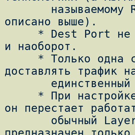
       называемому RSPAN VLAN, это было 
описано выше).

     * Dest Port не может быть Source Port 
и наоборот.

     * Только одна сессия SPAN/RSPAN может 
доставлять трафик на
       единственный порт destination.

     * При настройке порта как destination, 
он перестает работат
       обычный Layer 2 порт, т.е. он 
предназначен только 