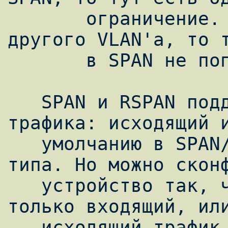
       ограничение. Если трафик "пришел" с 
другого VLAN'а, то т
       в SPAN не попадет.

   SPAN и RSPAN поддерживает два вида 
трафика: исходящий и
   умолчанию в SPAN/RSPAN попадают оба 
типа. Но можно сконф
   устройство так, что будет мониториться 
только входящий, или
   исходящий трафик.
