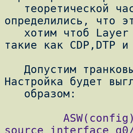
   теоретической части мы с вами 
определились, что эт
   хотим чтоб Layer 2  протоколы ходили, 
такие как CDP,DTP и 
   Допустим транковый порт у нас g0/1. 
Настройка будет выгл
         ASW(config)#monitor session 1 
source interface g0/