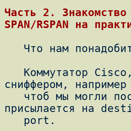
Часть 2. Знакомство 
SPAN/RSPAN на практ
   Что нам понадобится?

   Коммутатор Cisco, хост с каким-нибудь 
сниффером, например 
   чтоб мы могли посмотреть трафик, который 
присылается на desti
   port.
