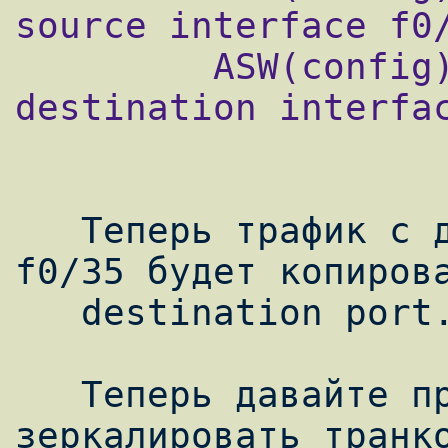
source interface f0/
         ASW(config)#monitor session 1 
destination interfac
   Теперь трафик с двух интерфейсов f0/34 и 
f0/35 будет копирова
   destination port.

   Теперь давайте представим, что нужно 
зеркалировать транко