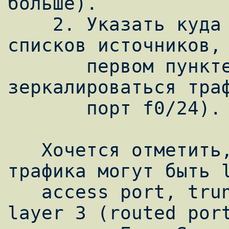
больше).

    2. Указать куда доставлять данные с 
списков источников, 
       первом пункте. То есть куда будет 
зеркалироваться траф
       порт f0/24).

   Хочется отметить, что источниками 
трафика могут быть l
   access port, trunk port, etherchannel; 
layer 3 (routed port