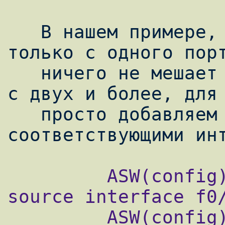
   В нашем примере, зеркалируется трафик 
только с одного порт
   ничего не мешает сделать зеркалирование 
с двух и более, для 
   просто добавляем команды с 
         ASW(config)#monitor session 1 
source interface f0/
         ASW(config)#monitor session 1 