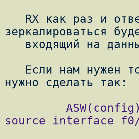
   RX как раз и отвечает за то, что 
зеркалироваться буде
   входящий на данный интерфейс.

   Если нам нужен только исходящий трафик, 
         ASW(config)#monitor session 1 
source interface f0/