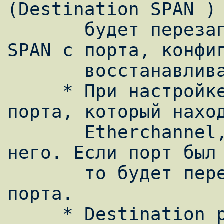
(Destination SPAN ) 
       будет перезаписана. При удалении 
SPAN с порта, конфиг
       восстанавливается.

     * При настройке Destination SPAN 
порта, который наход
       Etherchannel, он будет удален из 
него. Если порт был 
       то будет переписаны настройки этого 
порта.

     * Destination port SPAN не 