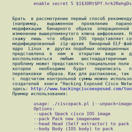
           enable secret 5 $1$3ORt$Pf.hrk2RehgDs3w7L5ER/0

   Брать  в рассмотрение первый способ рекомендую только в крайнем случае

   (например,   выраженное   проявление   паранойи).   Заключается  он  в

   модификации  бинарного  образа  операционной  системы маршрутизатора и

   изменении вышеупомянутого ключа шифрования. Не вдаваясь в подробности,

   скажу  лишь  что  образ  IOS  представляет собой запакованный в слегка

   модифицированный  zip-архив  бинарный ELF-файл, который очень похож на

   ядро  Linux  и  других подобных операционных систем. Строка шифрования

   представлена  в  нем  в  открытом  виде  и  для  ее  модификации можно

   воспользоваться   любым   шестнадцатеричным  редактором.  Единственную

   проблему может представлять специальное поле контрольной суммы образа,

   которое   необходимо   будет   переписать   после  изменения  ключа  и

   перепаковки  образа. Как для распаковки, так и для корректной упаковки

   с  подсчетом контрольной суммы можно использовать утилиту ciscopack от

   создателей  книги "Hacking Exposed Cisco Networks". Скачать ее можно

   здесь: 
http://www.hackingciscoexposed.com/too
           usage: ./ciscopack.pl [--unpack=imagename ]

           Options:

           --upack Upack cisco IOS image

           --pack Pack new imagename

           --head Head (Self extractor) to pack

           --body Body (IOS body) to pack
