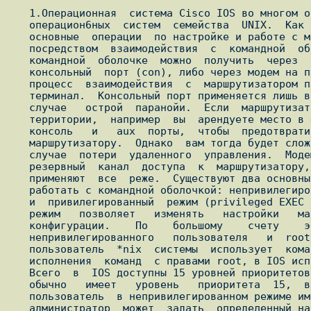
   1.Операционная  система Cisco IOS во многом очень схожа с большинством

   операцион6ных  систем  семейства  UNIX.  Как  и  в  *nix-системах  все

   основные  операции  по настройке и работе с маршрутизатором происходят

   посредством  взаимодействия  с  командной  оболочкой  (CLI).  Доступ к

   командной  оболочке  можно  получить  через  удаленный терминал (vty),

   консольный  порт (con), либо через модем на порту aux. Чаще всего весь

   процесс  взаимодействия  с  маршрутизатором происходит через удаленный

   терминал.  Консольный порт применяется лишь в экстренных случаях или в

   случае   острой  паранойи.  Если  маршрутизатор  установлен  на  чужой

   территории,  например  вы  арендуете место в шкафу, то можно отключить

   консоль   и   аuх  порты,  чтобы  предотвратить  физический  доступ  к

   маршрутизатору.  Однако  вам тогда будет сложнее самим зайти на него в

   случае  потери  удаленного  управления.  Модем  часто  применяется как

   резервный  канал  доступа  к  маршрутизатору, но в последнее время его

   применяют  все  реже.  Существуют два основных режима, в котором можно

   работать с командной оболочкой: непривилегированный режим (EXEC level)

   и  привилегированный  режим (privileged EXEC level). Привилегированный

   режим   позволяет   изменять   настройки   маршрутизатора   в   режиме

   конфигурации.    По    большому    счету    это    очень    напоминает

   непривилегированного   пользователя   и  root.  Примерно  как  обычный

   пользователь  *nix  системы  использует  команду  su  для  авторизации

   исполнения  команд  с правами root, в IOS используется команда enable.

   Всего  в  IOS доступны 15 уровней приоритетов. Привилегированный режим

   обычно   имеет   уровень   приоритета  15,  в  то  время  как  обычный

   пользователь  в непривилегированном режиме имеет уровень 1. Кроме того

   администратор  может  задать  определенный набор команд, доступный для
