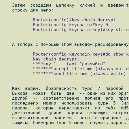
   Затем  создадим  цепочку  ключей  и  введем type-7 пароль как ключевую

           Router(config)#key chain decrypt

           Router(config-keychain)#key 0

           Router(config-keychain-key)#key-string 7 044B0A151C361C5C0D

           Router(config-keychain-key)#do show key chain decrypt

           Key-chain decrypt:

           ****key 1 -- text "passw0rd"

           ********accept lifetime (always valid) - (always valid) [valid now]

           ********send lifetime (always valid) - (always valid) [valid now]

   Как  видим,  безопасность  type  7  паролей  оставляет желать лучшего.

   Выхода  может  быть  два  -- один из них оригинальный и нестандартный,

   другой  --  соответственно  полная  его  противоположность. В качестве

   последнего  можно  использовать  type  5  (или  так называемые secret)

   пароли,  которые  переставляют  из  себя  md5-хеши.  Как известно, при

   достаточной   длине  пароля  взломщик  встретится  с  трудно  решаемой

   вычислительной  задачей,  чего, в принципе, должно быть достаточно для
