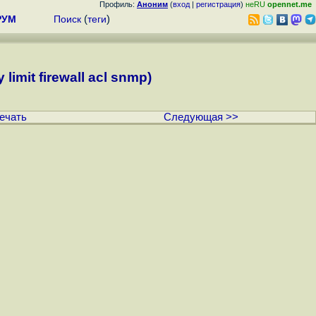
Профиль:
Аноним
(
вход
|
регистрация
)
неRU
opennet.me
РУМ
Поиск
(
теги
)
imit firewall acl snmp)
ечать
Следующая >>