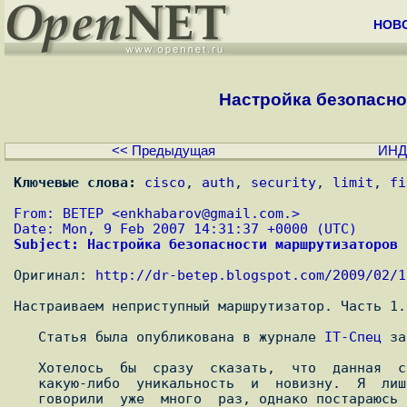
НОВ
Настройка безопасност
<< Предыдущая
ИНД
Ключевые слова:
cisco
, 
auth
, 
security
, 
limit
, 
fi
From: BETEP <
enkhabarov@gmail.com.
>
Date: Mon, 9 Feb 2007 14:31:37 +0000 (UTC)
Subject: Настройка безопасности маршрутизаторов 
Оригинал: 
http://dr-betep.blogspot.com/2009/02/1
Настраиваем неприступный маршрутизатор. Часть 1.

   Статья была опубликована в журнале 
IT-Спец
 за
   Хотелось  бы  сразу  сказать,  что  данная  статья  не  претендует  на

   какую-либо  уникальность  и  новизну.  Я  лишь еще раз повторю то, что

   говорили  уже  много  раз, однако постараюсь привнести в это сказанное
