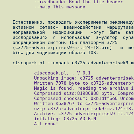
           --readheader Read the file header

           --help This message

   Естественно, проводить эксперименты рекомендуется не на используемом в

   активном  сетевом  взаимодействии  маршрутизаторе, так как последствия

   неправильной   модификации   могут  быть  катастрофическими.  В  своих

   исследованиях  я  использовал  эмулятор  dynamips  для запуска образов

   операционной системы IOS платформы 3725

   (c3725-adventerprisek9-mz.124-18.bin)   и  шестнадцатеричный  редактор

   biew для модификации образа IOS.

           ciscopack.pl, , V 0.1

           Unpacking image: c3725-adventerprisek9-mz.124-18.bin

           Written 7078 byte to c3725-adventerprisek9-mz.124-18.bin.head

           Magic is found, reading the archive info

           Compressed size:81980888 byte. Compressed size:39184467 byte

           Compressed checksum: 0xb1dff6e0 Uncompressed checksum: 0x26adfdf2

           Written Kb38267 to c3725-adventerprisek9-mz.124-18.bin.zip

           uzip c3725-adventerprisek9-mz.124-18.bin.zip

           Archive: c3725-adventerprisek9-mz.124-18.bin.zip

           inflating: C3725-AD.BIN

           All done!
