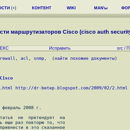
ОСТИ
(
+
)
КОНТЕНТ
WIKI
MAN'ы
ФО
и маршрутизаторов Cisco (cisco auth security l
ЕКС
Исправить
src
/
П
rewall
, 
acl
, 
snmp
,  (
найти похожие документы
)
Cisco
.html
http://dr-betep.blogspot.com/2009/02/2.html
 февраль 2008 г.
