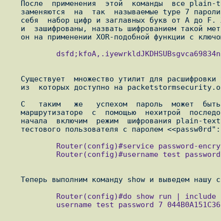
   После  применения  этой  команды  все plain-text пароли в конфигурации

   заменяются  на  так  называемые type 7 пароли, которые представляют из

   себя  набор цифр и заглавных букв от A до F. Хотя формально эти пароли

   и  зашифрованы, назвать шифрованием такой метод сложно так как основан

           dsfd;kfoA,.iyewrkldJKDHSUBsgvca69834ncxv9873254k;f g87

   Существует  множество утилит для расшифровки type 7 паролей, множество

   из  которых доступно на packetstormsecurity.org и ему подобных сайтах.

   С   таким   же   успехом  пароль  может  быть  раскодирован  на  самом

   маршрутизаторе  с  помощью  нехитрой  последовательности действий. Для

   начала  включим  режим  шифрования plain-text паролей и добавим некого

           Router(config)#service password-encryption

           Router(config)#username test password passw0rd

           Router(config)#do show run | include username

           username test password 7 044B0A151C361C5C0D
