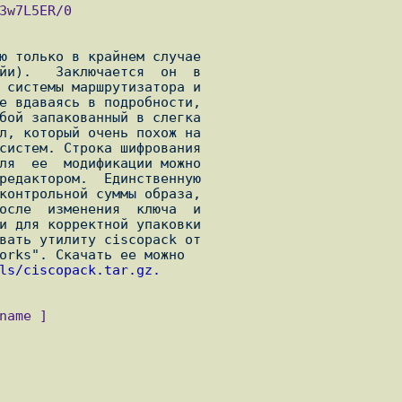
ls/ciscopack.tar.gz.