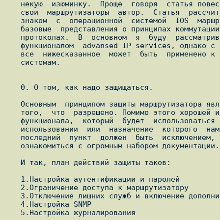
   некую  изюминку.  Проще  говоря  статья повествует о том, как защищает

   свои  маршрутизаторы  автор.  Статья  рассчитана  на человека, который

   знаком  с  операционной  системой  IOS  маршрутизаторов  Cisco и имеет

   базовые  представления о принципах коммутации, маршрутизации и сетевых

   протоколах.  В  основном  я  буду  рассматривать  IOS  версии  12.4  с

   функционалом  advansed IP services, однако с большой долей вероятности

   все  нижесказанное  может  быть  применено к более старым операционным

   системам.

   0. О том, как надо защищаться.

   Основным  принципом защиты маршрутизатора является запрет всего, кроме

   того,  что  разрешено. Помимо этого хорошей идеей является запрет того

   функционала,  который  будет  использоваться  редко, не имеет смысла в

   использовании  или  назначение  которого  нам не совсем ясно. Конечно,

   последний  пункт  должен  быть  исключением,  так  как мы всегда можем

   ознакомиться с огромным набором документации.

   И так, план действий защиты таков:

   1.Настройка аутентификации и паролей

   2.Ограничение доступа к маршрутизатору

   3.Отключение лишних служб и включение дополнительных

   4.Настройка SNMP

   5.Настройка журналирования
