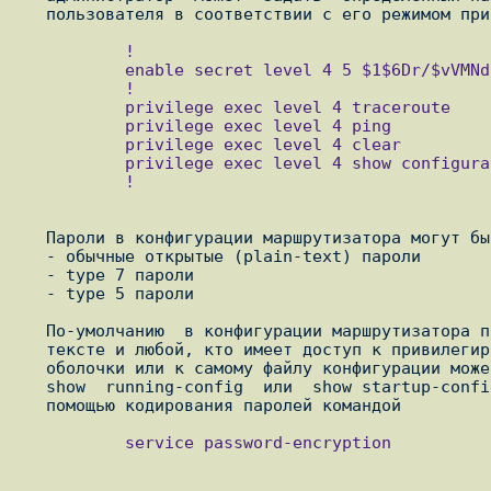
           !

           enable secret level 4 5 $1$6Dr/$vVMNdSKUfSkF.o9IMasrt1

           !

           privilege exec level 4 traceroute

           privilege exec level 4 ping

           privilege exec level 4 clear

           privilege exec level 4 show configuration

           !

   Пароли в конфигурации маршрутизатора могут быть нескольких типов:

   - обычные открытые (plain-text) пароли

   - type 7 пароли

   - type 5 пароли

   По-умолчанию  в конфигурации маршрутизатора пароли хранятся в открытом

   тексте и любой, кто имеет доступ к привилегированному режиму командной

   оболочки или к самому файлу конфигурации может увидеть их просматривая

   show  running-config  или  show startup-config. Избежать этого можно с

           service password-encryption
