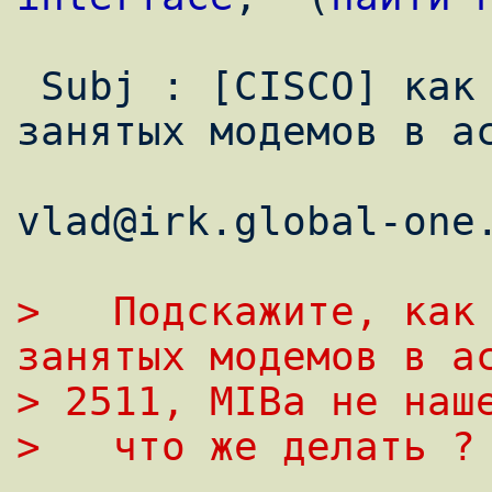
 Subj : [CISCO] как можно узнать кол-во 
занятых модемов в ас
vlad@irk.global-one.
>   Подскажите, как 
занятых модемов в а
> 2511, MIBа не наш
>   что же делать ?