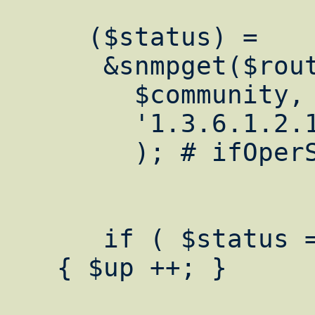
     ($status) =

      &snmpget($router,

        $community,

        '1.3.6.1.2.1.2.2.1.8.'. $port,

        ); # ifOperStatus

      if ( $status == 1 )

   { $up ++; }
