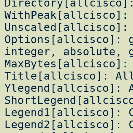
Directory[allcisco]:
WithPeak[allcisco]: 
Unscaled[allcisco]: 
Options[allcisco]: g
integer, absolute, g
MaxBytes[allcisco]: 
Title[allcisco]: All
Ylegend[allcisco]: A
ShortLegend[allcisco
Legend1[allcisco]: C
Legend2[allcisco]: C