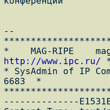
конференции

--

********************
http://www.ipc.ru/
 *
* SysAdmin of IP Com
6683  *

********************
--------------E1531E