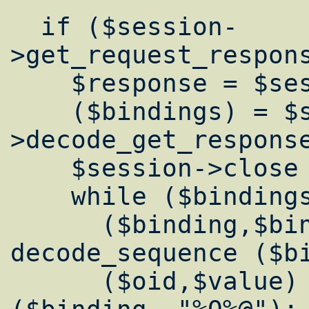
  if ($session-
>get_request_respons
    $response = $session->pdu_buffer;

    ($bindings) = $session-
>decode_get_response
    $session->close ();

    while ($bindings) {

      ($binding,$bindings) = 
decode_sequence ($bi
      ($oid,$value) = decode_by_template 