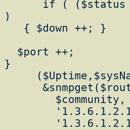
      if ( ($status != 1) && ($status != 2) 
)

   { $down ++; }

  $port ++;

}

     ($Uptime,$sysName) =

      &snmpget($router,

        $community,

        '1.3.6.1.2.1.1.3.0', # sysUptime

        '1.3.6.1.2.1.1.5.0' ); #  sysName
