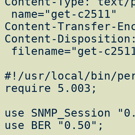
Content-Type: text/p
 name="get-c2511"

Content-Transfer-Enc
Content-Disposition:
 filename="get-c2511"

#!/usr/local/bin/per
require 5.003;

use SNMP_Session "0.
use BER "0.50";
