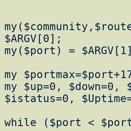
my($community,$route
$ARGV[0];

my($port) = $ARGV[1]
my $portmax=$port+17
my $up=0, $down=0, $
$istatus=0, $Uptime=
while ($port < $port