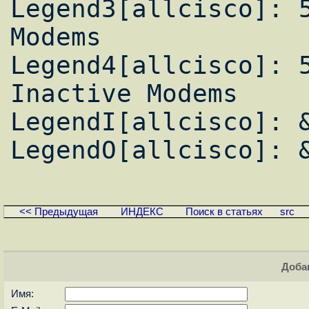
Legend3[allcisco]: 5
Modems

Legend4[allcisco]: 5
Inactive Modems

LegendI[allcisco]: &
<< Предыдущая
ИНДЕКС
Поиск в статьях
src
Доба
Имя: