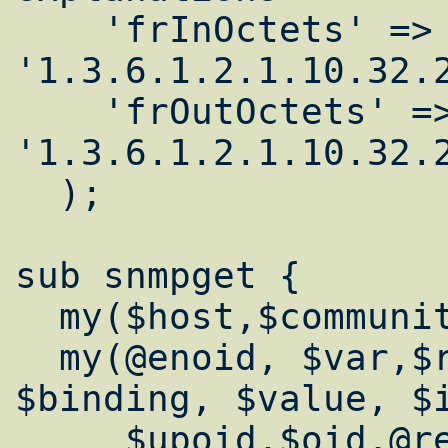
    'frInOctets' => 
'1.3.6.1.2.1.10.32.2
    'frOutOctets' => 
'1.3.6.1.2.1.10.32.2
  );

sub snmpget {

  my($host,$community,@vars) = @_;

  my(@enoid, $var,$response, $bindings, 
$binding, $value, $i
     $upoid,$oid,@retvals);
