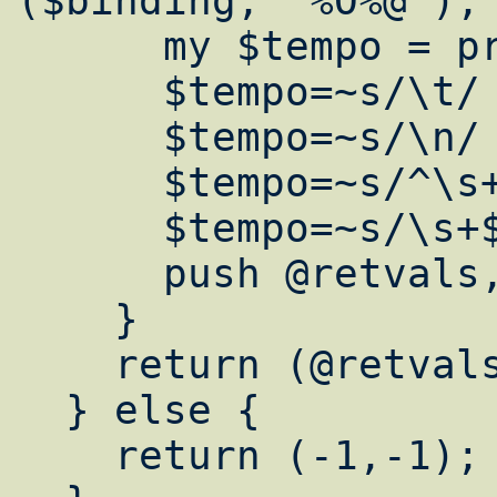
($binding, "%O%@");

      my $tempo = pretty_print($value);

      $tempo=~s/\t/ /g;

      $tempo=~s/\n/ /g;

      $tempo=~s/^\s+//;

      $tempo=~s/\s+$//;

      push @retvals,  $tempo;

    }

    return (@retvals);

  } else {

    return (-1,-1);
