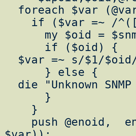
  foreach $var (@vars) {

    if ($var =~ /^([a-z]+)/i) {

      my $oid = $snmpget::OIDS{$1};

      if ($oid) {

  $var =~ s/$1/$oid/;

      } else {

  die "Unknown SNMP var $var\n"

      }

    }

    push @enoid,  encode_oid((split /\./, 
$var));
