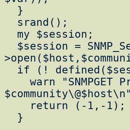
  }

  srand();

  my $session;

  $session = SNMP_Session-
>open($host,$communi
  if (! defined($session)) {

    warn "SNMPGET Problem for 
$community\@$host\n"
    return (-1,-1);

  }
