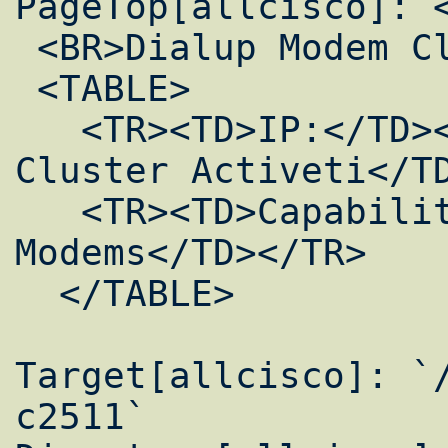
PageTop[allcisco]: <
 <BR>Dialup Modem Cluster</H1>

 <TABLE>

   <TR><TD>IP:</TD><TD> Dialup Modem 
Cluster Activeti</TD
   <TR><TD>Capability:</TD><TD>16 Analog 
Modems</TD></TR>

  </TABLE>

Target[allcisco]: `
c2511`
