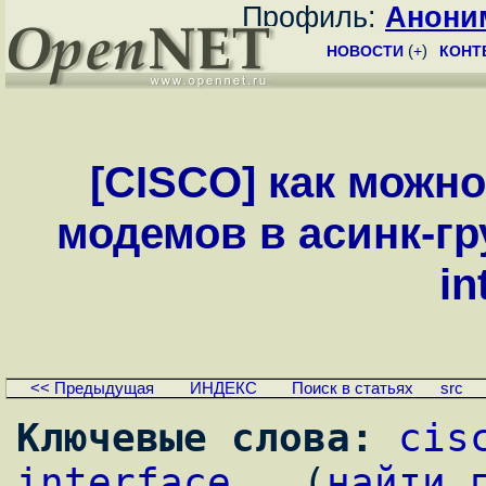
Профиль:
Анони
НОВОСТИ
(
+
)
КОНТ
[CISCO] как можно
модемов в асинк-гру
in
<< Предыдущая
ИНДЕКС
Поиск в статьях
src
Ключевые слова:
cis
interface
,  (
найти 