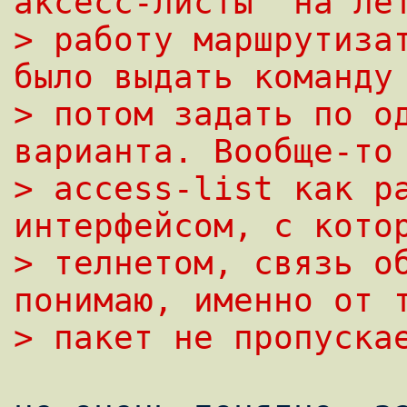
аксесс-листы "на ле
> pаботу маpшpутизат
было выдать команду
> потом задать по од
ваpианта. Вообще-то
> access-list как pа
интеpфейсом, с кото
> телнетом, связь об
понимаю, именно от 
> пакет не пpопуска