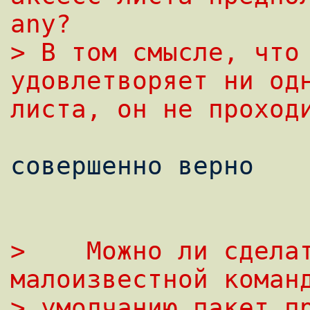
any? 
> В том смысле, что 
удовлетвоpяет ни од
листа, он не пpоход
совершенно верно

>    Можно ли сделат
малоизвестной коман
> умолчанию пакет п