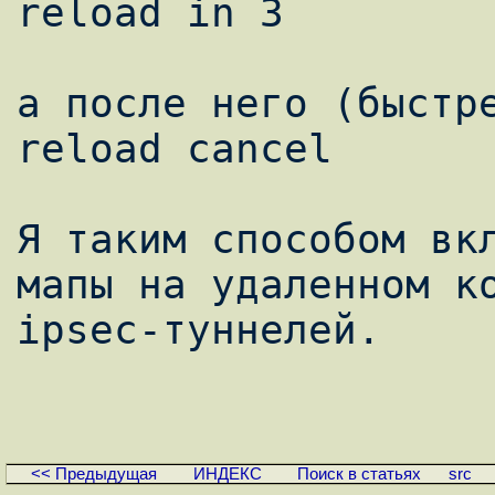
reload in 3

а после него (быстре
reload cancel

Я таким способом вк
мапы на удаленном ко
ipsec-туннелей.

<< Предыдущая
ИНДЕКС
Поиск в статьях
src