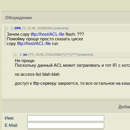
Обсуждение
1
,
DPA
(
?
), 21:46, 16/08/2004 [
ответить
]
Зачем copy t
ftp://host/ACL-file
flash: ???
Помойму проще просто сказать циске
copy t
ftp://host/ACL-file
run
2
,
tin
(
??
), 19:45, 27/01/2006 [
^
] [
^^
] [
^^^
] [
ответить
]
Не проще.
Поскольку данный ACL может затрагивать и тот IP, с кото
no access-list blah-blah
доступ к tftp-серверу закроется, то все остальное на кошк
Доба
Имя:
E-Mail: