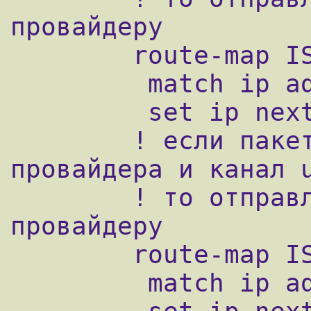
провайдеру

        route-map ISP permit 20

         match ip address ISP1

         set ip next-hop 194.16.0.5

        ! если пакет с адресом из второго 
провайдера и канал u
        ! то отправляем его второму 
провайдеру

        route-map ISP permit 30

         match ip address ISP2
