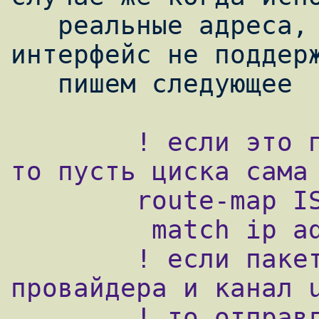
   реальные адреса, то если внутренний 
интерфейс не поддерж
        ! если это пакет локальный пакет, 
то пусть циска сама 
        route-map ISP deny Local

         match ip address 100

        ! если пакет с адресом из первого 
провайдера и канал u
        ! то отправляем его первому 