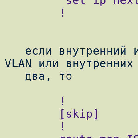
         set ip next-hop 194.16.0.9

        !

   если внутренний интерфейс поддерживает 
VLAN или внутренних 
        !

        [skip]

        !
