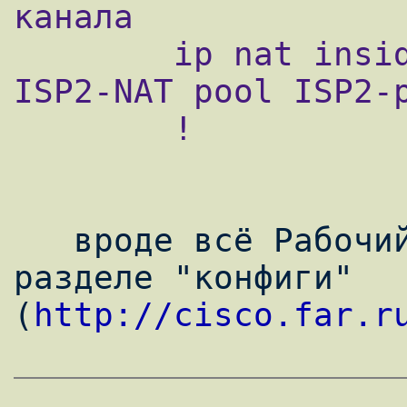
канала

        ip nat inside source route-map 
ISP2-NAT pool ISP2-p
        !

   вроде всё Рабочий конфиг смотрите в 
разделе "конфиги" 
(
http://cisco.far.r