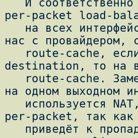
   И соответственно если мы хотим сделать 
per-packet load-bala
   на всех интерфейсах, которые соединяют 
нас с провайдером, с
   route-cache, если же нужно per-
destination, то на в
   route-cache. Заметьте, что если хотя бы 
на одном выходном ин
   используется NAT, то нельзя использовать 
per-packet, так как 
   приведёт к пропаданию пакетов. Также 