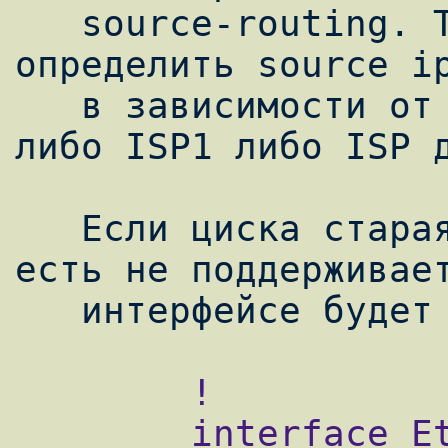
   source-routing. Так как нам нужно 
определить source ip
   в зависимости от этого, отправить его 
либо ISP1 либо ISP д
   Если циска старая ли ios ip only, то 
есть не поддерживает
        !

        interface Ethernet0
