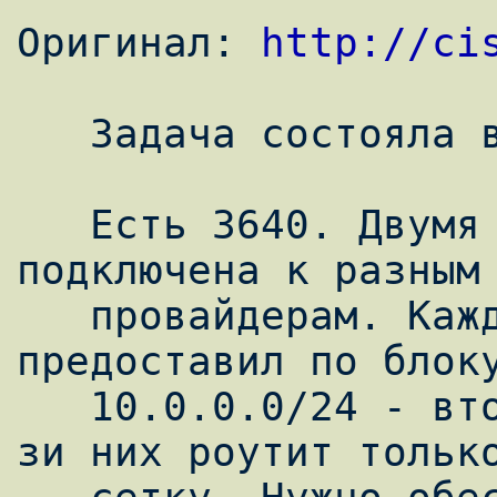
Оригинал: 
http://ci
   Задача состояла в следующем:

   Есть 3640. Двумя серийниками s2/0 и s2/1 
подключена к разным

   провайдерам. Каждый провайдер 
предоставил по блоку
   10.0.0.0/24 - второй 10.0.1.0/24. Каждый 
зи них роутит только