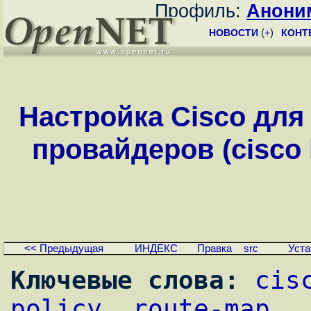
Профиль:
Анони
НОВОСТИ
(
+
)
КОНТ
Настройка Cisco для
провайдеров (cisco li
<< Предыдущая
ИНДЕКС
Правка
src
Уста
Ключевые слова:
cis
policy
, 
route-map
, 