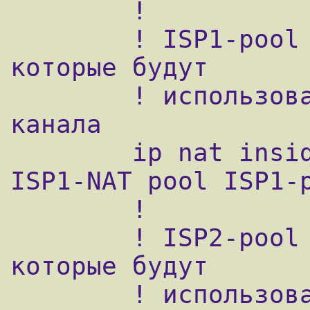
        !

        ! ISP1-pool - это пул ip-адресов, 
которые будут

        ! использованы при падении второго 
канала

        ip nat inside source route-map 
ISP1-NAT pool ISP1-p
        !

        ! ISP2-pool - это пул ip-адресов, 
которые будут

        ! использованы при падении первого 