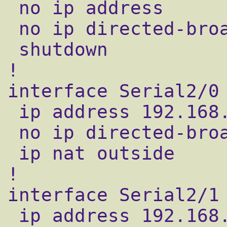
 no ip address

 no ip directed-broadcast

 shutdown

!

interface Serial2/0

 ip address 192.168.0.6 255.255.255.252

 no ip directed-broadcast

 ip nat outside

!

interface Serial2/1

 ip address 192.168.0.10 255.255.255.252
