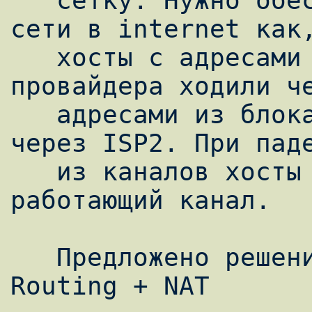
   сетку. Нужно обеспечить доступ локальной 
сети в internet как,
   хоcты с адресами из блока первого 
провайдера ходили че
   адресами из блока второго провайдера - 
через ISP2. При паде
   из каналов хосты должны ходить через 
работающий канал.

   Предложено решение: использовать Policy 