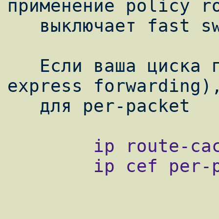
применение policy ro
   выключает fast switching.

   Если ваша циска поддерживает cef (cisco 
express forwarding),
        ip route-cache cef

        ip cef per-packet
