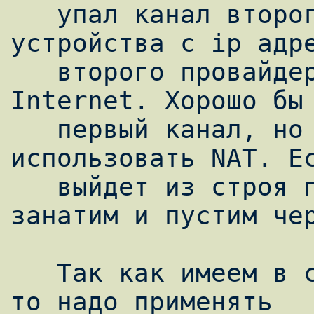
   упал канал второго провайдера, то 
устройства с ip адре
   второго провайдера не смогут выйти в 
Internet. Хорошо бы 
   первый канал, но ip адреса - не те. Надо 
использовать NAT. Ес
   выйдет из строя первый, то аналогично 
занатим и пустим чер
   Так как имеем в сети два блока адресов, 
то надо применять
