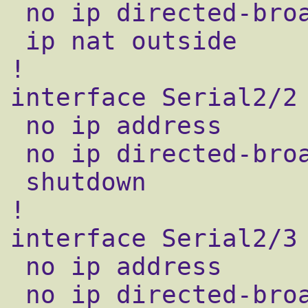
 no ip directed-broadcast

 ip nat outside

!

interface Serial2/2

 no ip address

 no ip directed-broadcast

 shutdown

!

interface Serial2/3

 no ip address

 no ip directed-broadcast
