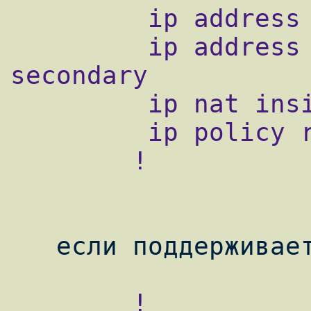
         ip address 195.0.1.1 255.255.255.0

         ip address 195.0.2.1 255.255.255.0 
secondary

         ip nat inside

         ip policy route-map ISP

        !

        !
