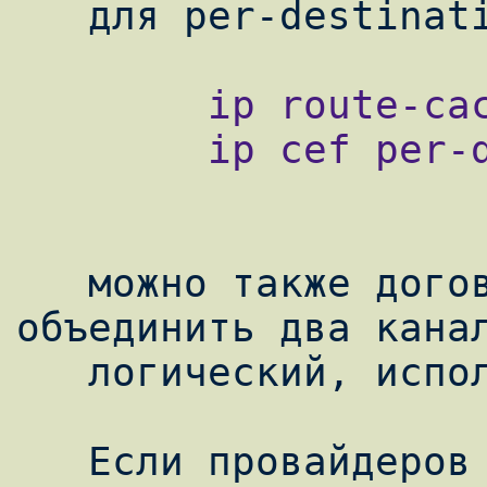
        ip route-cache cef

        ip cef per-destination

   можно также договорится с провайдером, и 
объединить два канал
   логический, используя ppp multilink.

   Если провайдеров - два, то они оба а 