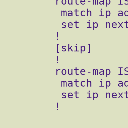
        route-map ISP1 permit 20

         match ip address ISP1

         set ip next-hop 194.16.0.5

        !

        [skip]

        !

        route-map ISP2 permit 20

         match ip address ISP2

         set ip next-hop 194.16.0.9

        !
