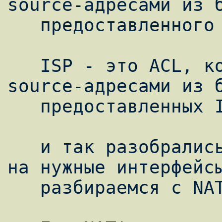
source-адресами из б
   предоставленного ISP2

   ISP - это ACL, который ловит пакеты с 
source-адресами из б
   предоставленных ISP1 и ISP2

   и так разобрались. Пакеты будут посланы 
на нужные интерфейсы
   разбираемся с NAT'ом.
