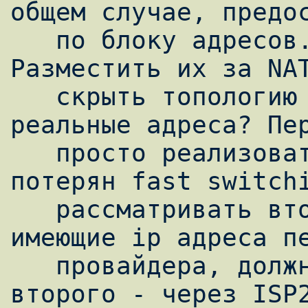
общем случае, предос
   по блоку адресов. Как их использовать? 
Разместить их за NAT
   скрыть топологию сети или использовать 
реальные адреса? Пер
   просто реализовать и к томуже не будет 
потерян fast switchi
   рассматривать второе, то устройства, 
имеющие ip адреса пе
   провайдера, должны ходить через ISP1, а 
второго - через ISP2