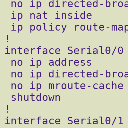
 no ip directed-broadcast

 ip nat inside

 ip policy route-map ISP

!

interface Serial0/0

 no ip address

 no ip directed-broadcast

 no ip mroute-cache

 shutdown

!

interface Serial0/1
