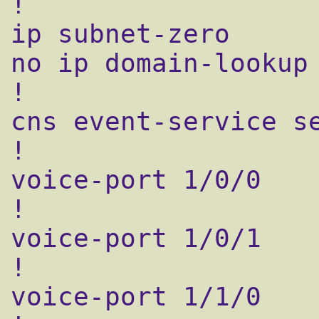
!

ip subnet-zero

no ip domain-lookup

!

cns event-service se
!

voice-port 1/0/0

!

voice-port 1/0/1

!

voice-port 1/1/0
