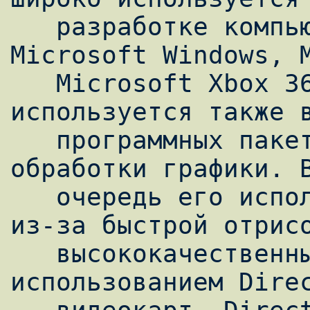
   разработке компьютерных игр для 
Microsoft Windows, M
   Microsoft Xbox 360. Direct3D 
используется также в
   программных пакетах для визуализации или 
обработки графики. В
   очередь его используют CAD/CAM-программы 
из-за быстрой отрисо
   высококачественных 3D-графиков с 
использованием Direc