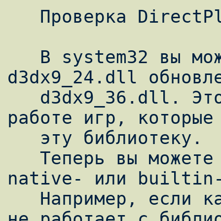
   Проверка DirectPlay.

   В system32 вы можете увидеть, что файл 
d3dx9_24.dll обновле
   d3dx9_36.dll. Это реально помогает в 
работе игр, которые 
   эту библиотеку.

   Теперь вы можете запускать библиотеки в 
native- или builtin-
   Например, если какая-нибудь из ваших игр 
не работает с библио