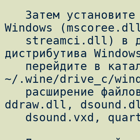
   Затем установите нативные библиотеки 
Windows (mscoree.dll
   streamci.dll) в директорию /system32 из 
дистрибутива Windows
   перейдите в каталог 
~/.wine/drive_c/wind
   расширение файлов d3d8.dll, d3d9.dll, 
ddraw.dll, dsound.dl
   dsound.vxd, quartz.dll на *.bak
