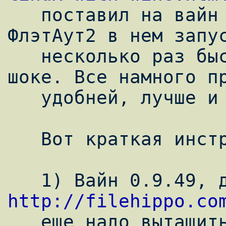

   поставил на вайн директикс. Потестил. 
ФлэтАут2 в нем запус
   несколько раз быстрее, чем в седеге. В 
шоке. Все намного пр
   удобней, лучше и быстрей.

   Вот краткая инструкция.

http://filehippo.co
   еще надо вытащить из windows две 