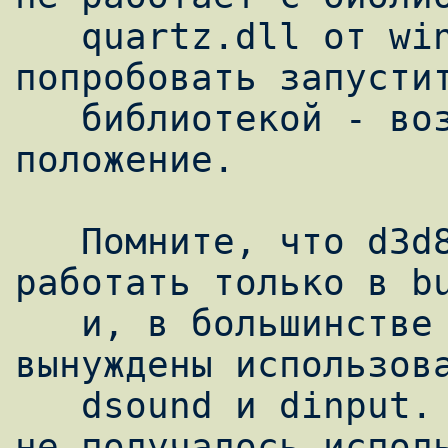
   quartz.dll от wine, то вы можете 
попробовать запустит
   библиотекой - возможно это спаест 
положение.

   Помните, что d3d8, d3d9, ddraw будут 
работать только в bu
   и, в большинстве случаев, вы будте 
вынуждены использова
   dsound и dinput. В большинстве случаев 
не получалось исполь