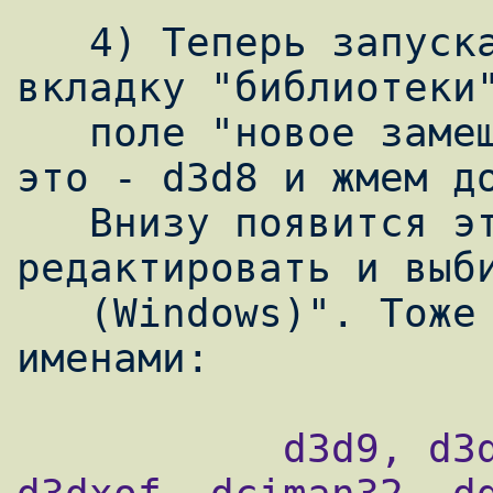
   4) Теперь запускаем winecfg. Открываем 
вкладку "библиотеки"
   поле "новое замещение для библиотеки" 
это - d3d8 и жмем до
   Внизу появится эта либа, жмем 
редактировать и выби
   (Windows)". Тоже самое повторяем с этими 
           d3d9, d3dim, d3drm, d3dx8, 