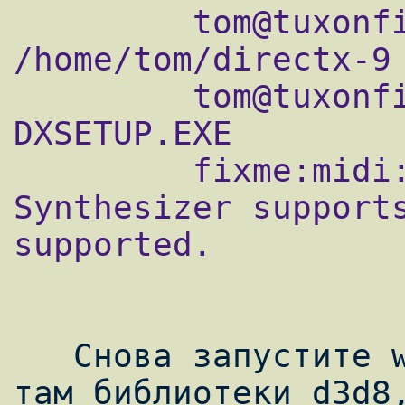
         tom@tuxonfire ~ $ cd 
/home/tom/directx-9

         tom@tuxonfire ~/directx-9 $ wine 
DXSETUP.EXE

         fixme:midi:OSS_MidiInit 
Synthesizer supports
supported.

   Снова запустите winecfg и активируйте 
там библиотеки d3d8,