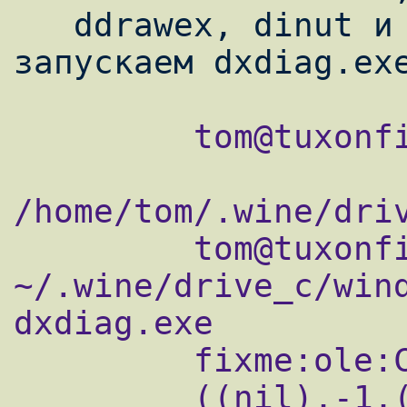
   ddrawex, dinut и dinput8. Затем 
         tom@tuxonfire ~/directx-9 $ cd

/home/tom/.wine/driv
         tom@tuxonfire 
~/.wine/drive_c/wind
dxdiag.exe

         fixme:ole:CoInitializeSecurity

         ((nil),-1,(nil),(nil),1,3,(nil),0,