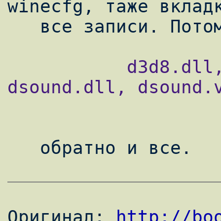
winecfg, таже вкладк
           d3d8.dll, d3d9.dll, ddraw.dll, 
dsound.dll, dsound.v
   обратно и все.

Оригинал: 
http://bo