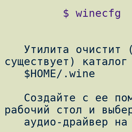
         $ winecfg

   Утилита очистит (или создаст, если он не 
существует) каталог

   $HOME/.wine

   Cоздайте c ее помощью виртуальный 
рабочий стол и выбер
   аудио-драйвер на вкладе Audio
