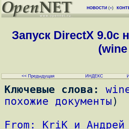
НОВОСТИ
(
+
)
КОНТ
Запуск DirectX 9.0c
(wine
<< Предыдущая
ИНДЕКС
Ключевые слова:
win
похожие документы
)
From: KriK и Андрей