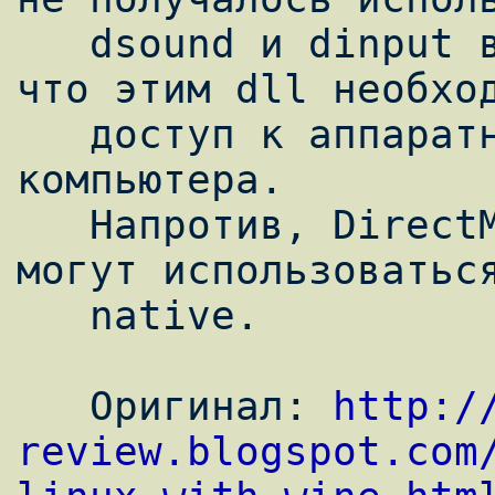
   dsound и dinput в native-режиме, потому 
что этим dll необход
   доступ к аппаратной части вашего 
компьютера.

   Напротив, DirectMusic и DirectPlay вплне 
могут использоваться
   native.

   Оригинал: 
http:/
review.blogspot.com