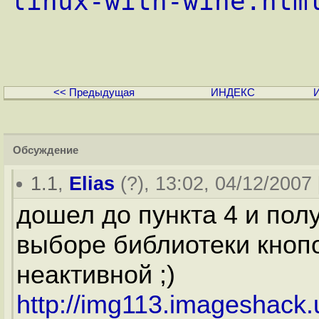
linux-with-wine.htm
<< Предыдущая
ИНДЕКС
Обсуждение
1.1
,
Elias
(
?
), 13:02, 04/12/2007 
дошел до пункта 4 и пол
выборе библиотеки кнопо
неактивной ;)
http://img113.imageshack