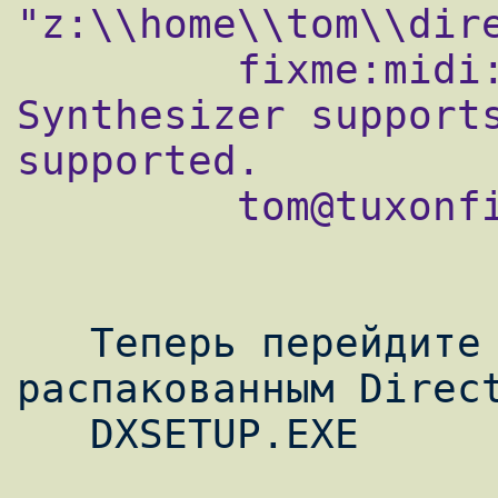
"z:\\home\\tom\\dire
         fixme:midi:OSS_MidiInit 
Synthesizer supports
supported.

         tom@tuxonfire ~ $

   Теперь перейдите в директорию с 
распакованным Direct