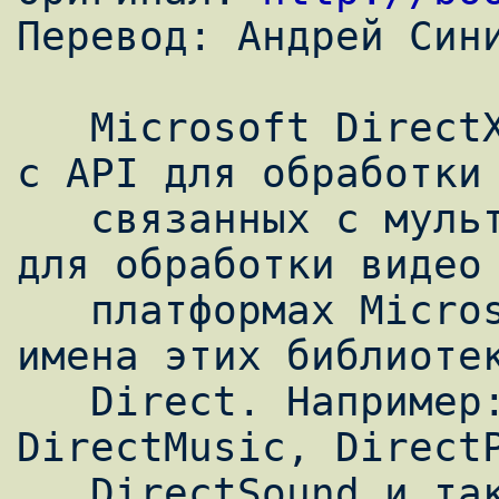
Перевод: Андрей Сини
   Microsoft DirectX - это набор библиотек 
с API для обработки 
   связанных с мультимедиа, игр и программ 
для обработки видео 
   платформах Microsoft. Изначально все 
имена этих библиотек
   Direct. Например: Direct3D, DirectDraw, 
DirectMusic, DirectP
   DirectSound и так далее. За прошедшее 