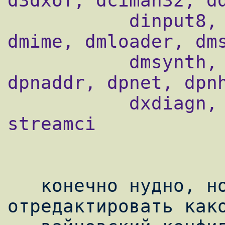
d3dxof, dciman32, dd
           dinput8, dmband, dmcompos, 
dmime, dmloader, dms
           dmsynth, dmusic, dplay, dplayx, 
dpnaddr, dpnet, dpnh
           dxdiagn, mscoree, quartz и 
streamci

   конечно нудно, но может можно просто 
отредактировать како