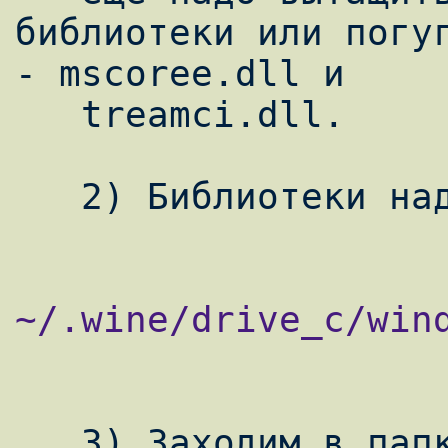
библиотеки или погуг
- mscoree.dll и

   treamci.dll.

~/.wine/drive_c/wind
   3) Заходим в папку 