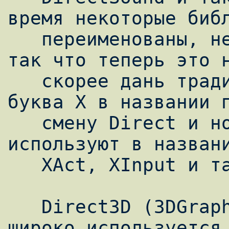
время некоторые библ
   переименованы, некоторые вообще удалены, 
так что теперь это н
   скорее дань традиции. На данный момент 
буква X в названии п
   смену Direct и новые библиотеки теперь 
используют в названи
   XAct, XInput и так далее.

   Direct3D (3DGraphic API в DirectX API) 
широко используется 