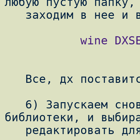
любую пустую папку, 
           wine DXSETUP.exe

   Все, дх поставится

   6) Запускаем снова winecfg, вкладка 
библиотеки, и выбира