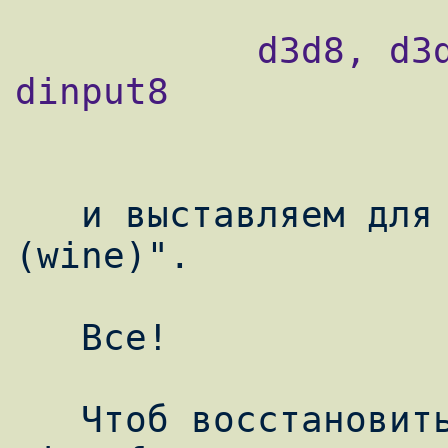
           d3d8, d3d9, ddrawex, dinput, 
dinput8

   и выставляем для них "Встроенная 
(wine)".

   Все!

   Чтоб восстановить прежнее состояние - 