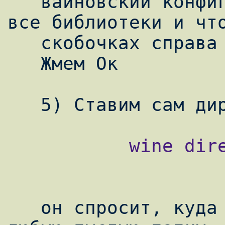
   вайновский конфиг? Вообщем вносим эти 
все библиотеки и что
   скобочках справа от них стояло "родная".

   Жмем Ок

           wine directx_nov2007_redist.exe

   он спросит, куда распаковать, выбираем 