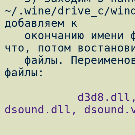
~/.wine/drive_c/wind
добавляем к

   окончанию имени файлов .bak, чтоб если 
что, потом востанови
   файлы. Переименовать надо только эти 
           d3d8.dll, d3d9.dll, ddraw.dll, 
dsound.dll, dsound.v