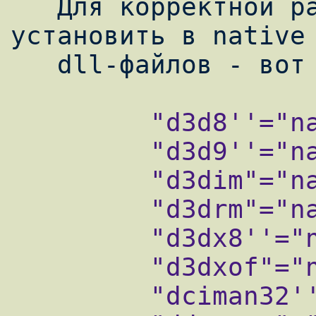
   Для корректной работы необходимо 
установить в native 
         "d3d8''="native"

         "d3d9''="native"

         "d3dim"="native"

         "d3drm"="native"

         "d3dx8''="native"

         "d3dxof"="native"

         "dciman32''="native"
