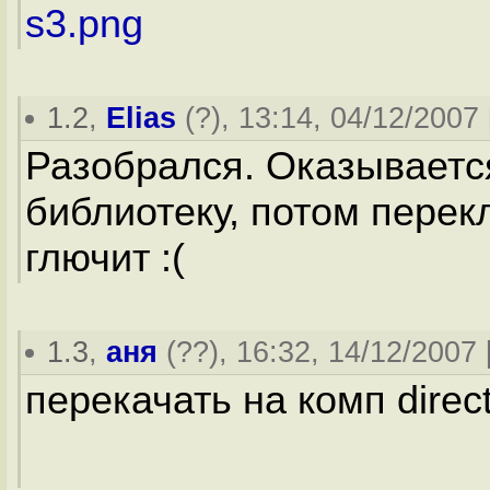
s3.png
1.2
,
Elias
(
?
), 13:14, 04/12/2007 
Разобрался. Оказываетс
библиотеку, потом перек
глючит :(
1.3
,
аня
(
??
), 16:32, 14/12/2007 
перекачать на комп direc