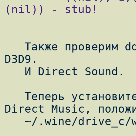
(nil)) - stub!

   Также проверим ddraw, ddraw 3D, D3D8 и 
D3D9.

   И Direct Sound.

   Теперь установите dm.dlls для проверки 
Direct Music, положи
   ~/.wine/drive_c/windows/system32/drivers
