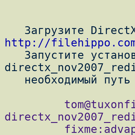
http://filehippo.co

   Запустите установщик 
directx_nov2007_redi
         tom@tuxonfire ~ $ wine 
directx_nov2007_redi
         fixme:advapi:DecryptFileA 