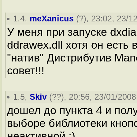
1.4
,
meXanicus
(
?
), 23:02, 23/1
У меня при запуске dxdi
ddrawex.dll хотя он есть
"натив" Дистрибутив Man
совет!!!
1.5
,
Skiv
(
??
), 20:56, 23/01/2008
дошел до пункта 4 и пол
выборе библиотеки кнопо
неактивной ;)