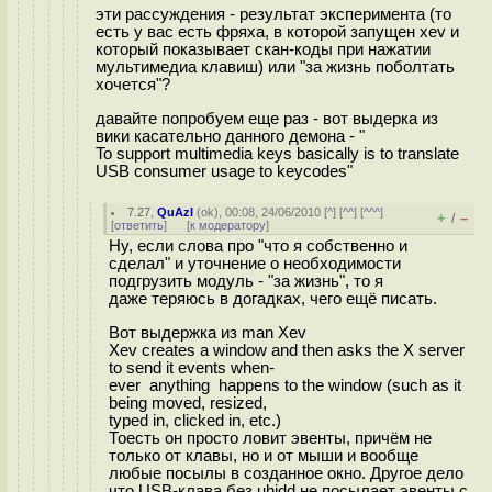
эти рассуждения - результат эксперимента (то
есть у вас есть фряха, в которой запущен xev и
который показывает скан-коды при нажатии
мультимедиа клавиш) или "за жизнь поболтать
хочется"?
давайте попробуем еще раз - вот выдерка из
вики касательно данного демона - "
To support multimedia keys basically is to translate
USB consumer usage to keycodes"
7.27
,
QuAzI
(
ok
), 00:08, 24/06/2010 [
^
] [
^^
] [
^^^
]
+
–
/
[
ответить
]
[
к модератору
]
Ну, если слова про "что я собственно и
сделал" и уточнение о необходимости
подгрузить модуль - "за жизнь", то я
даже теряюсь в догадках, чего ещё писать.
Вот выдержка из man Xev
Xev creates a window and then asks the X server
to send it events when-
ever anything happens to the window (such as it
being moved, resized,
typed in, clicked in, etc.)
Тоесть он просто ловит эвенты, причём не
только от клавы, но и от мыши и вообще
любые посылы в созданное окно. Другое дело
что USB-клава без uhidd не посылает эвенты с