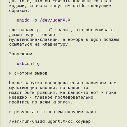
для того, что бы связать клавиши со скан-
кодами, сначала запустим uhidd следующим 
образом:

где параметр "-о" значит, что обслуживать 
демон будет только

мультимедиа-клавиши, а номера в ugen должны 
ссылаться на клавиатуру.

Запускаем

и смотрим вывод

После запуска последовательно нажимаем все 
мультимедиа кнопки. на какие-то

может быть реакция, на какие-то нет - пока 
неважно - главное последовательно

пройтись по всем кнопкам.

в результате этого мы получим файл

/var/run/uhidd.ugenX.X/cc_keymap
