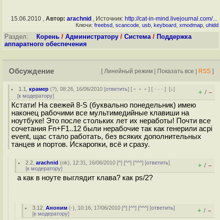
15.06.2010 ,
Автор:
arachnid
, Источник:
http://cat-in-mind.livejournal.com/...
Ключи:
freebsd
,
scancode
,
usb
,
keyboard
,
xmodmap
,
uhidd
Раздел:
Корень
/
Администратору
/
Система
/
Поддержка
аппаратного обеспечения
Обсуждение
[
Линейный режим
|
Показать все
|
RSS
]
1.1
,
крамер
(
?
), 08:26, 16/06/2010 [
ответить
] [
﹢﹢﹢
] [
· · ·
]
[
↓
]
+
–
/
[
к модератору
]
Кстати! На свежей 8-S (буквально понедельник) имею
наконец рабочими все мультимедийные клавиши на
ноутбуке! Это после стольких лет их неработы! Почти все
сочетания Fn+F1..12 были нерабочие так как генерили acpi
event, щас стало работать, без всяких дополнительных
танцев и портов. Искаропки, всё и сразу.
2.2
,
arachnid
(
ok
), 12:31, 16/06/2010 [
^
] [
^^
] [
^^^
] [
ответить
]
+
–
/
[
к модератору
]
а как в ноуте выглядит клава? как ps/2?
3.12
,
Аноним
(
-
), 10:16, 17/06/2010 [
^
] [
^^
] [
^^^
] [
ответить
]
+
–
/
[
к модератору
]