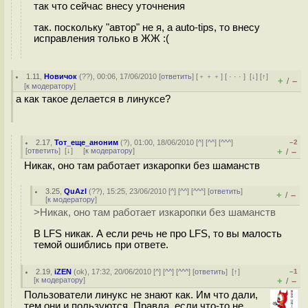
так что сейчас внесу уточнения
так. поскольку "автор" не я, а auto-tips, то внесу
исправления только в ЖЖ :(
1.11
,
Новичок
(
??
), 00:06, 17/06/2010 [
ответить
] [
﹢﹢﹢
] [
· · ·
]
[
↓
] [
↑
]
+
–
/
[
к модератору
]
а как такое делается в линуксе?
2.17
,
Тот_еще_аноним
(
?
), 01:00, 18/06/2010 [
^
] [
^^
] [
^^^
]
–2
[
ответить
]
[
↓
] [
к модератору
]
+
–
/
Никак, оно там работает изкаропки без шаманств
3.25
,
QuAzI
(
??
), 15:25, 23/06/2010 [
^
] [
^^
] [
^^^
] [
ответить
]
+
–
/
[
к модератору
]
>Никак, оно там работает изкаропки без шаманств
В LFS никак. А если речь не про LFS, то вы малость
темой ошиблись при ответе.
2.19
,
iZEN
(
ok
), 17:32, 20/06/2010 [
^
] [
^^
] [
^^^
] [
ответить
]
[
↑
]
–1
[
к модератору
]
+
–
/
Пользователи линукс не знают как. Им что дали,
тем они и пользуются. Правда, если что-то не