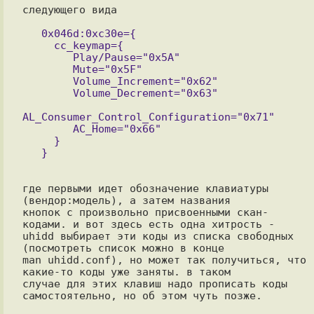
следующего вида

   0x046d:0xc30e={

     cc_keymap={

        Play/Pause="0x5A"

        Mute="0x5F"

        Volume_Increment="0x62"

        Volume_Decrement="0x63"

AL_Consumer_Control_Configuration="0x71"

        AC_Home="0x66"

     }

где первыми идет обозначение клавиатуры 
(вендор:модель), а затем названия

кнопок с произвольно присвоенными скан-
кодами. и вот здесь есть одна хитрость -

uhidd выбирает эти коды из списка свободных 
(посмотреть список можно в конце

man uhidd.conf), но может так получиться, что 
какие-то коды уже заняты. в таком

случае для этих клавиш надо прописать коды 
самостоятельно, но об этом чуть позже.
