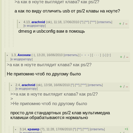
>а как в ноуте выглядит клава? как ps/2?
а как по виду отличить usb от ps/2 клавы на ноуте?
4.13
,
arachnid
(
ok
), 11:18, 17/06/2010 [
^
] [
^^
] [
^^^
] [
ответить
]
+
–
/
[
к модератору
]
dmesg и usbconfig вам в помощь
1.3
,
Аноним
(
-
), 13:20, 16/06/2010 [
ответить
] [
﹢﹢﹢
] [
· · ·
]
[
↓
] [
↑
]
+
–
/
[
к модератору
]
>а как в ноуте выглядит клава? как ps/2?
Не припомню чтоб по другому было
2.4
,
arachnid
(
ok
), 13:58, 16/06/2010 [
^
] [
^^
] [
^^^
] [
ответить
]
+
–
/
[
к модератору
]
>>а как в ноуте выглядит клава? как ps/2?
>
>Не припомню чтоб по другому было
просто для стандартных ps/2 клав мультимедиа
клавиши обрабатываются нормально
3.14
,
крамер
(
?
), 11:28, 17/06/2010 [
^
] [
^^
] [
^^^
] [
ответить
]
+1
[
к модератору
]