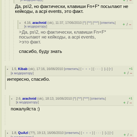
+
–
/
Да, ps\2, но фактически, клавиши Fn+F* посылают не
кейкоды, а acpi events, это факт.
4.16
,
arachnid
(
ok
), 11:37, 17/06/2010 [
^
] [
^^
] [
^^^
] [
ответить
]
+
–
/
[
к модератору
]
>Да, ps\2, но фактически, клавиши Fn+F*
посылают не кейкоды, а acpi events,
>это факт.
спасибо, буду знать
1.5
,
Kibab
(
ok
), 17:16, 16/06/2010 [
ответить
] [
﹢﹢﹢
] [
· · ·
]
[
↓
] [
↑
]
+1
+
–
/
[
к модератору
]
интересно, спасибо.
2.6
,
arachnid
(
ok
), 18:13, 16/06/2010 [
^
] [
^^
] [
^^^
] [
ответить
]
+1
[
к модератору
]
+
–
/
пожалуйста :)
1.8
,
QuAzI
(
??
), 19:13, 16/06/2010 [
ответить
] [
﹢﹢﹢
] [
· · ·
]
[
↓
] [
↑
]
+
–
/