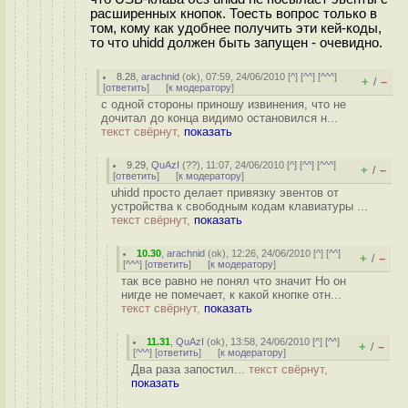
расширенных кнопок. Тоесть вопрос только в
том, кому как удобнее получить эти кей-коды,
то что uhidd должен быть запущен - очевидно.
8.28
,
arachnid
(
ok
), 07:59, 24/06/2010 [
^
] [
^^
] [
^^^
]
+
–
/
[
ответить
]
[
к модератору
]
с одной стороны приношу извинения, что не
дочитал до конца видимо остановился н...
текст свёрнут,
показать
9.29
,
QuAzI
(
??
), 11:07, 24/06/2010 [
^
] [
^^
] [
^^^
]
+
–
/
[
ответить
]
[
к модератору
]
uhidd просто делает привязку эвентов от
устройства к свободным кодам клавиатуры ...
текст свёрнут,
показать
10.30
,
arachnid
(
ok
), 12:26, 24/06/2010 [
^
] [
^^
]
+
–
/
[
^^^
] [
ответить
]
[
к модератору
]
так все равно не понял что значит Но он
нигде не помечает, к какой кнопке отн...
текст свёрнут,
показать
11.31
,
QuAzI
(
ok
), 13:58, 24/06/2010 [
^
] [
^^
]
+
–
/
[
^^^
] [
ответить
]
[
к модератору
]
Два раза запостил...
текст свёрнут,
показать