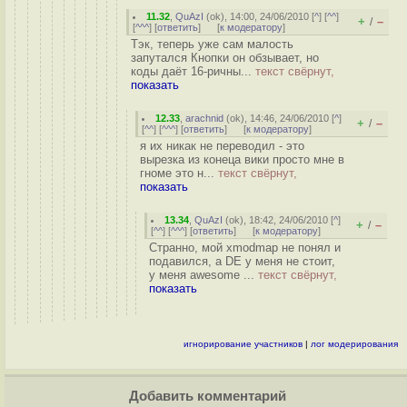
11.32
,
QuAzI
(
ok
), 14:00, 24/06/2010 [
^
] [
^^
]
+
–
/
[
^^^
] [
ответить
]
[
к модератору
]
Тэк, теперь уже сам малость
запутался Кнопки он обзывает, но
коды даёт 16-ричны...
текст свёрнут,
показать
12.33
,
arachnid
(
ok
), 14:46, 24/06/2010 [
^
]
+
–
/
[
^^
] [
^^^
] [
ответить
]
[
к модератору
]
я их никак не переводил - это
вырезка из конеца вики просто мне в
гноме это н...
текст свёрнут,
показать
13.34
,
QuAzI
(
ok
), 18:42, 24/06/2010 [
^
]
+
–
/
[
^^
] [
^^^
] [
ответить
]
[
к модератору
]
Странно, мой xmodmap не понял и
подавился, а DE у меня не стоит,
у меня awesome ...
текст свёрнут,
показать
игнорирование участников
|
лог модерирования
Добавить комментарий