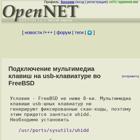
Профиль:
Аноним
(
вход
|
регистрация
)
неRU
opennet.me
[
новости
/
+++
|
форум
|
теги
|
]
Подключение мультимедиа
клавиш на usb-клавиатуре во
[
исправить
]
FreeBSD
Условие - FreeBSD не ниже 8-ки. Мультимедиа 
клавиши usb-шных клавиатур не

генерируют фиксированные скан-коды, поэтому 
этим придется заняться uhidd.

Необходимо установить
