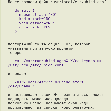
Далее создаем файл /usr/local/etc/uhidd.conf

   default={

     mouse_attach="NO"

     kbd_attach="NO"

     vhid_attach="NO"

     cc_attach="YES"

повторяющий ту же опцию "-o", которую 
указывали при запуске вручную

теперь

   cat /var/run/uhidd.ugenX.X/cc_keymap >> 
и делаем

   /usr/local/etc/rc.d/uhidd start 
и настраиваем  свой DE. правда здесь  может 
поджидать  маленькая досада  -

поскольку uhidd  назначает скан-коды 
произвольно  из списка  неиспользуемых,
