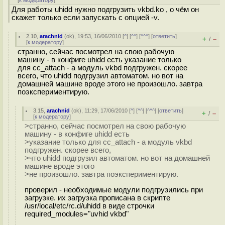
[
к модератору
]
Для работы uhidd нужно подгрузить vkbd.ko , о чём он
скажет только если запускать с опцией -v.
2.10
,
arachnid
(
ok
), 19:53, 16/06/2010 [
^
] [
^^
] [
^^^
] [
ответить
]
+
–
/
[
к модератору
]
странно, сейчас посмотрел на свою рабочую
машину - в конфиге uhidd есть указание только
для cc_attach - а модуль vkbd подгружен. скорее
всего, что uhidd подгрузил автоматом. но вот на
домашней машине вроде этого не произошло. завтра
поэкспериментирую.
3.15
,
arachnid
(
ok
), 11:29, 17/06/2010 [
^
] [
^^
] [
^^^
] [
ответить
]
+
–
/
[
к модератору
]
>странно, сейчас посмотрел на свою рабочую
машину - в конфиге uhidd есть
>указание только для cc_attach - а модуль vkbd
подгружен. скорее всего,
>что uhidd подгрузил автоматом. но вот на домашней
машине вроде этого
>не произошло. завтра поэкспериментирую.
проверил - необходимые модули подгрузились при
загрузке. их загрузка прописана в скрипте
/usr/local/etc/rc.d/uhidd в виде строчки
required_modules="uvhid vkbd"