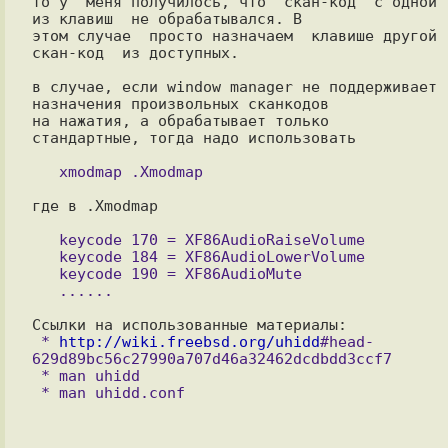
то у  меня получилось, что  скан-код  с одной  
из клавиш  не обрабатывался. В

этом случае  просто назначаем  клавише другой  
скан-код  из доступных.

в случае, если window manager не поддерживает 
назначения произвольных сканкодов

на нажатия, а обрабатывает только 
стандартные, тогда надо использовать

где в .Xmodmap 

   keycode 170 = XF86AudioRaiseVolume

   keycode 184 = XF86AudioLowerVolume

   keycode 190 = XF86AudioMute

 * 
http://wiki.freebsd.org/uhidd
#head-
629d89bc56c27990a707d46a32462dcdbdd3ccf7

 * man uhidd
