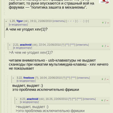
работает, то руки опускаются и страшный вой на
форумах — "политика зашита в механизмы".
1.20
,
Ygor
(
ok
), 19:11, 21/06/2010 [
ответить
] [
﹢﹢﹢
] [
· · ·
]
[
↑
]
+
–
/
[
к модератору
]
А чем не угодил xev(1)?
2.21
,
arachnid
(
ok
), 22:04, 21/06/2010 [
^
] [
^^
] [
^^^
] [
ответить
]
+
–
/
[
к модератору
]
>А чем не угодил xev(1)?
читаем внимательно - usb-клавиатуры не выдают
сканкоды при нажатии мультимедиа-клавиш - xev ничего
не показывает
3.22
,
freelove
(
?
), 16:04, 22/06/2010 [
^
] [
^^
] [
^^^
] [
ответить
]
+
–
/
[
к модератору
]
выдает, выдает :)
это проблема исключительно фришки
4.23
,
arachnid
(
ok
), 16:26, 22/06/2010 [
^
] [
^^
] [
^^^
] [
ответить
]
+
–
/
[
к модератору
]
>выдает, выдает :)
>это проблема исключительно фришки