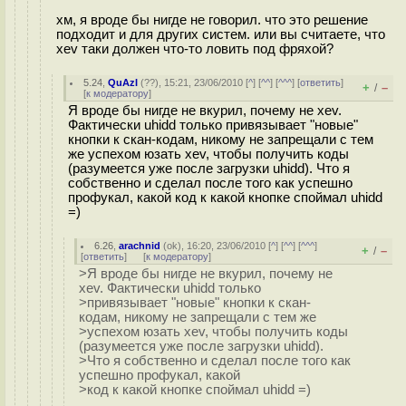
хм, я вроде бы нигде не говорил. что это решение
подходит и для других систем. или вы считаете, что
xev таки должен что-то ловить под фряхой?
5.24
,
QuAzI
(
??
), 15:21, 23/06/2010 [
^
] [
^^
] [
^^^
] [
ответить
]
+
–
/
[
к модератору
]
Я вроде бы нигде не вкурил, почему не xev.
Фактически uhidd только привязывает "новые"
кнопки к скан-кодам, никому не запрещали с тем
же успехом юзать xev, чтобы получить коды
(разумеется уже после загрузки uhidd). Что я
собственно и сделал после того как успешно
профукал, какой код к какой кнопке споймал uhidd
=)
6.26
,
arachnid
(
ok
), 16:20, 23/06/2010 [
^
] [
^^
] [
^^^
]
+
–
/
[
ответить
]
[
к модератору
]
>Я вроде бы нигде не вкурил, почему не
xev. Фактически uhidd только
>привязывает "новые" кнопки к скан-
кодам, никому не запрещали с тем же
>успехом юзать xev, чтобы получить коды
(разумеется уже после загрузки uhidd).
>Что я собственно и сделал после того как
успешно профукал, какой
>код к какой кнопке споймал uhidd =)